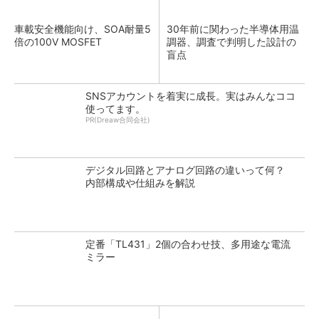
車載安全機能向け、SOA耐量5
30年前に関わった半導体用温
倍の100V MOSFET
調器、調査で判明した設計の
盲点
SNSアカウントを着実に成長。実はみんなココ
使ってます。
PR(Dreaw合同会社)
デジタル回路とアナログ回路の違いって何？
内部構成や仕組みを解説
定番「TL431」2個の合わせ技、多用途な電流
ミラー