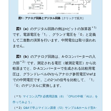
図1：アナログ回路とデジタル回路
［クリックで拡大］
＊1）
図1（a）
のデジタル回路の例はnビットの加算器
です。電源電圧を「1」、グランド電圧を「0」と定義
して二進数の演算を行います。中間電位は取り扱われ
ません。
図1（b）
のアナログ回路は、A-Dコンバーターの入
＊2）
力部
です。測定される電圧（被測定電圧）から比
較器までと、D-Aコンバーターで生成される比較用電
圧は、グランドレベル0Vからアナログ参照電圧Vrefま
での中間電圧です。この2つの信号を比較して、「1」
「0」のデジタルに変換します。
（＊1）
マイコン入門!! 必携用語集（6）「CPUの中枢「ALU」を
作ってみよう」
（＊2）
Q&Aで学ぶマイコン講座（12）サンプル&ホールド型A-