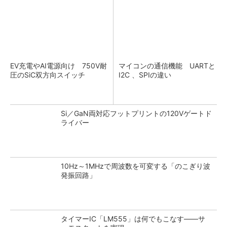
EV充電やAI電源向け 750V耐
マイコンの通信機能 UARTと
圧のSiC双方向スイッチ
I2C 、SPIの違い
Si／GaN両対応フットプリントの120Vゲートド
ライバー
10Hz～1MHzで周波数を可変する「のこぎり波
発振回路」
タイマーIC「LM555」は何でもこなす――サ