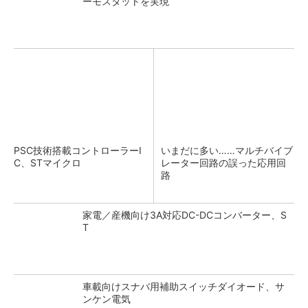
ーモスタットを実現
PSC技術搭載コントローラーI
いまだに多い……マルチバイブ
C、STマイクロ
レーター回路の誤った応用回
路
家電／産機向け3A対応DC-DCコンバーター、S
T
車載向けスナバ用補助スイッチダイオード、サ
ンケン電気