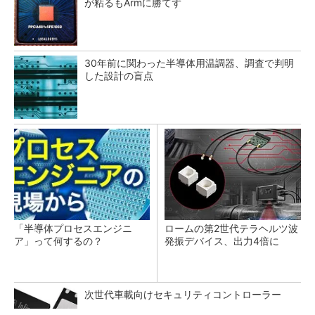
が粘るもArmに勝てず
30年前に関わった半導体用温調器、調査で判明
した設計の盲点
「半導体プロセスエンジニ
ロームの第2世代テラヘルツ波
ア」って何するの？
発振デバイス、出力4倍に
次世代車載向けセキュリティコントローラー