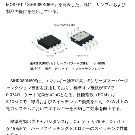
MOSFET「SiHR080N60E」を発表した。既に、サンプルおよび
製品の提供を開始している。
第4世代600V EシリーズパワーMOSFET「SiHR08
0N60E」 出所：ビシェイ・インターテクノロジー
SiHR080N60Eは、エネルギー効率の高いEシリーズスーパージ
ャンクション技術を採用しており、標準オン抵抗が10Vで
0.074Ω、ゲート電荷が42nCとなる。性能指数（FOM）は
3.1Ω×nCで、導通およびスイッチングの損失を抑え、2kW以上の
電力システムにおいてエネルギーを節約して効率を向上する。
標準有効出力キャパシタンスは、Co（er）が79pF、Co（tr）
が499pFで、ハードスイッチングトポロジーのスイッチング性能