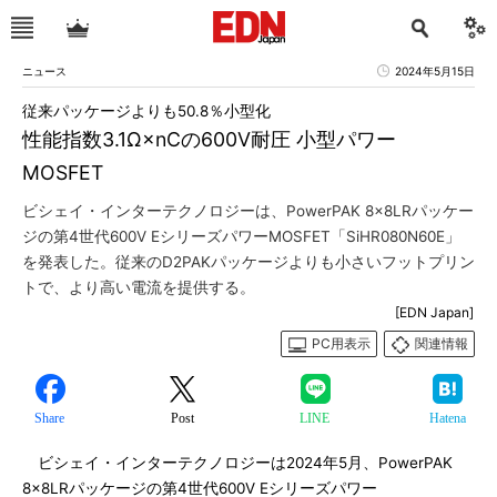
ニュース
2024年5月15日
従来パッケージよりも50.8％小型化
性能指数3.1Ω×nCの600V耐圧 小型パワー
MOSFET
ビシェイ・インターテクノロジーは、PowerPAK 8×8LRパッケー
ジの第4世代600V EシリーズパワーMOSFET「SiHR080N60E」
を発表した。従来のD2PAKパッケージよりも小さいフットプリン
トで、より高い電流を提供する。
[EDN Japan]
PC用表示
関連情報
Share
Post
LINE
Hatena
ビシェイ・インターテクノロジーは2024年5月、PowerPAK
8×8LRパッケージの第4世代600V Eシリーズパワー