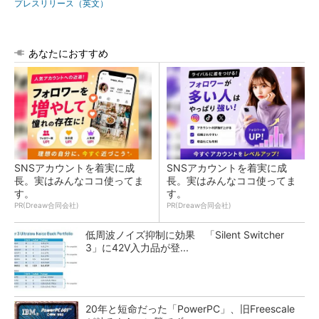
プレスリリース（英文）
あなたにおすすめ
SNSアカウントを着実に成
SNSアカウントを着実に成
長。実はみんなココ使ってま
長。実はみんなココ使ってま
す。
す。
PR(Dreaw合同会社)
PR(Dreaw合同会社)
低周波ノイズ抑制に効果 「Silent Switcher
3」に42V入力品が登...
20年と短命だった「PowerPC」、旧Freescale