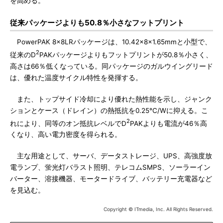
を高める。
従来パッケージよりも50.8％小さなフットプリント
PowerPAK 8×8LRパッケージは、10.42×8×1.65mmと小型で、
2
従来のD
PAKパッケージよりもフットプリントが50.8％小さく、
高さは66％低くなっている。同パッケージのガルウイングリード
は、優れた温度サイクル特性を発揮する。
また、トップサイド冷却により優れた熱性能を示し、ジャンク
ションとケース（ドレイン）の熱抵抗を0.25℃/Wに抑える。こ
2
れにより、同等のオン抵抗レベルでD
PAKよりも電流が46％高
くなり、高い電力密度を得られる。
主な用途として、サーバ、データストレージ、UPS、高強度放
電ランプ、蛍光灯バラスト照明、テレコムSMPS、ソーラーイン
バーター、溶接機器、モータードライブ、バッテリー充電器など
を見込む。
Copyright © ITmedia, Inc. All Rights Reserved.