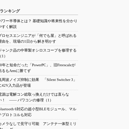
ランキング
パワー半導体とは？ 基礎知識や将来性を分かり
やすく解説
プロセスエンジニアが「何でも屋」と呼ばれる
理由を、現場の1日から解き明かす
ジャンク品の中華製オシロスコープを修理する
（1）
20年と短命だった「PowerPC」、旧Freescaleが
粘るもArmに勝てず
低周波ノイズ抑制に効果 「Silent Switcher 3」
に42V入力品が登場
電源は電解コン総取っ換えだけでは直らな
い！ ―― パワコンの修理（1）
Bluetooth 6対応の超小型BLEモジュール、マル
チプロトコルも対応
カメラなしで見守り可能 アンテナ一体型ミリ