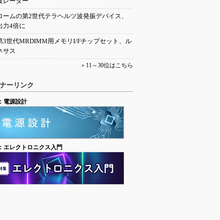
波レーダー
ロームの第2世代テラヘルツ波発振デバイス、
出力4倍に
第3世代MRDIMM用メモリI/Fチップセット、ル
ネサス
»
11～30位はこちら
ナーリンク
：電源設計
：エレクトロニクス入門