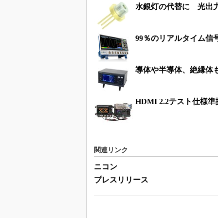
水銀灯の代替に 光出力
99％のリアルタイム信
導体や半導体、絶縁体
HDMI 2.2テスト
関連リンク
ニコン
プレスリリース