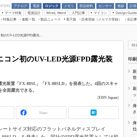
アナログ
電源
ロジック
メモリ
部品材料
センサー
無線
計測
ENTERS
テーマ特集
電源設計
入門記事
マイコン
Wired, Weird
Design Guide
アナログ機能回路
受動部品
特集記事
連載一覧
製品ニュース
電子版
読者登録（メルマガ登録）
全記事
計測機器
Microchip情報
モーター入門
マイコン講座
CEATEC
パワー関連と電源
機構部品
場から
EDN Japan×EE Times Japan統合電
EdgeTech＋
タイミングデバイス
オンデマンドセミナー
Q&Aで学ぶマイコン講座
子版
ディスプレイとドラ
UV-LED光源FPD露光...
録
TECHNO-FRONTIER
マイコン入門!! 必携用語集
電子ブックレット
計測とテスト
“徹底”活
組込み/エッジコンピューティング展
信号源とパルス信号
コン初のUV-LED光源FPD露光装
人とくるま展
印刷
/DCコン
Wired, Weird
AUTOMOTIVE WORLD
新
講座
世
光装置「FX-88SL」「FX-88SLD」を発表した。4回のスキャ
新
ートを全面露光できる。
ッ
[
EDN Japan
]
身
座
さ
Share
基礎知識
身
プレートサイズ対応のフラットパネルディスプレイ
仕
DCとノイ
FX-88SLD」を発表した。同社のFPD露光装置としては初