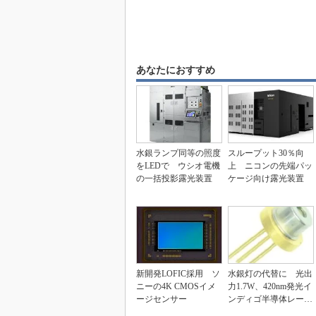
あなたにおすすめ
水銀ランプ同等の照度
スループット30％向
をLEDで ウシオ電機
上 ニコンの先端パッ
の一括投影露光装置
ケージ向け露光装置
新開発LOFIC採用 ソ
水銀灯の代替に 光出
ニーの4K CMOSイメ
力1.7W、420nm発光イ
ージセンサー
ンディゴ半導体レーザ
ー