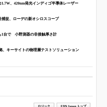
1.7W、420nm発光インディゴ半導体レーザー
号捕捉、ローデの新オシロスコープ
も1台で 小野測器の非接触厚さ計
仕様準拠、キーサイトの物理層テストソリューション
ロジック
EDN Japan トップ