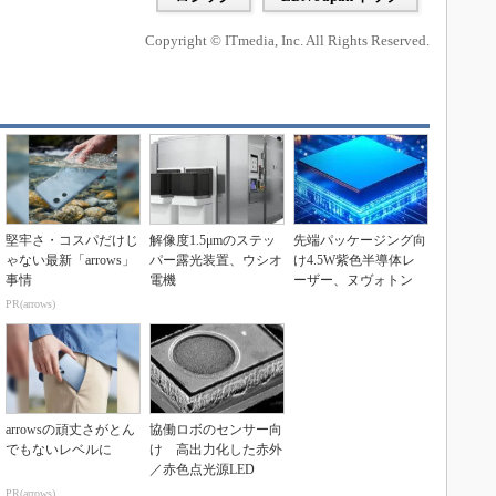
Copyright © ITmedia, Inc. All Rights Reserved.
堅牢さ・コスパだけじ
解像度1.5μmのステッ
先端パッケージング向
ゃない最新「arrows」
パー露光装置、ウシオ
け4.5W紫色半導体レ
事情
電機
ーザー、ヌヴォトン
PR(arrows)
arrowsの頑丈さがとん
協働ロボのセンサー向
でもないレベルに
け 高出力化した赤外
／赤色点光源LED
PR(arrows)