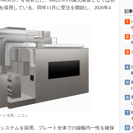
駆動入門講
源を採用している。同年11月に受注を開始し、2026年4
記事
活用設計」
G
価試験はど
Thread
Z-Wave
メージ 出所：ニコン
システムを採用。プレート全体での線幅均一性を確保