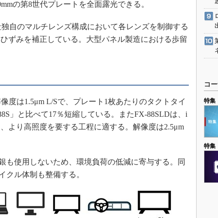
620mmの第8世代プレートを全面露光できる。
同社独自のマルチレンズ構成において各レンズを制御する
いひずみを補正している。大型パネル製造における歩留
コー
像度は1.5μm L/Sで、プレート1枚あたりのタクトタイ
特集
8S」と比べて17％短縮している。またFX-88SLDは、i
、より高照度を要する工程に適する。解像度は2.5μm
特集
水銀も使用しないため、環境負荷の低減に寄与する。同
サイクル体制も整備する。