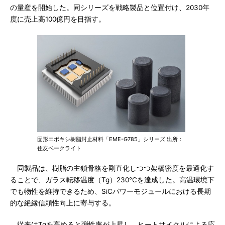
の量産を開始した。同シリーズを戦略製品と位置付け、2030年
度に売上高100億円を目指す。
固形エポキシ樹脂封止材料「EME-G785」シリーズ 出所：
住友ベークライト
同製品は、樹脂の主鎖骨格を剛直化しつつ架橋密度を最適化す
ることで、ガラス転移温度（Tg）230℃を達成した。高温環境下
でも物性を維持できるため、SiCパワーモジュールにおける長期
的な絶縁信頼性向上に寄与する。
従来はTgを高めると弾性率が上昇し、ヒートサイクルによる応