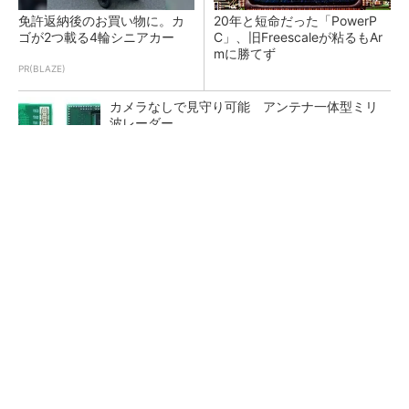
免許返納後のお買い物に。カ
20年と短命だった「PowerP
ゴが2つ載る4輪シニアカー
C」、旧Freescaleが粘るもAr
mに勝てず
PR(BLAZE)
カメラなしで見守り可能 アンテナ一体型ミリ
波レーダー
Infineon、宇宙向けに耐放射線GaNゲートドラ
イバー
ジャンク品の中華製オシロスコープを修理する
（1）