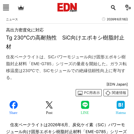
ニュース
2026年6月18日
高出力密度化に対応
Tg 230℃の高耐熱性 SiC向けエポキシ樹脂封止
材
住友ベークライトは、SiCパワーモジュール向け固形エポキシ樹
脂封止材料「EME-G785」シリーズの量産を開始した。ガラス転
移温度は230℃で、SiCモジュールでの絶縁信頼性向上に寄与す
る。
[EDN Japan]
PC用表示
関連情報
Share
Post
LINE
Hatena
住友ベークライトは2026年6月、炭化ケイ素（SiC）パワーモ
ジュール向け固形エポキシ樹脂封止材料「EME-G785」シリーズ