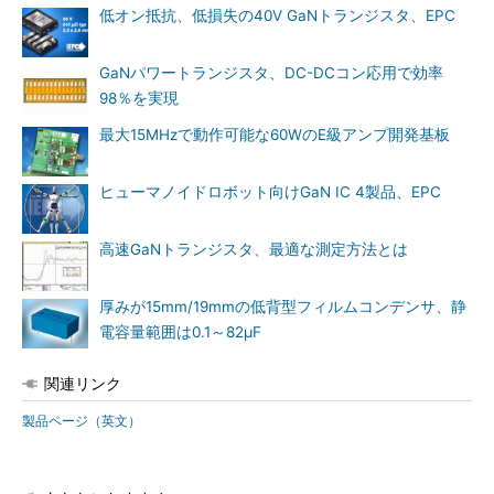
低オン抵抗、低損失の40V GaNトランジスタ、EPC
GaNパワートランジスタ、DC-DCコン応用で効率
98％を実現
最大15MHzで動作可能な60WのE級アンプ開発基板
ヒューマノイドロボット向けGaN IC 4製品、EPC
高速GaNトランジスタ、最適な測定方法とは
厚みが15mm/19mmの低背型フィルムコンデンサ、静
電容量範囲は0.1～82μF
関連リンク
製品ページ（英文）