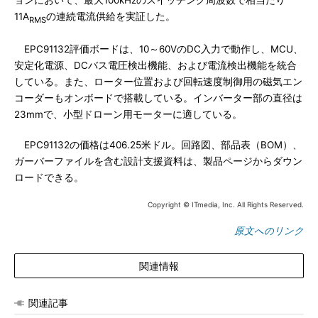
ョンにおいて、最大100kHzのスイッチング周波数で相当たり
11A
の連続電流供給を実証した。
RMS
EPC91132評価ボードは、10～60VのDC入力で動作し、MCU、
安定化電源、DCバス電圧検出機能、および電流検出機能を統合
している。また、ローター位置および回転速度制御用の磁気エン
コーダーもオンボードで搭載している。インバーター部の直径は
23mmで、小型ドローン用モーターに適している。
EPC91132の価格は406.25米ドル。回路図、部品表（BOM）、
ガーバーファイルを含む設計支援資料は、製品ページからダウン
ロードできる。
Copyright © ITmedia, Inc. All Rights Reserved.
原文へのリンク
関連情報
関連記事