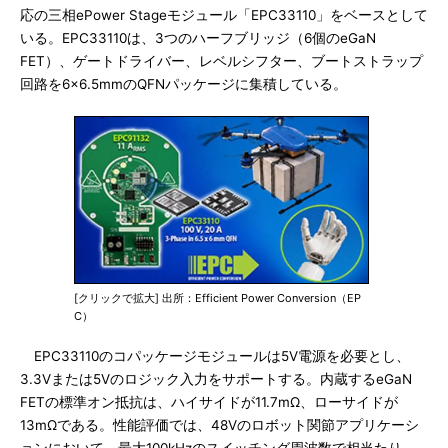
応の三相ePower Stageモジュール「EPC33110」をベースとして
いる。EPC33110は、3つのハーフブリッジ（6個のeGaN
FET）、ゲートドライバー、レベルシフター、ブートストラップ
回路を6×6.5mmのQFNパッケージに集積している。
[クリックで拡大] 出所：Efficient Power Conversion（EP
C）
EPC33110のコパッケージモジュールは5V電源を必要とし、
3.3Vまたは5Vのロジック入力をサポートする。内蔵するeGaN
FETの標準オン抵抗は、ハイサイドが11.7mΩ、ローサイドが
13mΩである。性能評価では、48Vのロボット関節アプリケーシ