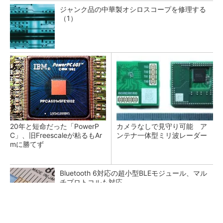
ジャンク品の中華製オシロスコープを修理する
（1）
20年と短命だった「PowerP
カメラなしで見守り可能 ア
C」、旧Freescaleが粘るもAr
ンテナ一体型ミリ波レーダー
mに勝てず
Bluetooth 6対応の超小型BLEモジュール、マル
チプロトコルも対応