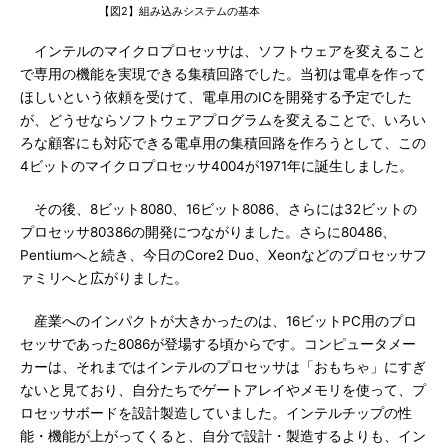
【図2】組み込みシステムの基本
インテルのマイクロプロセッサは、ソフトウェアを変えること
で専用の機能を実現できる集積回路でした。当初は電卓を作って
ほしいという依頼を受けて、電卓用のICを開発する予定でした
が、どうせならソフトウェアプログラムを変えることで、いろい
ろな顧客にも対応できる電卓用の集積回路を作ろうとして、この
4ビットのマイクロプロセッサ4004が1971年に誕生しました。
その後、8ビット8080、16ビット8086、さらには32ビットの
プロセッサ80386の開発につながりました。さらに80486、
Pentiumへと続き、今日のCore2 Duo、Xeonなどのプロセッサフ
ァミリへと広がりました。
産業へのインパクトが大きかったのは、16ビットPC用のプロ
セッサであった8086が登場する頃からです。コンピュータメー
カーは、それまではインテルのプロセッサは「おもちゃ」にすぎ
ないと見ており、自分たちでゲートアレイやメモリを使って、プ
ロセッサボードを設計製造していました。インテルチップの性
能・機能が上がってくると、自分で設計・製造するよりも、イン