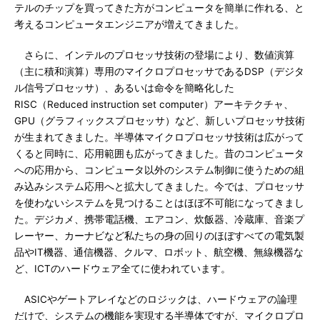
テルのチップを買ってきた方がコンピュータを簡単に作れる、と
考えるコンピュータエンジニアが増えてきました。
さらに、インテルのプロセッサ技術の登場により、数値演算
（主に積和演算）専用のマイクロプロセッサであるDSP（デジタ
ル信号プロセッサ）、あるいは命令を簡略化した
RISC（Reduced instruction set computer）アーキテクチャ、
GPU（グラフィックスプロセッサ）など、新しいプロセッサ技術
が生まれてきました。半導体マイクロプロセッサ技術は広がって
くると同時に、応用範囲も広がってきました。昔のコンピュータ
への応用から、コンピュータ以外のシステム制御に使うための組
み込みシステム応用へと拡大してきました。今では、プロセッサ
を使わないシステムを見つけることはほぼ不可能になってきまし
た。デジカメ、携帯電話機、エアコン、炊飯器、冷蔵庫、音楽プ
レーヤー、カーナビなど私たちの身の回りのほぼすべての電気製
品やIT機器、通信機器、クルマ、ロボット、航空機、無線機器な
ど、ICTのハードウェア全てに使われています。
ASICやゲートアレイなどのロジックは、ハードウェアの論理
だけで、システムの機能を実現する半導体ですが、マイクロプロ