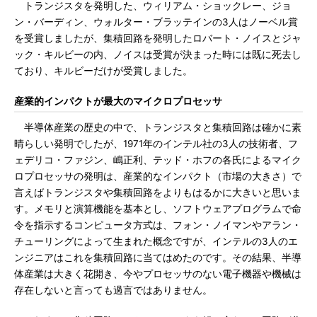
トランジスタを発明した、ウィリアム・ショックレー、ジョ
ン・バーディン、ウォルター・ブラッテインの3人はノーベル賞
を受賞しましたが、集積回路を発明したロバート・ノイスとジャ
ック・キルビーの内、ノイスは受賞が決まった時には既に死去し
ており、キルビーだけが受賞しました。
産業的インパクトが最大のマイクロプロセッサ
半導体産業の歴史の中で、トランジスタと集積回路は確かに素
晴らしい発明でしたが、1971年のインテル社の3人の技術者、フ
ェデリコ・ファジン、嶋正利、テッド・ホフの各氏によるマイク
ロプロセッサの発明は、産業的なインパクト（市場の大きさ）で
言えばトランジスタや集積回路をよりもはるかに大きいと思いま
す。メモリと演算機能を基本とし、ソフトウェアプログラムで命
令を指示するコンピュータ方式は、フォン・ノイマンやアラン・
チューリングによって生まれた概念ですが、インテルの3人のエ
ンジニアはこれを集積回路に当てはめたのです。その結果、半導
体産業は大きく花開き、今やプロセッサのない電子機器や機械は
存在しないと言っても過言ではありません。