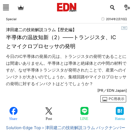
Special
2014年2月10日
津田建二の技術解説コラム【歴史編】
半導体の温故知新（2）――トランジスタ、IC
とマイクロプロセッサの発明
今日のIC半導体の発展の元は、トランジスタの発明であることに
は間違いありません。半導体とは導体と絶縁体との中間の材料で
すが、なぜ半導体トランジスタが発明されたことで、産業へのイ
ンパクトが大きいのでしょうか。集積回路やマイクロプロセッサ
の発明に対するインパクトはどうでしょうか？
[PR／EDN Japan]
PC用表示
Share
Post
LINE
Hatena
Solution-Edge Top＞
津田建二の技術解説コラム バックナンバー