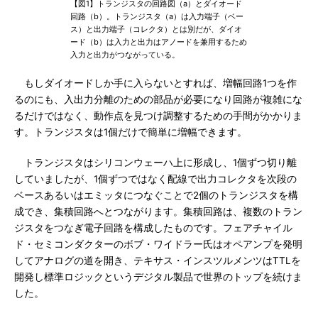
【図1】トランジスタの回路図（a）とダイオード
回路（b）。トランジスタ（a）は入力端子（ベー
ス）と出力端子（コレクタ）とは別だが、ダイオ
ード（b）は入力と出力はアノードを兼用するため
入力と出力がつながっている。
もしダイオードしか手に入らないとすれば、増幅回路1つを作
るのにも、入出力分離のための部品が必要になり回路が複雑にな
るだけではなく、動作点を見つけ調整するための手間がかかりま
す。トランジスタは1個だけで簡単に増幅できます。
トランジスタはシリコンウェーハ上に形成し、1個ずつ切り離
していましたが、1個ずつではなく配線で出力コレクタを次段の
ベースあるいはエミッタにつなぐことで2個のトランジスタを構
成でき、集積回路へとつながります。集積回路は、複数のトラン
ジスタをつなぎ電子回路を構成したものです。フェアチャイル
ド・セミコンダクターのボブ・ワイドラー氏はオペアンプを発明
してアナログの道を開き、テキサス・インスツルメンツはTTLを
開発し標準ロジックというデジタル製品で世界のトップを続けま
した。