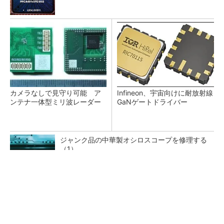
カメラなしで見守り可能 ア
Infineon、宇宙向けに耐放射線
ンテナ一体型ミリ波レーダー
GaNゲートドライバー
ジャンク品の中華製オシロスコープを修理する
（1）
低周波ノイズ抑制に効果 「Silent Switcher
3」に42V入力品が登...