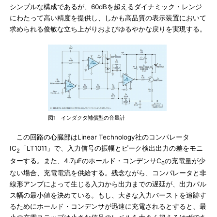
シンプルな構成であるが、60dBを超えるダイナミック・レンジ
にわたって高い精度を提供し、しかも高品質の表示装置において
求められる俊敏な立ち上がりおよびゆるやかな戻りを実現する。
図1 インダクタ補償型の音量計
この回路の心臓部はLinear Technology社のコンパレータ
IC
「LT1011」で、入力信号の振幅とピーク検出出力の差をモニ
2
ターする。また、4.7μFのホールド・コンデンサC
の充電量が少
6
ない場合、充電電流を供給する。残念ながら、コンパレータと非
線形アンプによって生じる入力から出力までの遅延が、出力パル
ス幅の最小値を決めている。もし、大きな入力バーストを追跡す
るためにホールド・コンデンサが迅速に充電されるとすると、最