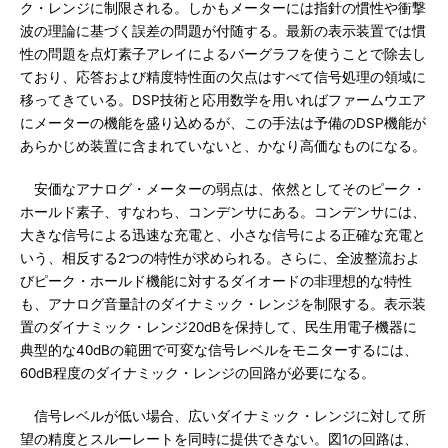
ク・レンジに制限される。しかもメーターには指針の慣性や衝撃
波の理論に基づく誤差の問題が付随する。最新の表示装置では慣
性の問題を点灯素子アレイによるバーグラフを使うことで除去し
ており、応答および精度特性面の欠点はすべて信号処理の領域に
移ってきている。DSP技術と応用数学を用いればファームウエア
にメーターの機能を盛り込めるが、この手法は予備のDSP機能が
あらかじめ装置に含まれていないと、かなり高価なものになる。
安価なアナログ・メーターの弱点は、依然としてそのピーク・
ホールド素子、すなわち、コンデンサにある。コンデンサには、
大きな信号による迅速な充電と、小さな信号による正確な充電と
いう、相反する2つの特性が求められる。さらに、全波整流およ
びピーク・ホールド機能に対するダイオードの非理想的な特性
も、アナログ音量計のダイナミック・レンジを制限する。表示装
置のダイナミック・レンジ20dBを保持して、民生用電子機器に
典型的な40dBの範囲で可変な信号レベルをモニターするには、
60dB程度のダイナミック・レンジの回路が必要になる。
信号レベルが低い場合、広いダイナミック・レンジに対して所
望の精度とスルーレートを同時に提供できない。図1の回路は、