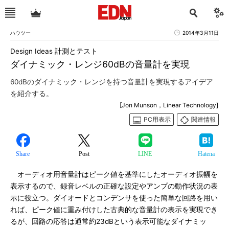
ハウツー
2014年3月11日
Design Ideas 計測とテスト
ダイナミック・レンジ60dBの音量計を実現
60dBのダイナミック・レンジを持つ音量計を実現するアイデア
を紹介する。
[Jon Munson，Linear Technology]
PC用表示
関連情報
Share
Post
LINE
Hatena
オーディオ用音量計はピーク値を基準にしたオーディオ振幅を
表示するので、録音レベルの正確な設定やアンプの動作状況の表
示に役立つ。ダイオードとコンデンサを使った簡単な回路を用い
れば、ピーク値に重み付けした古典的な音量計の表示を実現でき
るが、回路の応答は通常約23dBという表示可能なダイナミッ