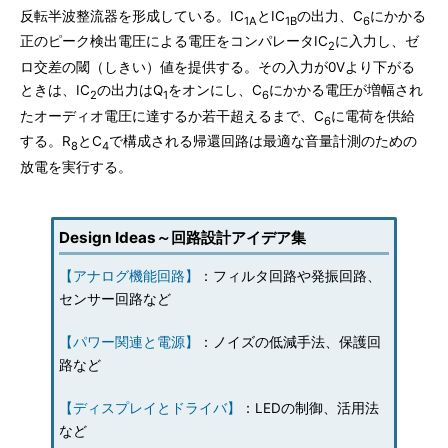
反転半波整流器を形成している。IC
とIC
の出力、C
にかかる
1A
1B
6
正のピーク検出電圧による電圧をコンパレータIC
に入力し、ゼ
2
ロ交差の閾（しきい）値を提供する。その入力が0Vより下がる
ときは、IC
の出力はQ
をオンにし、C
にかかる電圧が増幅され
2
1
6
たオーディオ電圧に達するか若干超えるまで、C
に電荷を供給
6
する。R
とC
で構成される帰還回路は最適な音量計測のための
8
4
放電を実行する。
Design Ideas～回路設計アイデア集
【アナログ機能回路】
：フィルタ回路や発振回路、
センサー回路など
【パワー関連と電源】
：ノイズの低減手法、保護回
路など
【ディスプレイとドライバ】
：LEDの制御、活用法
など