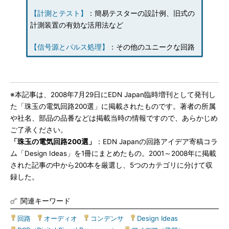
【計測とテスト】
：簡易テスターの設計例、旧式の
計測装置の有効な活用法など
【信号源とパルス処理】
：その他のユニークな回路
※本記事は、2008年7月29日にEDN Japan臨時増刊として発刊し
た「珠玉の電気回路200選」に掲載されたものです。著者の所属
や社名、部品の品番などは掲載当時の情報ですので、あらかじめ
ご了承ください。
「珠玉の電気回路200選」
：EDN Japanの回路アイデア寄稿コラ
ム「Design Ideas」を1冊にまとめたもの。2001～2008年に掲載
された記事の中から200本を厳選し、5つのカテゴリに分けて収
録した。
関連キーワード
回路
|
オーディオ
|
コンデンサ
|
Design Ideas
|