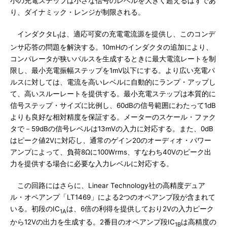
小の充電ステップは小さな信号のレベルを大きく超えるはずであ
り、ダイナミック・レンジが制限される。
インダクタL
は、適応可変の充電電流源を提供し、このコンデ
1
ンサ応答の問題を解決する。10mHのインダクタの追加により、
コンパレータが狭いパルスを生成するときに最大電流レートを制
限し、最小充電振幅ステップを1mV以下にする。より広い充電パ
ルスに対しては、電流を高いレベルに自動的にランプ・アップし
て、高いスルーレートを提供する。最小充電ステップは本質的に
信号ステップ・サイズに比例し、60dBの信号範囲にわたって1dB
よりも良好な相対精度を保証する。メーターのスケール・ファク
タで－59dBの信号レベルは13mVの入力に対応する。また、0dB
はピーク値2Vに対応し、通常のゲイン20のオーディオ・パワー
アンプによって、負荷8Ωに100Wrms、すなわち40Vのピーク出
力を提供する場合に必要な入力レベルに対応する。
この回路にはさらに、Linear Technology社の高精度デュア
ル・オペアンプ「LT1469」による2つのオペアンプ段が含まれて
いる。初段のIC
は、6倍の利得を提供しており2Vの入力ピーク
1A
から12Vの出力を生成する。2番目のオペアンプ段IC
は高精度の
1B