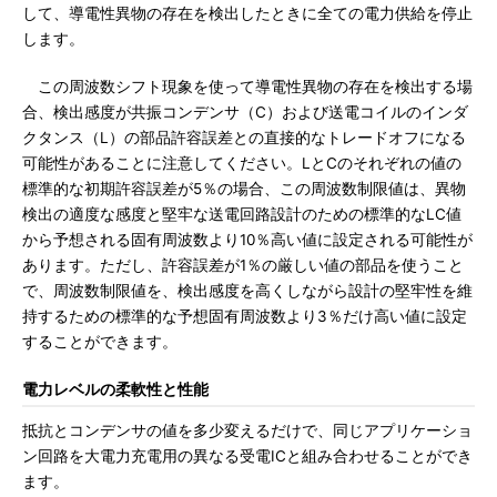
して、導電性異物の存在を検出したときに全ての電力供給を停止
します。
この周波数シフト現象を使って導電性異物の存在を検出する場
合、検出感度が共振コンデンサ（C）および送電コイルのインダ
クタンス（L）の部品許容誤差との直接的なトレードオフになる
可能性があることに注意してください。LとCのそれぞれの値の
標準的な初期許容誤差が5％の場合、この周波数制限値は、異物
検出の適度な感度と堅牢な送電回路設計のための標準的なLC値
から予想される固有周波数より10％高い値に設定される可能性が
あります。ただし、許容誤差が1％の厳しい値の部品を使うこと
で、周波数制限値を、検出感度を高くしながら設計の堅牢性を維
持するための標準的な予想固有周波数より3％だけ高い値に設定
することができます。
電力レベルの柔軟性と性能
抵抗とコンデンサの値を多少変えるだけで、同じアプリケーショ
ン回路を大電力充電用の異なる受電ICと組み合わせることができ
ます。