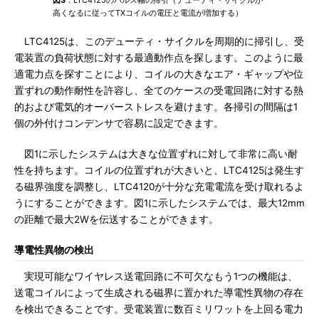
図3
：LTC4125のパルス幅の掃引（デューティ・サイクルが
高くなるに従ってTXコイルの電圧と電流が増加する）
LTC4125は、このデューティ・サイクルを周期的に掃引し、受
電装置の負荷状態に対する最適動作点を探します。このように最
適電力点を探すことにより、コイルの大きなエア・ギャップや位
置ずれの動作耐性を許容し、全てのケースの受電回路に対する熱
的および電気的オーバーストレスを避けます。各掃引の間隔は1
個の外付けコンデンサで容易に設定できます。
図1に示したシステムは大きな位置ずれに対して非常に高い耐
性を持ちます。コイルの位置ずれが大きいと、LTC4125は発生す
る磁界強度を調整し、LTC4120が十分な充電電流を受け取れるよ
うにすることができます。図1に示したシステムでは、最大12mm
の距離で最大2Wを伝送することができます。
導電性異物の検出
実現可能なワイヤレス送電回路に不可欠なもう1つの機能は、
送電コイルによって生成される磁界に置かれた導電性異物の存在
を検出できることです。受電装置に数百ミリワットを上回る電力