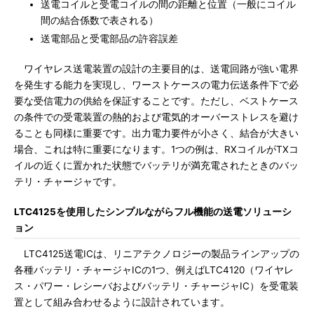
送電コイルと受電コイルの間の距離と位置（一般にコイル
間の結合係数で表される）
送電部品と受電部品の許容誤差
ワイヤレス送電装置の設計の主要目的は、送電回路が強い電界
を発生する能力を実現し、ワーストケースの電力伝送条件下で必
要な受信電力の供給を保証することです。ただし、ベストケース
の条件での受電装置の熱的および電気的オーバーストレスを避け
ることも同様に重要です。出力電力要件が小さく、結合が大きい
場合、これは特に重要になります。1つの例は、RXコイルがTXコ
イルの近くに置かれた状態でバッテリが満充電されたときのバッ
テリ・チャージャです。
LTC4125を使用したシンプルながらフル機能の送電ソリューシ
ョン
LTC4125送電ICは、リニアテクノロジーの製品ラインアップの
各種バッテリ・チャージャICの1つ、例えばLTC4120（ワイヤレ
ス・パワー・レシーバおよびバッテリ・チャージャIC）を受電装
置として組み合わせるように設計されています。