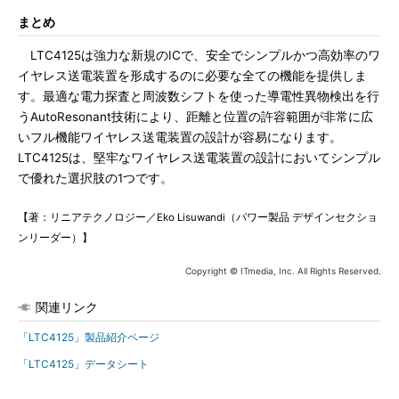
まとめ
LTC4125は強力な新規のICで、安全でシンプルかつ高効率のワ
イヤレス送電装置を形成するのに必要な全ての機能を提供しま
す。最適な電力探査と周波数シフトを使った導電性異物検出を行
うAutoResonant技術により、距離と位置の許容範囲が非常に広
いフル機能ワイヤレス送電装置の設計が容易になります。
LTC4125は、堅牢なワイヤレス送電装置の設計においてシンプル
で優れた選択肢の1つです。
【著：リニアテクノロジー／Eko Lisuwandi（パワー製品 デザインセクショ
ンリーダー）】
Copyright © ITmedia, Inc. All Rights Reserved.
関連リンク
「LTC4125」製品紹介ページ
「LTC4125」データシート