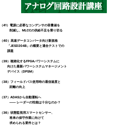
（41）電源に必要なコンデンサの容量値を
削減し、MLCCの供給不足を乗り切る
（40）高速データコンバータ向け新規格
「JESD204B」の概要と適合テストでの
課題
（39）複雑化するFPGAパワーシステムに
向けた最新パワーシステムマネージメント
デバイス（DPSM）
（38）フィールドバス使用時の通信速度と
距離の向上
（37）ADASから自動運転へ
―― レーダーの性能は十分なのか？
（36）状態監視用スマートセンサー、
将来の保守作業に向けて
求められる要件とは？