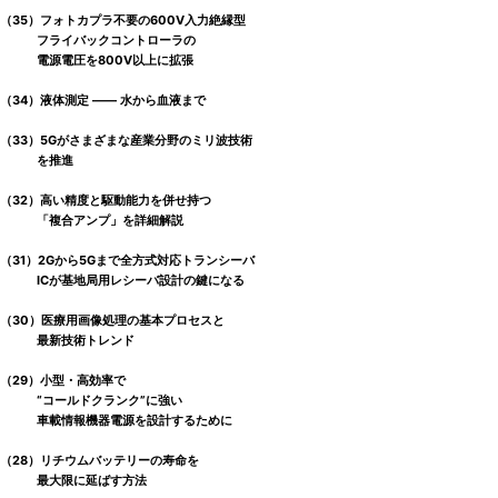
（35）フォトカプラ不要の600V入力絶縁型
フライバックコントローラの
電源電圧を800V以上に拡張
（34）液体測定 ―― 水から血液まで
（33）5Gがさまざまな産業分野のミリ波技術
を推進
（32）高い精度と駆動能力を併せ持つ
「複合アンプ」を詳細解説
（31）2Gから5Gまで全方式対応トランシーバ
ICが基地局用レシーバ設計の鍵になる
（30）医療用画像処理の基本プロセスと
最新技術トレンド
（29）小型・高効率で
“コールドクランク”に強い
車載情報機器電源を設計するために
（28）リチウムバッテリーの寿命を
最大限に延ばす方法