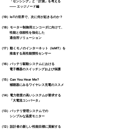
「センシング」と「計測」を考える
―― エッジノード編
（19）IoTの世界で、次に何が起きるのか？
（18）モーター制御用エンコーダに向けて、
性能と信頼性を強化した
通信用ソリューション
（17）動くモノのインターネット（IoMT）を
推進する高性能慣性センサー
（16）バッテリ駆動システムにおける
電子機器のスイッチングおよび保護
（15）Can You Hear Me?
補聴器にみるワイヤレス充電のススメ
（14）電力密度の高いシステムが要求する
「大電流コンバータ」
（13）バッテリ管理システムでの
シンプルな温度モニター
（12）設計者の新しい性能目標に貢献する