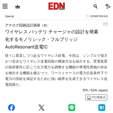
Special
2016年10月4日
アナログ回路設計講座（8）
ワイヤレス バッテリ チャージャの設計を簡素
化するモノリシック・フルブリッジ
AutoResonant送電IC
徐々に普及しつつあるワイヤレス給電。今回は、シンプルで強力
かつ安全なワイヤレス送電回路の構築方法を紹介する。受電装置
の負荷要件に応じて出力電力を調整する機能や導電性異物の存在
を検出する機能を備えつつ、ワーストケースの電力伝送条件下で
電力の供給を保証するために強い磁界を生成できるワイヤレス送
電回路だ。
[PR／EDN Japan]
PC用表示