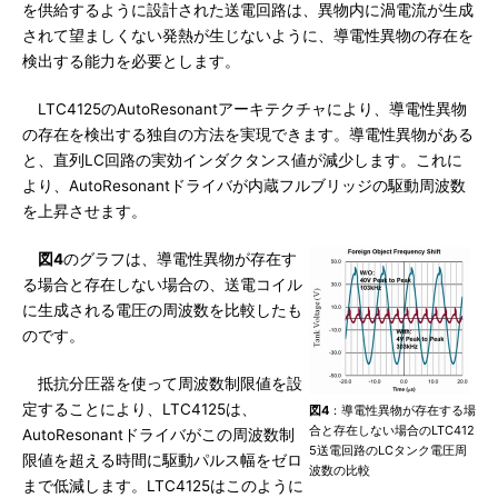
を供給するように設計された送電回路は、異物内に渦電流が生成
されて望ましくない発熱が生じないように、導電性異物の存在を
検出する能力を必要とします。
LTC4125のAutoResonantアーキテクチャにより、導電性異物
の存在を検出する独自の方法を実現できます。導電性異物がある
と、直列LC回路の実効インダクタンス値が減少します。これに
より、AutoResonantドライバが内蔵フルブリッジの駆動周波数
を上昇させます。
図4
のグラフは、導電性異物が存在す
る場合と存在しない場合の、送電コイル
に生成される電圧の周波数を比較したも
のです。
抵抗分圧器を使って周波数制限値を設
定することにより、LTC4125は、
図4
：導電性異物が存在する場
合と存在しない場合のLTC412
AutoResonantドライバがこの周波数制
5送電回路のLCタンク電圧周
限値を超える時間に駆動パルス幅をゼロ
波数の比較
まで低減します。LTC4125はこのように