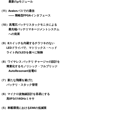
最新のμモジュール
（11）Avalonバスでの通信
―― 簡略型FPGAインタフェース
（10）高電圧バッテリスタックモニタによる
最先端バッテリマネージメントシステム
への発展
（9）8スイッチを内蔵するチラツキのない
LEDドライバで、マトリックス・ヘッド
ライト内のLEDを個々に制御
（8）ワイヤレス バッテリ チャージャの設計を
簡素化するモノリシック・フルブリッジ
AutoResonant送電IC
（7）新たな飛躍を遂げた
バッテリ・スタック管理
（6）マイクロ波無線設計を容易にする
高IIP3の14GHzミキサ
（5）車載環境におけるEMIの低減策