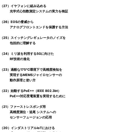
（27）イヤフォンに組み込める
光学式心拍数測定システムの実力を検証
（26）EOSの脅威から
アナログフロントエンドを保護する方法
（25）スイッチングレギュレータのノイズを
包括的に理解する
（24）ミリ波を利用する5Gに向けた
RF技術の進化
（23）過酷な175℃環境下で高精度検知を
実現するMEMSジャイロセンサーの
動作原理と使い方
（22）始動するPoE++（IEEE 802.3bt）
PoE++対応受電装置を実現するために
（21）ファーストレスポンダ用
高精度測位・追尾 システムへの
センサーフュージョンの応用
（20）インダストリアルIoTにおける