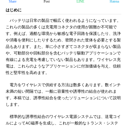
Share
Post
LINE
Hatena
はじめに
バッテリは日常の製品で幅広く使われるようになっています。
これらの製品の多くは充電用コネクタの使用が困難か不可能で
す。例えば、過酷な環境から敏感な電子回路を保護したり、洗浄
や消毒を便利にしたりするため、密閉された筐体を必要とする製
品もあります。また、単に小さすぎてコネクタが収まらない製品
や、可動部分や回転部分を含むバッテリ駆動アプリケーションで
有線による充電を考慮していない製品もあります。ワイヤレス充
電は、これらのようなアプリケーションに付加価値を与え、信頼
性と堅牢性を高めます。
電力をワイヤレスで供給する方法は数多くあります。数インチ
未満の短い間隔では、一般に容量性や誘導性の結合が使われま
す。本稿では、誘導性結合を使ったソリューションについて説明
します。
標準的な誘導性結合のワイヤレス電源システムでは、送電コイ
ルによってAC磁界を生成し、これが一般的なトランス・システ