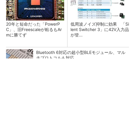
20年と短命だった「PowerP
低周波ノイズ抑制に効果 「Si
C」、旧Freescaleが粘るもAr
lent Switcher 3」に42V入力品
mに勝てず
が登...
Bluetooth 6対応の超小型BLEモジュール、マル
チプロトコルも対応
カメラなしで見守り可能 アンテナ一体型ミリ
波レーダー
「半導体プロセスエンジニア」って何するの？