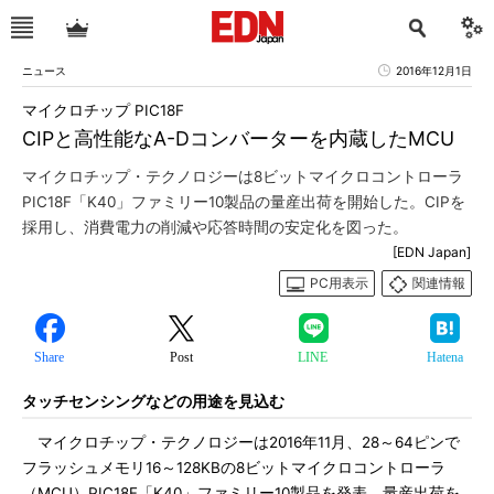
ニュース
2016年12月1日
マイクロチップ PIC18F
CIPと高性能なA-Dコンバーターを内蔵したMCU
マイクロチップ・テクノロジーは8ビットマイクロコントローラ
PIC18F「K40」ファミリー10製品の量産出荷を開始した。CIPを
採用し、消費電力の削減や応答時間の安定化を図った。
[EDN Japan]
PC用表示
関連情報
Share
Post
LINE
Hatena
タッチセンシングなどの用途を見込む
マイクロチップ・テクノロジーは2016年11月、28～64ピンで
フラッシュメモリ16～128KBの8ビットマイクロコントローラ
（MCU）PIC18F「K40」ファミリー10製品を発表。量産出荷を