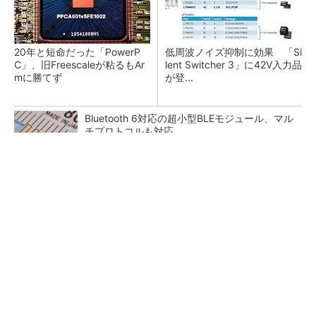
20年と短命だった「PowerP
低周波ノイズ抑制に効果 「Si
C」、旧Freescaleが粘るもAr
lent Switcher 3」に42V入力品
mに勝てず
が登...
Bluetooth 6対応の超小型BLEモジュール、マル
チプロトコルも対応
カメラなしで見守り可能 アンテナ一体型ミリ
波レーダー
「半導体プロセスエンジニア」って何するの？