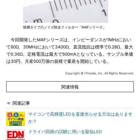
積層タイプのノイズ除去フィルター「MAFシリーズ」
今回開発したMAFシリーズは、インピーダンスが1MHzにおい
て60Ω、30MHzにおいて3400Ω。直流抵抗は標準で0.28Ω、最大
で0.36Ω。定格電流は最大で500mAとなっている。サンプル単価
は30円。月産500万個の規模で量産を開始している。
Copyright © ITmedia, Inc. All Rights Reserved.
関連情報
関連記事
マイコンで高輝度LEDを直接光らせる方法はあります
か？
ドライバ回路の試験に用いる疑似LED