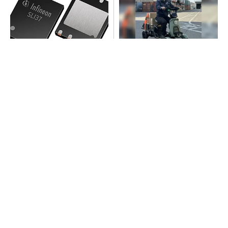
次世代車載向けセキュリティ
免許返納後の新しい足に。荷
コントローラー
物も運べる安定の4輪シニアカ
ー
PR(BLAZE)
ピアスをしてても痛くないヘッドホンがありま
した
PR(Marshall Group AB)
プロセスエンジニアが「何でも屋」と呼ばれる
理由を、現場の1日から解き明かす
音楽シーンを支えた64年の歴史、このヘッドホ
ンで感じてみて