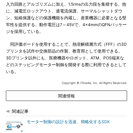
入力回路とアルゴリズムに加え、1.5rmsの出力段を集積する。他
に、減電圧ロックアウト、過電流保護、サーマルシャットダウ
ン、短絡保護などの保護機能を内蔵し、産業機器に必要となる堅
牢性を提供する。動作電圧は7～45Vで、4×4mmのQFNパッケー
ジを採用している。
同評価ボードを使用することで、熱溶解積層方式（FFF）の3D
プリンタを試作や交換部品の作製、教育用として使用できる。
3Dプリンタ以外にも、医療機器やロボット、ATM、POS端末な
どのステッピングモーター制御を開発する際に利用できるとして
いる。
Copyright © ITmedia, Inc. All Rights Reserved.
関連情報
関連記事
モーター制御の設計を迅速、簡略化するSDK