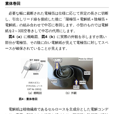
素体巻回
必要な幅に裁断された電極箔は仕様に応じて所定の長さに切断
し、引出しリード線を接続した後に「陽極箔＋電解紙＋陰極箔＋
電解紙」の組み合わせで中芯に巻回します。小型のものでは電解
紙を2～3回空巻きして中芯の代用にします。
図4（a）
に概略図、
図4（b）
に実際の外観を示しますが黒い
部分が電極箔、その陰に白い電解紙が見えて電極箔に対してスペ
ースが確保されていることが見えます。
図4：素体巻回
電解紙は植物繊維であるセルロースを主成分とした電解コンデ