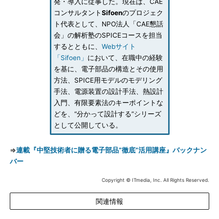
発・導入に従事した。現在は、CAE
コンサルタント
Sifoen
のプロジェク
ト代表として、NPO法人「CAE懇話
会」の解析塾のSPICEコースを担当
するとともに、
Webサイト
「Sifoen」
において、在職中の経験
を基に、電子部品の構造とその使用
方法、SPICE用モデルのモデリング
手法、電源装置の設計手法、熱設計
入門、有限要素法のキーポイントな
どを、“分かって設計する”シリーズ
として公開している。
⇒
連載『中堅技術者に贈る電子部品“徹底”活用講座』バックナン
バー
Copyright © ITmedia, Inc. All Rights Reserved.
関連情報