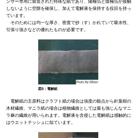
ンサー専用に製造された特殊な紙であり、陽極箔と陰極箔が接触
しないように空隙を確保し、加えて電解液を保持する役目を持っ
ています。
そのためには均一な厚さ、密度で抄（す）かれていて吸水性、
引張り強さなどの優れたものが必要です。
図5：電解紙
電解紙の主原料はクラフト紙の場合は強度の観点から針葉樹の
木材繊維、マニラ紙の場合は植物繊維としては最も強じんなマニ
ラ麻の繊維が用いられます。電解液を含侵した電解紙は感触的に
はウエットテッシュに似ています。