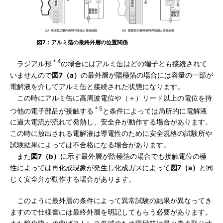
図7：アルミ箔の最終外層の位置関係
＊4
ラジアル形
の場合にはアルミ缶はどの端子とも接続されて
いませんので
図7（a）
の最外層が陽極箔の場合には容量の一部が
電解液を介してアルミ缶と接続された状態になります。
この時にアルミ缶に高周波電位や（＋）リード以上の電位を持
＊5
つ他の電子部品が接触する
と条件によっては局所的に電解液
に過大電流が流れて発熱し、安全弁が動作する場合があります。
この時に放出される電解液は導電性のために安全規格の試験所や
試験結果によっては不合格になる場合があります。
また
図7（b）
に示す最外層が陰極箔の場合でも接触電位の極
性によっては再化成現象が発生し化成ガスによって
図7（a）
と同
じく安全弁が動作する場合があります。
このように最外層の条件によって異常試験の結果が異なってき
ますので仕様書には最終外層を明記してもらう必要があります。