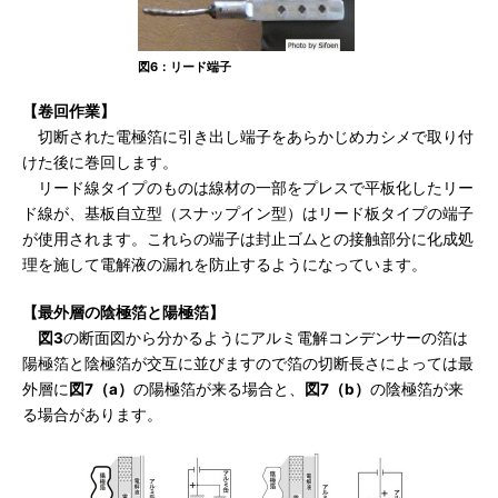
図6：リード端子
【卷回作業】
切断された電極箔に引き出し端子をあらかじめカシメで取り付
けた後に巻回します。
リード線タイプのものは線材の一部をプレスで平板化したリー
ド線が、基板自立型（スナップイン型）はリード板タイプの端子
が使用されます。これらの端子は封止ゴムとの接触部分に化成処
理を施して電解液の漏れを防止するようになっています。
【最外層の陰極箔と陽極箔】
図3
の断面図から分かるようにアルミ電解コンデンサーの箔は
陽極箔と陰極箔が交互に並びますので箔の切断長さによっては最
外層に
図7（a）
の陽極箔が来る場合と、
図7（b）
の陰極箔が来
る場合があります。