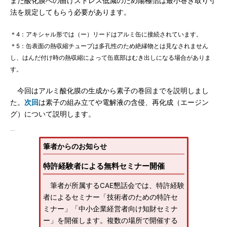
また酸化膜への曲げストレス低減のため陽極箔は最小巻き取り寸
法を規定してもらう必要があります。
＊4：アキシャル形では（ー）リードはアルミ缶に接続されています。
＊5：缶表面の熱収縮チューブは多孔性のため絶縁物とは見なされません
し、はんだ付け時の熱収縮によって缶底部はむき出しになる場合がありま
す。
今回はアルミ酸化膜の生成から素子の巻回までを説明しまし
た。
次回
は素子の組み立てや電解液の含侵、再化成（エージン
グ）について説明します。
筆者からのお知らせ
特許経験者による無料セミナー開催
筆者が所属するCAE懇話会では、特許経験
者によるセミナー「技術者のための特許セ
ミナー」「中小企業経営者向け知財セミナ
ー」を開催します。複数の場所で開催する