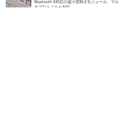
Bluetooth 6対応の超小型BLEモジュール、マル
チプロトコルも対応
低周波ノイズ抑制に効果 「Silent Switcher
3」に42V入力品が登...
「半導体プロセスエンジニア」って何するの？