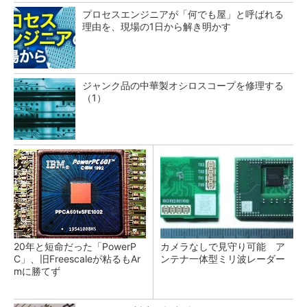
プロセスエンジニアが「何でも屋」と呼ばれる
理由を、現場の1日から解き明かす
ジャンク品の中華製オシロスコープを修理する
（1）
20年と短命だった「PowerP
カメラなしで見守り可能 ア
C」、旧Freescaleが粘るもAr
ンテナ一体型ミリ波レーダー
mに勝てず