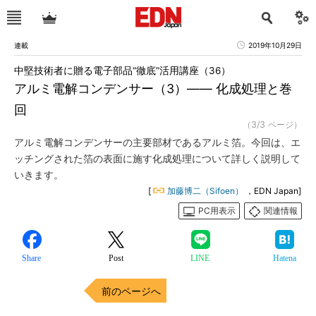
連載
2019年10月29日
中堅技術者に贈る電子部品“徹底”活用講座（36）
アルミ電解コンデンサー（3）―― 化成処理と巻
回
（3/3 ページ）
アルミ電解コンデンサーの主要部材であるアルミ箔。今回は、エ
ッチングされた箔の表面に施す化成処理について詳しく説明して
いきます。
[
加藤博二（Sifoen）
，EDN Japan]
PC用表示
関連情報
Share
Post
LINE
Hatena
前のページへ