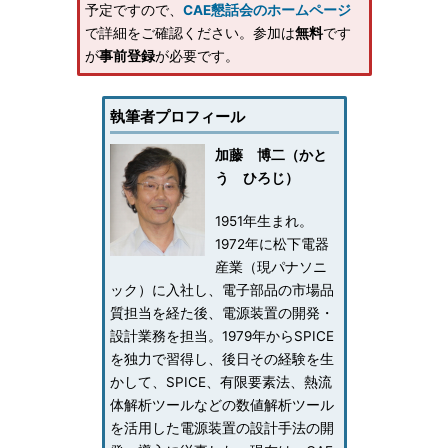
予定ですので、
CAE懇話会のホームページ
で詳細をご確認ください。参加は
無料
です
が
事前登録
が必要です。
執筆者プロフィール
加藤 博二（かと
う ひろじ）
1951年生まれ。
1972年に松下電器
産業（現パナソニ
ック）に入社し、電子部品の市場品
質担当を経た後、電源装置の開発・
設計業務を担当。1979年からSPICE
を独力で習得し、後日その経験を生
かして、SPICE、有限要素法、熱流
体解析ツールなどの数値解析ツール
を活用した電源装置の設計手法の開