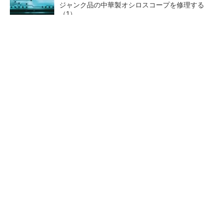
ジャンク品の中華製オシロスコープを修理する
（1）
20年と短命だった「PowerPC」、旧Freescale
が粘るもArmに勝てず
低周波ノイズ抑制に効果 「Silent Switcher
3」に42V入力品が登...