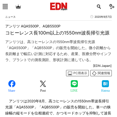
ニュース
2020年9月7日
アンリツ AQA5500P、AQB5500P
コヒーレンス長100m以上の1550nm波長掃引光源
アンリツは、高コヒーレンスの1550nm帯波長掃引光源
「AQA5500P」「AQB5500P」の販売を開始した。微小距離から
長距離まで幅広い計測に対応するため、産業、医療分野やインフ
ラ、プラントでの測長測距、形状計測に適している。
[EDN Japan]
PC用表示
関連情報
Share
Post
LINE
Hatena
アンリツは2020年8月、高コヒーレンスの1550nm帯波長掃引
光源「AQA5500P」「AQB5500P」の販売を開始した。単一の狭
線幅の縦モードを位相連続で、かつモードホップを抑制して波長