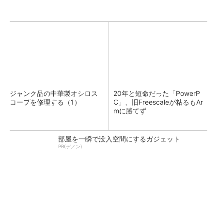
ジャンク品の中華製オシロス
20年と短命だった「PowerP
コープを修理する（1）
C」、旧Freescaleが粘るもAr
mに勝てず
部屋を一瞬で没入空間にするガジェット
PR(デノン)
カメラなしで見守り可能 アンテナ一体型ミリ
波レーダー