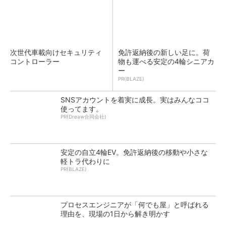
次世代車載向けセキュリティ
免許返納後の新しい足に。荷
コントローラー
物も運べる安定の4輪シニアカ
ー
PR(BLAZE)
SNSアカウントを着実に成長。実はみんなココ
使ってます。
PR(Dreaw合同会社)
安定の自立4輪EV。免許返納後の移動や小さな
軽トラ代わりに
PR(BLAZE)
プロセスエンジニアが「何でも屋」と呼ばれる
理由を、現場の1日から解き明かす