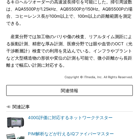
るキロヘルツオーダーの高速波長掃引を可能にした。掃引周波数
は、AQA5500Pが1.25kHz、AQB5500Pが150Hz。AQB5500Pの場
合、コヒーレンス長が100m以上で、100m以上の距離範囲を測定
できる。
産業分野では加工物のバリや傷の検査、リアルタイム測距によ
る振動計測、精密な厚み計測、医療分野では眼や血管のOCT（光
干渉断層計）検査での利用を見込んでいる。インフラやプラント
など大型構造物の形状や変位の計測も可能で、微小距離から長距
離まで幅広い計測に対応する。
Copyright © ITmedia, Inc. All Rights Reserved.
関連情報
関連記事
400G評価に対応するネットワークテスター
PIM解析などが行えるIQファイバーマスター