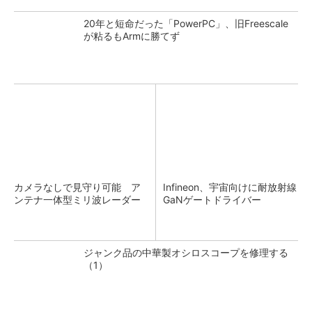
20年と短命だった「PowerPC」、旧Freescale
が粘るもArmに勝てず
カメラなしで見守り可能 ア
Infineon、宇宙向けに耐放射線
ンテナ一体型ミリ波レーダー
GaNゲートドライバー
ジャンク品の中華製オシロスコープを修理する
（1）