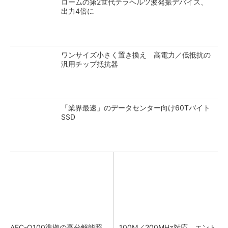
ロームの第2世代テラヘルツ波発振デバイス、
出力4倍に
ワンサイズ小さく置き換え 高電力／低抵抗の
汎用チップ抵抗器
「業界最速」のデータセンター向け60Tバイト
SSD
AEC-Q100準拠の高分解能照
100M／200MHz対応 エント