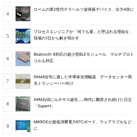
ロームの第2世代テラヘルツ波発振デバイス、出力4倍に
プロセスエンジニアが「何でも屋」と呼ばれる理由を、
現場の1日から解き明かす
Bluetooth 6対応の超小型BLEモジュール、マルチプロト
コルも対応
PAM4信号に適した半導体光増幅器 データセンター用
光トランシーバー向け
ARM台頭にルネサス誕生……時代に翻弄され続けた日立
「SuperH」
MIKROEが超低消費電力RTCボード、ウェアラブルなど
に