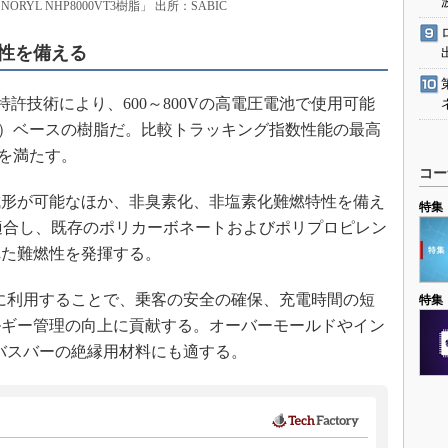
L NHP8000VT3樹脂」 出所：SABIC
性を備える
自の特許技術により、600～800Vの高電圧電池で使用可能
E）ベースの樹脂だ。比較トラッキング指数性能の最高
）を満たす。
コー
形が可能なほか、非臭素化、非塩素化難燃特性を備え
特集
規格に適合し、既存のポリカーボネートおよびポリプロピレン
れた難燃性を発揮する。
に利用することで、乗客の安全の確保、充電時間の短
特集
ルギー管理の向上に貢献する。オーバーモールドやイン
バスバーの絶縁用材料にも適する。