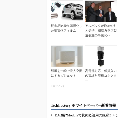
従来品比40％薄膜化し
アルバックがExatec社
た誘電体フィルム
と提携、樹脂ガラス製
造装置の事業化へ
部屋を一瞬で没入空間
高電流対応、低挿入力
にするガジェット
の電線対基板コネクタ
ー
PR(デノン)
TechFactory ホワイトペーパー新着情報
DAQ用?Moduleで状態監視用の絶縁