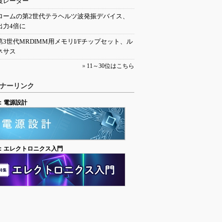
波レーダー
ロームの第2世代テラヘルツ波発振デバイス、
出力4倍に
第3世代MRDIMM用メモリI/Fチップセット、ル
ネサス
»
11～30位はこちら
ナーリンク
：電源設計
：エレクトロニクス入門