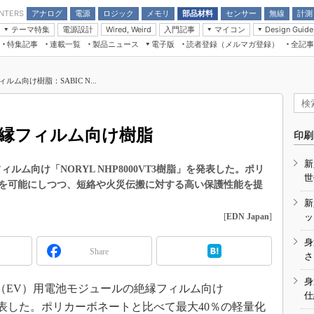
アナログ
電源
ロジック
メモリ
部品材料
センサー
無線
計測
ENTERS
テーマ特集
電源設計
入門記事
マイコン
Wired, Weird
Design Guide
アナログ機能回路
受動部品
特集記事
連載一覧
製品ニュース
電子版
読者登録（メルマガ登録）
全記事
計測機器
Microchip情報
モーター入門
マイコン講座
CEATEC
パワー関連と電源
機構部品
場から
EDN Japan×EE Times Japan統合電
EdgeTech＋
タイミングデバイス
オンデマンドセミナー
Q&Aで学ぶマイコン講座
子版
ディスプレイとドラ
ム向け樹脂：SABIC N...
録
TECHNO-FRONTIER
マイコン入門!! 必携用語集
電子ブックレット
計測とテスト
“徹底”活
組込み/エッジコンピューティング展
信号源とパルス信号
絶縁フィルム向け樹脂
人とくるま展
印刷
/DCコン
Wired, Weird
AUTOMOTIVE WORLD
新
講座
ィルム向け「NORYL NHP8000VT3樹脂」を発表した。ポリ
世
化を可能にしつつ、短絡や火災伝搬に対する高い保護性能を提
新
[
EDN Japan
]
ッ
身
Share
座
さ
基礎知識
身
動車（EV）用電池モジュールの絶縁フィルム向け
仕
DCとノイ
脂」を発表した。ポリカーボネートと比べて最大40％の軽量化