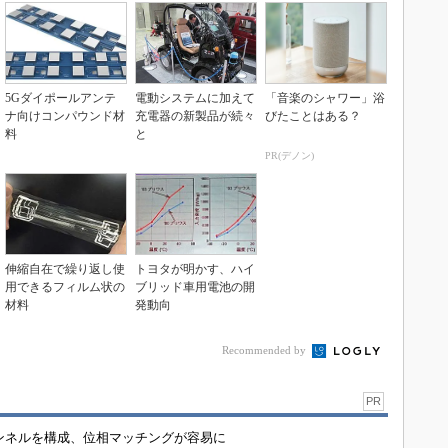
5Gダイポールアンテ
電動システムに加えて
「音楽のシャワー」浴
ナ向けコンパウンド材
充電器の新製品が続々
びたことはある？
料
と
PR(デノン)
伸縮自在で繰り返し使
トヨタが明かす、ハイ
用できるフィルム状の
ブリッド車用電池の開
材料
発動向
Recommended by
PR
チャンネルを構成、位相マッチングが容易に