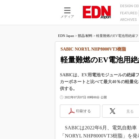
DESIGN C
FEATURED
モーター
LSI
メディア
ARCHIVES
電源設計
マイコン
プロセスエンジニアの現
カーボンニュートラルへの挑戦
FPGA
EDN Japan
>
部品/材料
>
軽量難燃のEV電池用絶縁フィル
マイクロプロセッサ懐古
IoT×製造業
中堅技術者に贈る電子部品
SABIC NORYL NHP8000VT3樹脂
つながるクルマ
用講座
軽量難燃のEV電池用
エレクトロニクス入門
たった2つの式で始めるDC
バーターの設計
5G（EE Times Japan）
DC-DCコンバーター活用
SABICは、EV用電池モジュールの絶縁フ
医療エレ（EE Times Japan）
カーボネートと比べて最大40％の軽量
Wired, Weird
製品解剖（EE Times Japan）
供する。
マイコン講座
2022年07月07日 09時00分 公開
Q&Aで学ぶマイコン講座
印刷する
見る
高速シリアル伝送技術講
記録計／データロガーの
SABICは2022年6月、電気自
アナログ設計のきほん／A
「NORYL NHP8000VT3樹
ズ編