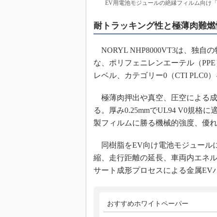
EV用電池モジュールの絶縁フィルム向け「NORY
耐トラッキング性と極薄肉難燃
NORYL NHP8000VT3は、独
な、ポリフェニレンエーテル（PP
レベル、カテゴリー0（CTI PLC0
極薄肉押出や真空、圧空による成
る。厚み0.25mmでUL94 V0
製フィルムに勝る機械的強度、優
同樹脂をEV向け電池モジュール
縮、走行距離の延長、車両内エネ
サート成形プロセスによる金属EV
おすすめホワイトペーパー