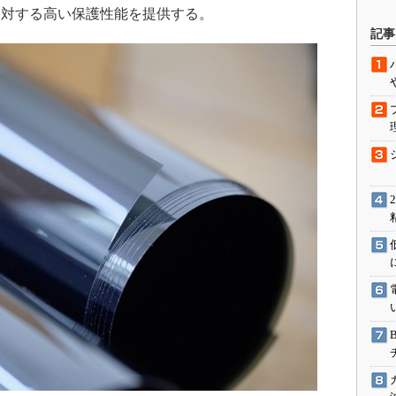
に対する高い保護性能を提供する。
駆動入門講
記事
活用設計」
G
価試験はど
Thread
Z-Wave