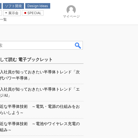
ソフト開発
Design Ideas
展示会
SPECIAL
マイページ
一覧
「電源技術」
イバ
して読む 電子ブックレット
入社員が知っておきたい半導体トレンド「次
代パワー半導体」
入社員が知っておきたい半導体トレンド「エ
ジAI」
近な半導体技術 ～電気・電源の仕組みをお
らいしよう～
近な半導体技術 ～電池やワイヤレス充電の
組み～