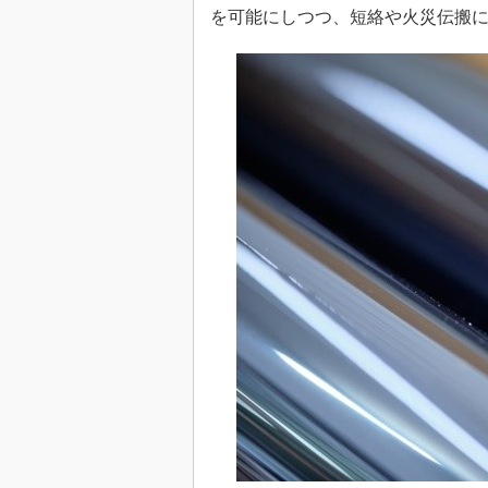
を可能にしつつ、短絡や火災伝搬
めざせ高効率！ モーター
座
Bluetooth mesh入門
「SPICEの仕組みとその
最新記事一覧
計測器メーカーから見た5
USB Type-Cの登場で評
う変わる？
IoT時代の無線規格を知る【
編】
IoT時代の無線規格を知る【
編】