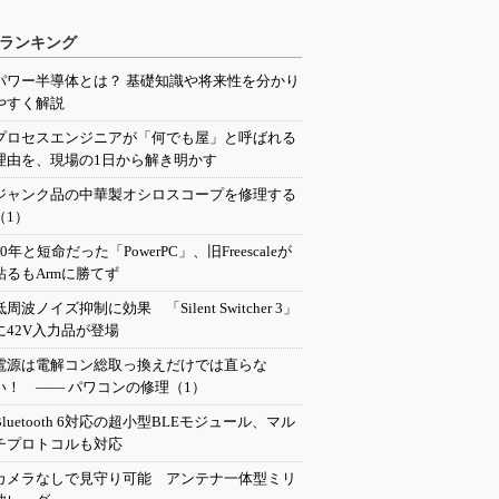
ランキング
パワー半導体とは？ 基礎知識や将来性を分かり
やすく解説
プロセスエンジニアが「何でも屋」と呼ばれる
理由を、現場の1日から解き明かす
ジャンク品の中華製オシロスコープを修理する
（1）
20年と短命だった「PowerPC」、旧Freescaleが
粘るもArmに勝てず
低周波ノイズ抑制に効果 「Silent Switcher 3」
に42V入力品が登場
電源は電解コン総取っ換えだけでは直らな
い！ ―― パワコンの修理（1）
Bluetooth 6対応の超小型BLEモジュール、マル
チプロトコルも対応
カメラなしで見守り可能 アンテナ一体型ミリ