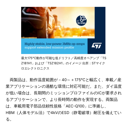
最大175℃動作が可能な低ドリフト／高精度オペアンプ「TS
Z181H1」および「TSZ182H1」のイメージ 出所：STマイク
ロエレクトロニクス
両製品は、動作温度範囲が－40～＋175℃と幅広く、車載／産
業アプリケーションの過酷な環境に対応可能だ。また、ダイ温度
が低い場合は、長期間のミッションプロファイルのICが要求され
るアプリケーションで、より長時間の動作を実現する。両製品
は、車載用電子部品信頼性規格「AEC-Q100」に準拠し、
HBM（人体モデル法）で4kVのESD（静電破壊）耐圧を備えてい
る。