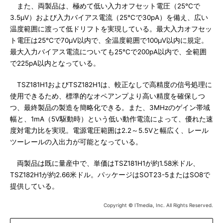
また、両製品は、極めて低い入力オフセット電圧（25℃で
3.5μV）および入力バイアス電流（25℃で30pA）を備え、広い
温度範囲に渡って低ドリフトを実現している。最大入力オフセッ
ト電圧は25℃で70μV以内で、全温度範囲で100μV以内に規定。
最大入力バイアス電流についても25℃で200pA以内で、全範囲
で225pA以内となっている。
TSZ181H1およびTSZ182H1は、較正なしで高精度の信号処理に
使用できるため、標準的なオペアンプより高い精度を確保しつ
つ、最終製品の製造を簡略化できる。また、3MHzのゲイン帯域
幅と、1mA（5V駆動時）という低い動作電流によって、優れた速
度対電力比を実現。電源電圧範囲は2.2～5.5Vと幅広く、レール
ツーレールの入出力が可能となっている。
両製品は既に量産中で、単価はTSZ181H1が約1.58米ドル、
TSZ182H1が約2.66米ドル。パッケージはSOT23-5またはSO8で
提供している。
Copyright © ITmedia, Inc. All Rights Reserved.