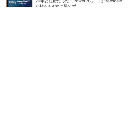
20年と短命だった「PowerPC」、旧Freescale
が粘るもArmに勝てず
低周波ノイズ抑制に効果 「Silent Switcher
3」に42V入力品が登...
カメラなしで見守り可能 アンテナ一体型ミリ
波レーダー
Bluetooth 6対応の超小型BLE
「半導体プロセスエンジニ