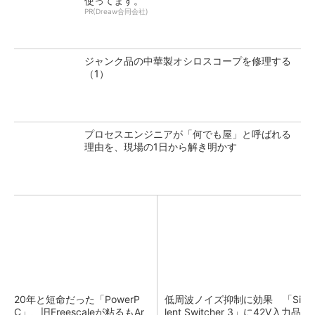
使ってます。
PR(Dreaw合同会社)
ジャンク品の中華製オシロスコープを修理する
（1）
プロセスエンジニアが「何でも屋」と呼ばれる
理由を、現場の1日から解き明かす
20年と短命だった「PowerP
低周波ノイズ抑制に効果 「Si
C」、旧Freescaleが粘るもAr
lent Switcher 3」に42V入力品