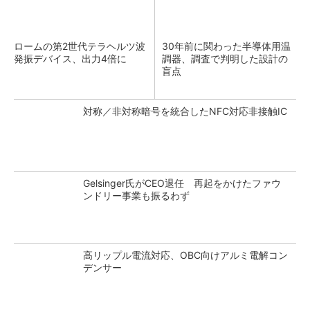
ロームの第2世代テラヘルツ波
30年前に関わった半導体用温
発振デバイス、出力4倍に
調器、調査で判明した設計の
盲点
対称／非対称暗号を統合したNFC対応非接触IC
Gelsinger氏がCEO退任 再起をかけたファウ
ンドリー事業も振るわず
高リップル電流対応、OBC向けアルミ電解コン
デンサー