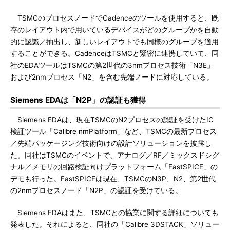
TSMCのプロセスノードでCadenceのツールを使用すると、既
存のレイアウト内で用いているデバイスがどのグループかを自動
的に認識／抽出し、新しいレイアウトでも同様のグループを適用
することができる。CadenceはTSMCと緊密に連携していて、同
社のEDAツールはTSMCの第2世代の3nmプロセス技術「N3E」
および2nmプロセス「N2」を含む先端ノードに対応している。
Siemens EDAは「N2P」の認証も獲得
Siemens EDAは、現在TSMCのN2プロセスの認証を受けたIC
検証ツール「Calibre nmPlatform」など、TSMCの最新プロセス
／先端パッケージング技術向けの設計ソリューションを披露し
た。同社はTSMCのイベントで、アナログ／RF／ミックスドシグ
ナル／メモリの回路検証向けプラットフォーム「FastSPICE」の
デモも行った。FastSPICEは現在、TSMCのN3P、N2、第2世代
の2nmプロセスノード「N2P」の認証を受けている。
Siemens EDAはまた、TSMCとの協業に関する詳細についても
発表した。それによると、同社の「Calibre 3DSTACK」ソリュー