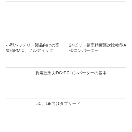
小型バッテリー製品向けの高
24ビット超高精度逐次比較型A
集積PMIC、ノルディック
-Dコンバーター
負電圧出力DC-DCコンバーターの基本
LiC、LiB向けタブリード