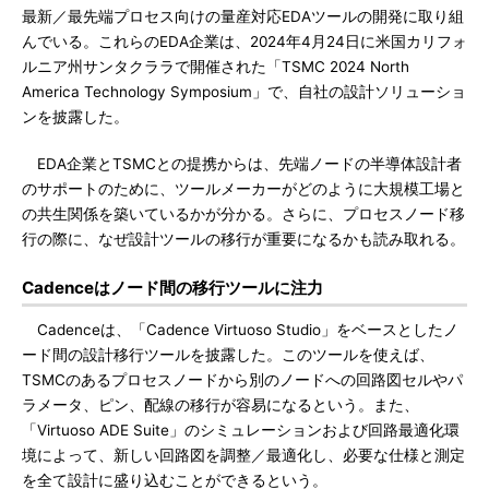
最新／最先端プロセス向けの量産対応EDAツールの開発に取り組
んでいる。これらのEDA企業は、2024年4月24日に米国カリフォ
ルニア州サンタクララで開催された「TSMC 2024 North
America Technology Symposium」で、自社の設計ソリューショ
ンを披露した。
EDA企業とTSMCとの提携からは、先端ノードの半導体設計者
のサポートのために、ツールメーカーがどのように大規模工場と
の共生関係を築いているかが分かる。さらに、プロセスノード移
行の際に、なぜ設計ツールの移行が重要になるかも読み取れる。
Cadenceはノード間の移行ツールに注力
Cadenceは、「Cadence Virtuoso Studio」をベースとしたノ
ード間の設計移行ツールを披露した。このツールを使えば、
TSMCのあるプロセスノードから別のノードへの回路図セルやパ
ラメータ、ピン、配線の移行が容易になるという。また、
「Virtuoso ADE Suite」のシミュレーションおよび回路最適化環
境によって、新しい回路図を調整／最適化し、必要な仕様と測定
を全て設計に盛り込むことができるという。