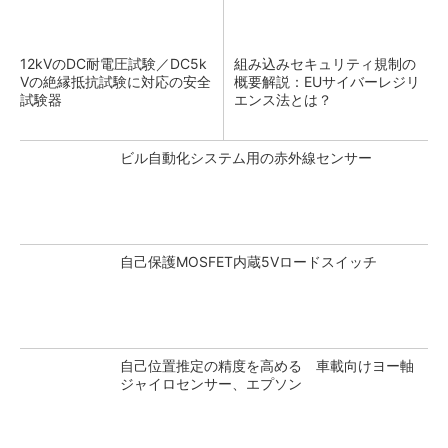
12kVのDC耐電圧試験／DC5k
組み込みセキュリティ規制の
Vの絶縁抵抗試験に対応の安全
概要解説：EUサイバーレジリ
試験器
エンス法とは？
ビル自動化システム用の赤外線センサー
自己保護MOSFET内蔵5Vロードスイッチ
自己位置推定の精度を高める 車載向けヨー軸
ジャイロセンサー、エプソン