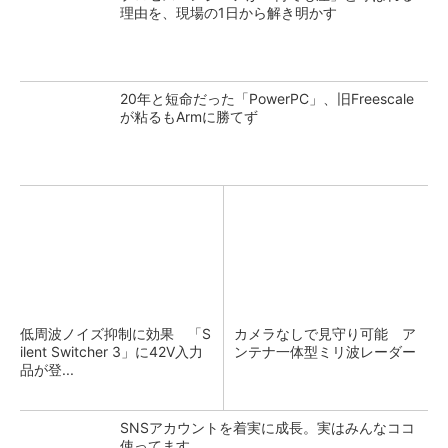
理由を、現場の1日から解き明かす
20年と短命だった「PowerPC」、旧Freescale
が粘るもArmに勝てず
低周波ノイズ抑制に効果 「S
カメラなしで見守り可能 ア
ilent Switcher 3」に42V入力
ンテナ一体型ミリ波レーダー
品が登...
SNSアカウントを着実に成長。実はみんなココ
使ってます。