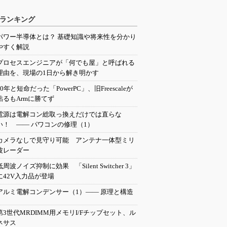
ランキング
パワー半導体とは？ 基礎知識や将来性を分かり
やすく解説
プロセスエンジニアが「何でも屋」と呼ばれる
理由を、現場の1日から解き明かす
20年と短命だった「PowerPC」、旧Freescaleが
粘るもArmに勝てず
電源は電解コン総取っ換えだけでは直らな
い！ ―― パワコンの修理（1）
カメラなしで見守り可能 アンテナ一体型ミリ
波レーダー
低周波ノイズ抑制に効果 「Silent Switcher 3」
に42V入力品が登場
アルミ電解コンデンサー（1）―― 原理と構造
第3世代MRDIMM用メモリI/Fチップセット、ル
ネサス