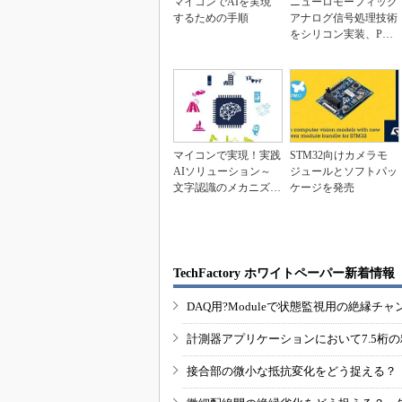
マイコンでAIを実現
ニューロモーフィック
するための手順
アナログ信号処理技術
をシリコン実装、Poly
n
マイコンで実現！実践
STM32向けカメラモ
AIソリューション～
ジュールとソフトパッ
文字認識のメカニズム
ケージを発売
とプロジェクトの構成
TechFactory ホワイトペーパー新着情報
DAQ用?Moduleで状態監視用の絶縁
計測器アプリケーションにおいて7.5桁
接合部の微小な抵抗変化をどう捉える？