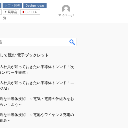
ソフト開発
Design Ideas
展示会
SPECIAL
マイページ
一覧
「電源技術」
イバ
して読む 電子ブックレット
入社員が知っておきたい半導体トレンド「次
代パワー半導体」
入社員が知っておきたい半導体トレンド「エ
ジAI」
近な半導体技術 ～電気・電源の仕組みをお
らいしよう～
近な半導体技術 ～電池やワイヤレス充電の
組み～