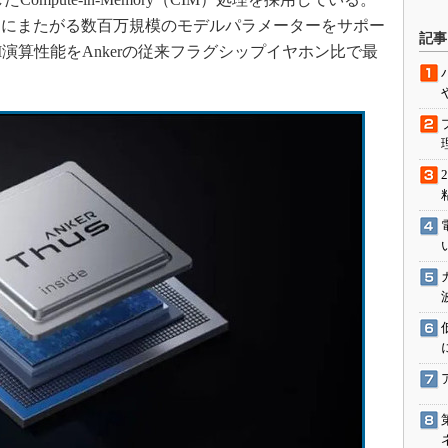
駆動入門講
ドにまたがる数百万規模のモデルパラメーターをサポー
記事
演算性能をAnkerの従来フラグシップイヤホン比で最
活用設計」
G
価試験はど
Thread
Z-Wave