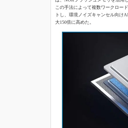
めざせ高効率！ モーター
この手法によって複数ワークロー
座
トし、環境ノイズキャンセル向けAI
Bluetooth mesh入門
大150倍に高めた。
「SPICEの仕組みとその
最新記事一覧
計測器メーカーから見た5
USB Type-Cの登場で評
う変わる？
IoT時代の無線規格を知る【
編】
IoT時代の無線規格を知る【
編】