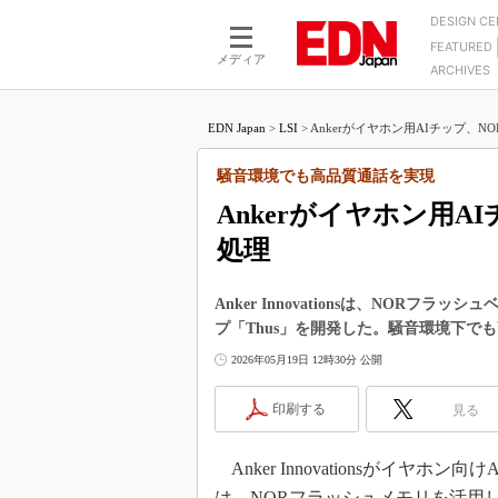
DESIGN C
FEATURED
モーター
LSI
メディア
ARCHIVES
電源設計
マイコン
プロセスエンジニアの現
カーボンニュートラルへの挑戦
FPGA
EDN Japan
>
LSI
>
Ankerがイヤホン用AIチップ、NO
マイクロプロセッサ懐古
IoT×製造業
中堅技術者に贈る電子部品
騒音環境でも高品質通話を実現
つながるクルマ
用講座
Ankerがイヤホン用A
エレクトロニクス入門
たった2つの式で始めるDC
バーターの設計
処理
5G（EE Times Japan）
DC-DCコンバーター活用
医療エレ（EE Times Japan）
Wired, Weird
Anker Innovationsは、NOR
製品解剖（EE Times Japan）
プ「Thus」を開発した。騒音環境下で
マイコン講座
2026年05月19日 12時30分 公開
Q&Aで学ぶマイコン講座
高速シリアル伝送技術講
印刷する
見る
記録計／データロガーの
Anker Innovationsがイヤ
アナログ設計のきほん／A
ズ編
は、NORフラッシュメモリを活用したCo