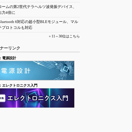
ロームの第2世代テラヘルツ波発振デバイス、
出力4倍に
Bluetooth 6対応の超小型BLEモジュール、マル
チプロトコルも対応
»
11～30位はこちら
ナーリンク
：電源設計
：エレクトロニクス入門