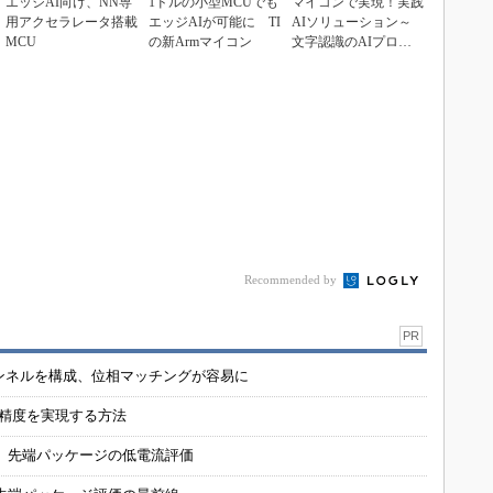
エッジAI向け、NN専
1ドルの小型MCUでも
マイコンで実現！実践
用アクセラレータ搭載
エッジAIが可能に TI
AIソリューション～
MCU
の新Armマイコン
文字認識のAIプロジ
ェクトを動作させる
Recommended by
PR
チャンネルを構成、位相マッチングが容易に
の精度を実現する方法
 先端パッケージの低電流評価