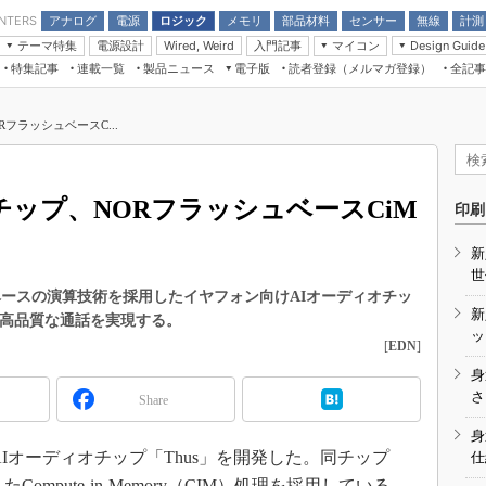
アナログ
電源
ロジック
メモリ
部品材料
センサー
無線
計測
ENTERS
テーマ特集
電源設計
入門記事
マイコン
Wired, Weird
Design Guide
アナログ機能回路
受動部品
特集記事
連載一覧
製品ニュース
電子版
読者登録（メルマガ登録）
全記事
計測機器
Microchip情報
モーター入門
マイコン講座
CEATEC
パワー関連と電源
機構部品
場から
EDN Japan×EE Times Japan統合電
EdgeTech＋
タイミングデバイス
オンデマンドセミナー
Q&Aで学ぶマイコン講座
子版
ディスプレイとドラ
RフラッシュベースC...
録
TECHNO-FRONTIER
マイコン入門!! 必携用語集
電子ブックレット
計測とテスト
“徹底”活
組込み/エッジコンピューティング展
信号源とパルス信号
Iチップ、NORフラッシュベースCiM
人とくるま展
印刷
/DCコン
Wired, Weird
AUTOMOTIVE WORLD
新
講座
世
フラッシュベースの演算技術を採用したイヤフォン向けAIオーディオチッ
新
も高品質な通話を実現する。
ッ
[
EDN
]
身
座
さ
Share
基礎知識
身
ホン向けAIオーディオチップ「Thus」を開発した。同チップ
仕
DCとノイ
mpute-in-Memory（CIM）処理を採用している。