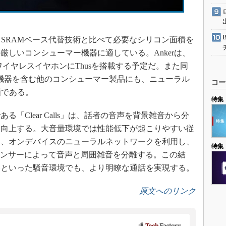
、SRAMベース代替技術と比べて必要なシリコン面積を
厳しいコンシューマー機器に適している。Ankerは、
完全ワイヤレスイヤホンにThusを搭載する予定だ。また同
T機器を含む他のコンシューマー製品にも、ニューラル
コー
画である。
特集
「Clear Calls」は、話者の音声を背景雑音から分
を向上する。大音量環境では性能低下が起こりやすい従
り、オンデバイスのニューラルネットワークを利用し、
特集
導センサーによって音声と周囲雑音を分離する。この結
路といった騒音環境でも、より明瞭な通話を実現する。
原文へのリンク