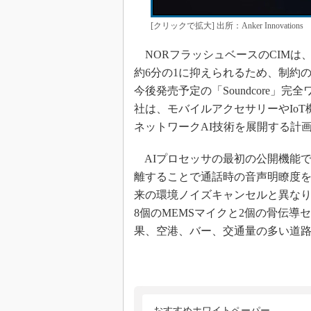
[クリックで拡大] 出所：Anker Innovations
NORフラッシュベースのCIMは
約6分の1に抑えられるため、制約の
今後発売予定の「Soundcore」
社は、モバイルアクセサリーやIo
ネットワークAI技術を展開する計
AIプロセッサの最初の公開機能である
離することで通話時の音声明瞭度
来の環境ノイズキャンセルと異な
8個のMEMSマイクと2個の骨伝
果、空港、バー、交通量の多い道
おすすめホワイトペーパー