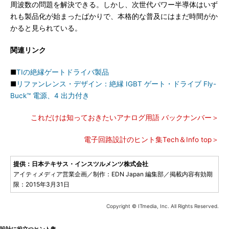
周波数の問題を解決できる。しかし、次世代パワー半導体はいず
れも製品化が始まったばかりで、本格的な普及にはまだ時間がか
かると見られている。
関連リンク
■
TIの絶縁ゲートドライバ製品
■
リファンレンス・デザイン：絶縁 IGBT ゲート・ドライブ Fly-
Buck™ 電源、4 出力付き
これだけは知っておきたいアナログ用語 バックナンバー＞
電子回路設計のヒント集Tech＆Info top＞
提供：日本テキサス・インスツルメンツ株式会社
アイティメディア営業企画／制作：EDN Japan 編集部／掲載内容有効期
限：2015年3月31日
Copyright © ITmedia, Inc. All Rights Reserved.