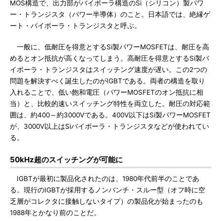
MOS構造で、出力部がバイポーラ構造のSi（シリコン）製パワ
ー・トランジスタ（パワー半導体）のこと。日本語では、絶縁ゲ
ート・バイポーラ・トランジスタと呼ぶ。
一般に、低耐圧を得意とするSi製パワーMOSFETは、耐圧を高
めるとオン抵抗が高くなってしまう。高耐圧を得意とするSi製バ
イポーラ・トランジスタはスイッチング速度が遅い。この2つの
問題を解決すべく誕生したのがIGBTである。両者の構造を取り
入れることで、低い飽和電圧（パワーMOSFETのオン抵抗に相
当）と、比較的速いスイッチング特性を両立した。耐圧の対応範
囲は、約400～約3000Vである。400V以下はSi製パワーMOSFET
が、3000V以上はSiバイポーラ・トランジスタなどが使われてい
る。
50kHz超のスイッチングが可能に
IGBTが最初に製品化されたのは、1980年代前半のことであ
る。現行のIGBTが採用するノンパンチ・スルー型（オフ時に空
乏層がコレクタに接触しないタイプ）の製品化が始まったのも
1988年とかなり前のことだ。