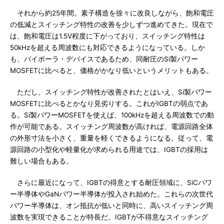
それから約25年間。素子構造を徐々に改良しながら、飽和電圧
の低減とスイッチング特性の改善を少しずつ進めてきた。現在で
は、飽和電圧は1.5V程度に下がっており、スイッチング特性は
50kHzを超える周波数にも対応できるようになっている。しか
も、バイポーラ・デバイスであるため、同耐圧のSi製パワー
MOSFETに比べると、価格がかなり低いというメリットもある。
ただし、スイッチング特性が改善されたとはいえ、Si製パワー
MOSFETに比べるとかなり見劣りする。これがIGBTの弱点であ
る。Si製パワーMOSFETを使えば、100kHzを超える周波数での動
作が可能である。スイッチング周波数が高ければ、電源回路全体
の外形寸法を小さく、重量を軽くできるようになる。従って、電
源回路の小型化や軽量化が求められる用途では、IGBTの採用は
難しい場合もある。
さらに最近になって、IGBTの得意とする耐圧領域に、SiCパワ
ー半導体やGaNパワー半導体が投入され始めた。これらの次世代
パワー半導体は、オン抵抗が低いと同時に、高いスイッチング周
波数を実現できることが特長だ。IGBTが不得意なスイッチング