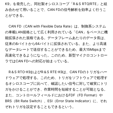
K9」を発売した。同社製オシロスコープ「R＆S RTO/RTE」と組
み合わせて用いることで、CAN FDの信号解析を効率よく行うこ
とができる。
CAN FD（CAN with Flexible Data Rate）は、制御系システム
の車載LAN規格として広く利用されている「CAN」をベースに機
能拡張された規格である。データフレームあたりのデータ長は、
従来の8バイトから64バイトに拡張されている。また、より高速
なデータレートで送信することができるため、最大15Mbpsまで
高速化できるようになった。このため、新型マイクロコントロー
ラではCAN FDへの対応が始まっている。
R＆S RTO-K9およびR＆S RTE-K9は、CAN FDのトリガをハー
ドウェアで処理する。このため、トリガをソフトウェアで処理す
るオシロスコープに比べて、確認したい信号に対して確実にトリ
ガをかけることができ、作業時間を短縮することが可能となる。
また、コントロールフィールドにおけるFDF（FD Format）や
BRS（Bit Rate Switch）、ESI（Error State Indicator）に、それ
ぞれトリガを設定することもできるという。