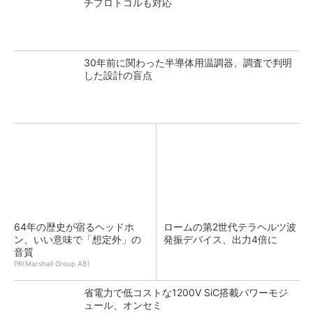
チプロトコルも対応
30年前に関わった半導体用温調器、調査で判明
した設計の盲点
64年の歴史が宿るヘッドホ
ロームの第2世代テラヘルツ波
ン、いい意味で「想定外」の
発振デバイス、出力4倍に
音質
PR(Marshall Group AB)
省電力で低コストな1200V SiC搭載パワーモジ
ュール、オンセミ