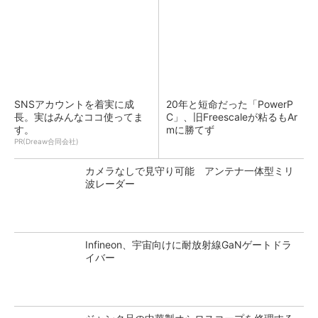
SNSアカウントを着実に成
20年と短命だった「PowerP
長。実はみんなココ使ってま
C」、旧Freescaleが粘るもAr
す。
mに勝てず
PR(Dreaw合同会社)
カメラなしで見守り可能 アンテナ一体型ミリ
波レーダー
Infineon、宇宙向けに耐放射線GaNゲートドラ
イバー