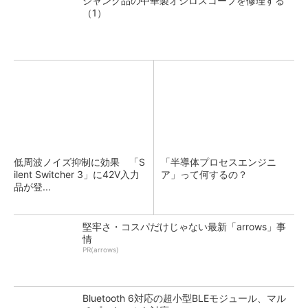
ジャンク品の中華製オシロスコープを修理する
（1）
低周波ノイズ抑制に効果 「S
「半導体プロセスエンジニ
ilent Switcher 3」に42V入力
ア」って何するの？
品が登...
堅牢さ・コスパだけじゃない最新「arrows」事
情
PR(arrows)
Bluetooth 6対応の超小型BLEモジュール、マル