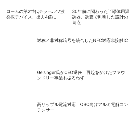
ロームの第2世代テラヘルツ波
30年前に関わった半導体用温
発振デバイス、出力4倍に
調器、調査で判明した設計の
盲点
対称／非対称暗号を統合したNFC対応非接触IC
Gelsinger氏がCEO退任 再起をかけたファウ
ンドリー事業も振るわず
高リップル電流対応、OBC向けアルミ電解コン
デンサー