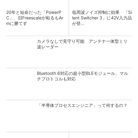
20年と短命だった「PowerP
低周波ノイズ抑制に効果 「Si
C」、旧Freescaleが粘るもAr
lent Switcher 3」に42V入力品
mに勝てず
が登...
カメラなしで見守り可能 アンテナ一体型ミリ
波レーダー
Bluetooth 6対応の超小型BLEモジュール、マル
チプロトコルも対応
「半導体プロセスエンジニア」って何するの？