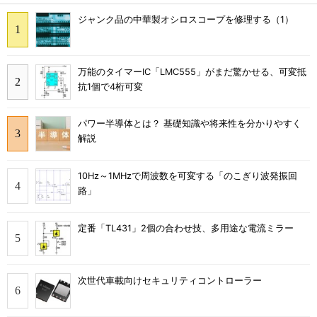
ジャンク品の中華製オシロスコープを修理する（1）
万能のタイマーIC「LMC555」がまだ驚かせる、可変抵
抗1個で4桁可変
パワー半導体とは？ 基礎知識や将来性を分かりやすく
解説
10Hz～1MHzで周波数を可変する「のこぎり波発振回
路」
定番「TL431」2個の合わせ技、多用途な電流ミラー
次世代車載向けセキュリティコントローラー