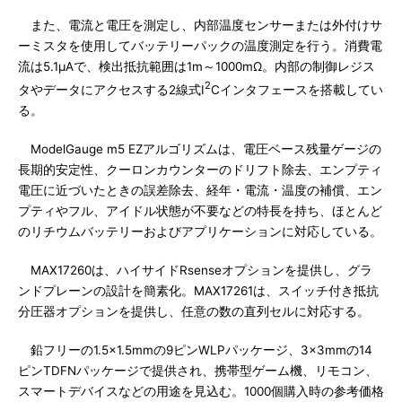
また、電流と電圧を測定し、内部温度センサーまたは外付けサ
ーミスタを使用してバッテリーパックの温度測定を行う。消費電
流は5.1μAで、検出抵抗範囲は1m～1000mΩ。内部の制御レジス
2
タやデータにアクセスする2線式I
Cインタフェースを搭載してい
る。
ModelGauge m5 EZアルゴリズムは、電圧ベース残量ゲージの
長期的安定性、クーロンカウンターのドリフト除去、エンプティ
電圧に近づいたときの誤差除去、経年・電流・温度の補償、エン
プティやフル、アイドル状態が不要などの特長を持ち、ほとんど
のリチウムバッテリーおよびアプリケーションに対応している。
MAX17260は、ハイサイドRsenseオプションを提供し、グラ
ンドプレーンの設計を簡素化。MAX17261は、スイッチ付き抵抗
分圧器オプションを提供し、任意の数の直列セルに対応する。
鉛フリーの1.5×1.5mmの9ピンWLPパッケージ、3×3mmの14
ピンTDFNパッケージで提供され、携帯型ゲーム機、リモコン、
スマートデバイスなどの用途を見込む。1000個購入時の参考価格