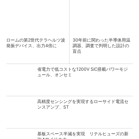
ロームの第2世代テラヘルツ波
30年前に関わった半導体用温
発振デバイス、出力4倍に
調器、調査で判明した設計の
盲点
省電力で低コストな1200V SiC搭載パワーモジ
ュール、オンセミ
高精度センシングを実現するローサイド電流セ
ンスアンプ、ST
基板スペース半減を実現 リテルヒューズの新