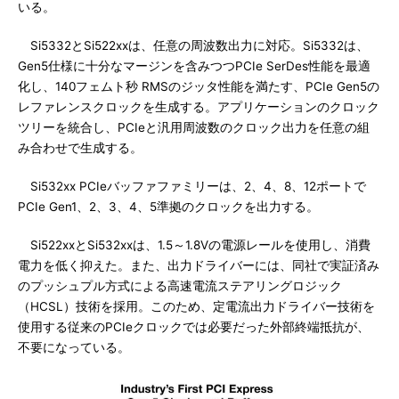
いる。
Si5332とSi522xxは、任意の周波数出力に対応。Si5332は、
Gen5仕様に十分なマージンを含みつつPCIe SerDes性能を最適
化し、140フェムト秒 RMSのジッタ性能を満たす、PCIe Gen5の
レファレンスクロックを生成する。アプリケーションのクロック
ツリーを統合し、PCIeと汎用周波数のクロック出力を任意の組
み合わせで生成する。
Si532xx PCIeバッファファミリーは、2、4、8、12ポートで
PCIe Gen1、2、3、4、5準拠のクロックを出力する。
Si522xxとSi532xxは、1.5～1.8Vの電源レールを使用し、消費
電力を低く抑えた。また、出力ドライバーには、同社で実証済み
のプッシュプル方式による高速電流ステアリングロジック
（HCSL）技術を採用。このため、定電流出力ドライバー技術を
使用する従来のPCIeクロックでは必要だった外部終端抵抗が、
不要になっている。