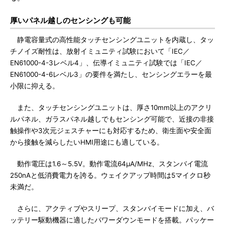
厚いパネル越しのセンシングも可能
静電容量式の高性能タッチセンシングユニットを内蔵し、タッ
チノイズ耐性は、放射イミュニティ試験において「IEC／
EN61000-4-3レベル4」、伝導イミュニティ試験では「IEC／
EN61000-4-6レベル3」の要件を満たし、センシングエラーを最
小限に抑える。
また、タッチセンシングユニットは、厚さ10mm以上のアクリ
ルパネル、ガラスパネル越しでもセンシング可能で、近接の非接
触操作や3次元ジェスチャーにも対応するため、衛生面や安全面
から接触を減らしたいHMI用途にも適している。
動作電圧は1.6～5.5V。動作電流64μA/MHz、スタンバイ電流
250nAと低消費電力を誇る。ウェイクアップ時間は5マイクロ秒
未満だ。
さらに、アクティブやスリープ、スタンバイモードに加え、バ
ッテリー駆動機器に適したパワーダウンモードを搭載。パッケー