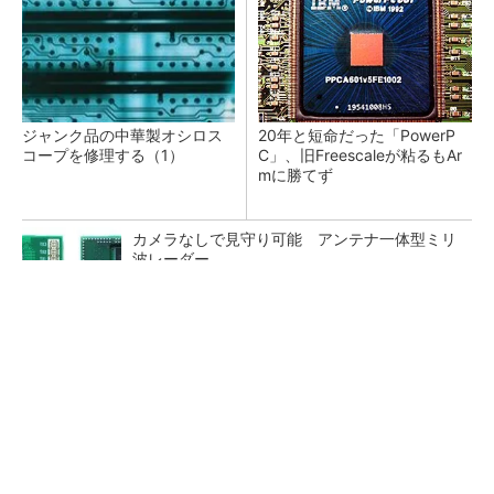
ジャンク品の中華製オシロス
20年と短命だった「PowerP
コープを修理する（1）
C」、旧Freescaleが粘るもAr
mに勝てず
カメラなしで見守り可能 アンテナ一体型ミリ
波レーダー
堅牢さ・コスパだけじゃない最新「arrows」事
情
PR(arrows)
Bluetooth 6対応の超小型BLEモジュール、マル
チプロトコルも対応