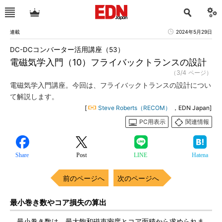
連載
2024年5月29日
DC-DCコンバーター活用講座（53）
電磁気学入門（10）フライバックトランスの設計
（3/4 ページ）
電磁気学入門講座。今回は、フライバックトランスの設計につい
て解説します。
[
Steve Roberts（RECOM）
，EDN Japan]
PC用表示
関連情報
Share
Post
LINE
Hatena
前のページへ
次のページへ
最小巻き数やコア損失の算出
最小巻き数は、最大飽和磁束密度とコア面積から求められま