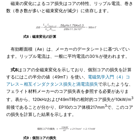
磁束の変化によるコア損失はコアの特性、リップル電流、巻き
数（巻き数が多いと磁束変化が減少）に依存します。
式8：磁束変化の計算
有効断面積（Ae）は、メーカーのデータシートに基づいてい
ます。リップル電流は、一般に平均電流の30％が使われます。
式8
はコアの全磁束変化を示しており、個別コアの損失を計算
するにはこの半分の値（49mT）を使い、
電磁気学入門（4）コ
アレス～相互インダクタンス損失と渦電流損失
で示したような、
フェライト材料メーカーのコア損失表を参照する必要がありま
3
す。表から、120kHzおよび49mT時の相対的コア損失が10kW/m
3
前後であることが分かり、EP10のコア体積217mm
で、このコア
の損失を計算した結果を示します。
式9：個別コアの損失