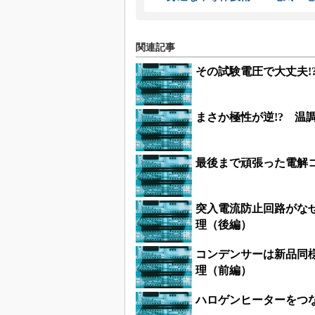
関連記事
その試験電圧で大丈夫!
まさか極性が逆!? 温
最後まで頑張った電解
突入電流防止回路がなぜ
理（後編）
コンデンサーは新品同様
理（前編）
ハロゲンヒーターをつ