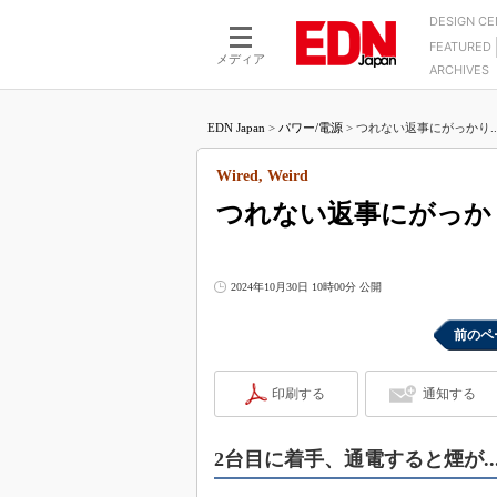
DESIGN C
FEATURED
モーター
LSI
メディア
ARCHIVES
電源設計
マイコン
プロセスエンジニアの現
カーボンニュートラルへの挑戦
FPGA
EDN Japan
>
パワー/電源
>
つれない返事にがっかり....
マイクロプロセッサ懐古
IoT×製造業
中堅技術者に贈る電子部品
Wired, Weird
つながるクルマ
用講座
つれない返事にがっかり.
エレクトロニクス入門
たった2つの式で始めるDC
バーターの設計
5G（EE Times Japan）
DC-DCコンバーター活用
医療エレ（EE Times Japan）
2024年10月30日 10時00分 公開
Wired, Weird
製品解剖（EE Times Japan）
マイコン講座
前のペ
Q&Aで学ぶマイコン講座
印刷する
通知する
高速シリアル伝送技術講
記録計／データロガーの
2台目に着手、通電すると煙が..
アナログ設計のきほん／A
ズ編