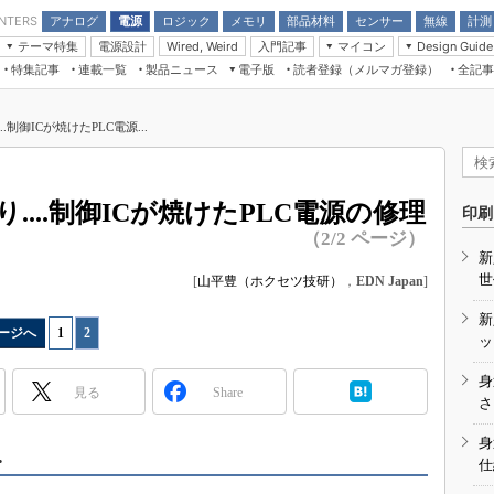
アナログ
電源
ロジック
メモリ
部品材料
センサー
無線
計測
ENTERS
テーマ特集
電源設計
入門記事
マイコン
Wired, Weird
Design Guide
アナログ機能回路
受動部品
特集記事
連載一覧
製品ニュース
電子版
読者登録（メルマガ登録）
全記事
計測機器
Microchip情報
モーター入門
マイコン講座
CEATEC
パワー関連と電源
機構部品
場から
EDN Japan×EE Times Japan統合電
EdgeTech＋
タイミングデバイス
オンデマンドセミナー
Q&Aで学ぶマイコン講座
子版
ディスプレイとドラ
制御ICが焼けたPLC電源...
録
TECHNO-FRONTIER
マイコン入門!! 必携用語集
電子ブックレット
計測とテスト
“徹底”活
組込み/エッジコンピューティング展
信号源とパルス信号
...制御ICが焼けたPLC電源の修理
人とくるま展
印刷
/DCコン
Wired, Weird
（2/2 ページ）
AUTOMOTIVE WORLD
新
講座
世
[
山平豊（ホクセツ技研）
，
EDN Japan
]
新
ージへ
1
|
2
ッ
身
見る
Share
座
さ
基礎知識
身
.
仕
DCとノイ