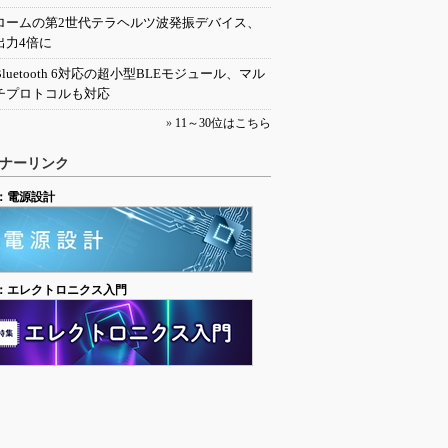
ロームの第2世代テラヘルツ波発振デバイス、
出力4倍に
Bluetooth 6対応の超小型BLEモジュール、マル
チプロトコルも対応
»
11～30位はこちら
ナーリンク
：電源設計
：エレクトロニクス入門