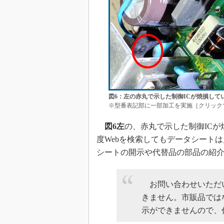
図6：左の赤丸で示した制御ICが焼損して
※型番表記部に一部加工を実施［クリック
図6左
の、赤丸で示した制御ICが
度Webを検索してもデータシート
シートの開示や代替品の部品の紹
お問い合わせいただい
きません。市販品では
示ができませんので、