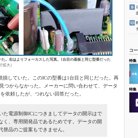
コー
いた。右はよりフォーカスした写真。1台目の基板と同じ型番だった
特集
で拡大］
焼損していた。このICの型番は1台目と同じだった。再
は見つからなかった。メーカーに問い合わせて、データ
特集
介を依頼したが、つれない回答だった。
た電源制御ICにつきましてデータの開示はで
なく、専用開発品であるためです。データの開
代替品のご提案もできません。