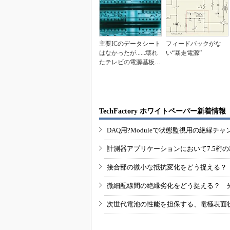
主要ICのデータシート
フィードバックがな
はなかったが......壊れ
い“暴走電源”
たテレビの電源基板の
修理【後編...
TechFactory ホワイトペーパー新着情報
DAQ用?Moduleで状態監視用の絶縁
計測器アプリケーションにおいて7.5桁
接合部の微小な抵抗変化をどう捉える？
微細配線間の絶縁劣化をどう捉える？ 
次世代電池の性能を担保する、電極表面