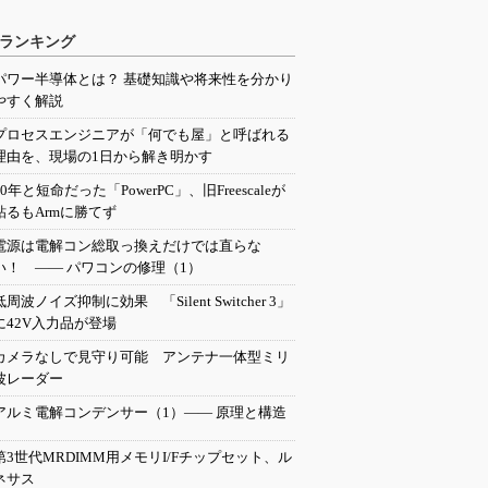
ランキング
パワー半導体とは？ 基礎知識や将来性を分かり
やすく解説
プロセスエンジニアが「何でも屋」と呼ばれる
理由を、現場の1日から解き明かす
20年と短命だった「PowerPC」、旧Freescaleが
粘るもArmに勝てず
電源は電解コン総取っ換えだけでは直らな
い！ ―― パワコンの修理（1）
低周波ノイズ抑制に効果 「Silent Switcher 3」
に42V入力品が登場
カメラなしで見守り可能 アンテナ一体型ミリ
波レーダー
アルミ電解コンデンサー（1）―― 原理と構造
第3世代MRDIMM用メモリI/Fチップセット、ル
ネサス