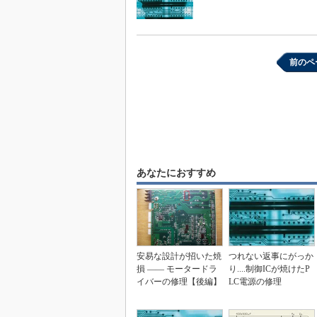
前のペ
あなたにおすすめ
安易な設計が招いた焼
つれない返事にがっか
損 ―― モータードラ
り....制御ICが焼けたP
イバーの修理【後編】
LC電源の修理