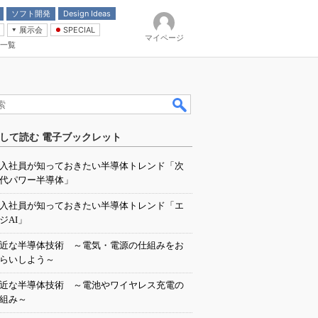
ソフト開発
Design Ideas
展示会
SPECIAL
マイページ
一覧
「電源技術」
イバ
して読む 電子ブックレット
入社員が知っておきたい半導体トレンド「次
代パワー半導体」
入社員が知っておきたい半導体トレンド「エ
ジAI」
近な半導体技術 ～電気・電源の仕組みをお
らいしよう～
近な半導体技術 ～電池やワイヤレス充電の
組み～