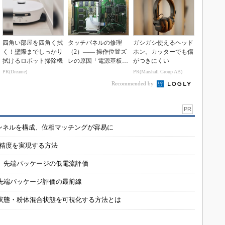
四角い部屋を四角く拭
タッチパネルの修理
ガシガシ使えるヘッド
く！壁際までしっかり
（2）―― 操作位置ズ
ホン。カッターでも傷
拭けるロボット掃除機
レの原因「電源基板」
がつきにくい
を修理
PR(Dreame)
PR(Marshall Group AB)
Recommended by
PR
チャンネルを構成、位相マッチングが容易に
の精度を実現する方法
 先端パッケージの低電流評価
先端パッケージ評価の最前線
状態・粉体混合状態を可視化する方法とは