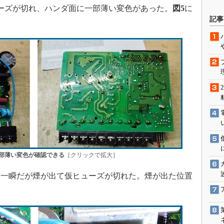
ーズが切れ、ハンダ面に一部薄い変色があった。
図5
に
駆動入門講
記事
活用設計」
G
価試験はど
Thread
Z-Wave
一部薄い変色が確認できる
［クリックで拡大］
一瞬だが煙が出て仮ヒューズが切れた。煙が出た位置