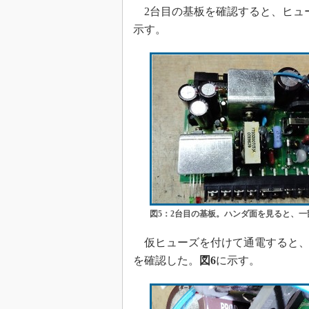
2台目の基板を確認すると、ヒュ
めざせ高効率！ モーター
座
示す。
Bluetooth mesh入門
「SPICEの仕組みとその
最新記事一覧
計測器メーカーから見た5
USB Type-Cの登場で評
う変わる？
IoT時代の無線規格を知る【
編】
IoT時代の無線規格を知る【
編】
図5：2台目の基板。ハンダ面を見ると、
仮ヒューズを付けて通電すると、
を確認した。
図6
に示す。