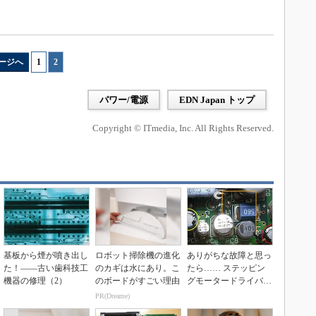
ージへ
1
|
2
パワー/電源
EDN Japan トップ
Copyright © ITmedia, Inc. All Rights Reserved.
基板から煙が噴き出し
ロボット掃除機の進化
ありがちな故障と思っ
た！――古い歯科技工
のカギは水にあり。こ
たら…… ステッピン
機器の修理（2）
のボードがすごい理由
グモータードライバー
の修理【前編】
PR(Dreame)