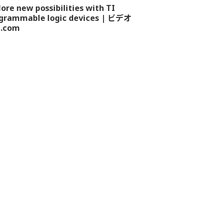
lore new possibilities with TI
grammable logic devices | ビデオ
I.com