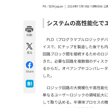
PR／EDN Japan
2024年11月19日 10時00分 公
システムの高性能化で
印刷する
PLD（プログラマブルロジックデ
イスで、ICチップを製造した後でも
見る
回路ブロック間を接続するためのロ
きた。必要な回路を複数個のディス
るからだ。オペアンプやコンパレータ
Share
した。
ロジック回路の大規模化や高性能化の
単なるユーザーロジックの領域拡大
して取り込める。半導体プロセスの微