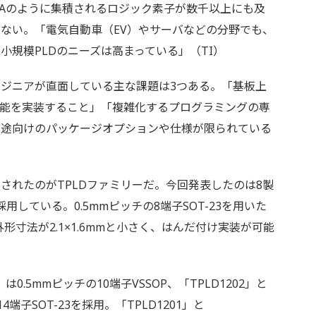
GAのように集積されるロジック素子が数千以上にも及
ない。「電気自動車（EV）やサーバなどの分野でも、
小規模PLDのニーズは高まっている」（TI）
ジニアが直面している主な課題は3つある。「基板上
機能を実装すること」「複雑化するプログラミングの専
用途向けのパッケージオプションや仕様が限られている
れたのがTPLDファミリーだ。今回発表したのは8製
している。0.5mmピッチの8端子SOT-23を用いた
」は外形寸法が2.1×1.6mmと小さく、はんだ付け実装が可能
1」は0.5mmピッチの10端子VSSOP、「TPLD1202」と
14端子SOT-23を採用。「TPLD1201」と