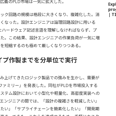
広義のPLD市場は一気に拡大した。
Exp
pro
ジック回路の規模は格段に大きくなり、複雑化した。消
| T
きくなった。設計エンジニアは論理回路設計に用いる
」といったハードウェア記述言語を理解しなければならず、プ
った。この結果、設計エンジニアの作業負荷が一気に増
間を短縮するのも極めて厳しくなりつつある。
イプ作製までを分単位で実行
）は長年積み上げてきたロジック製品での強みを生かし、需要が
Dファミリー」を発表した。同社がPLDを市場投入する
システム設計において小型化や軽量化、高密度実装への
計エンジニアの間では、「設計の複雑さを軽減したい」
したい」「サプライチェーンを簡素化したい」「開発期