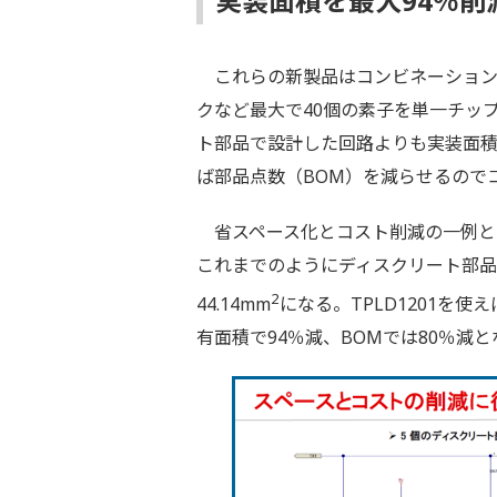
実装面積を最大94％削
これらの新製品はコンビネーション
クなど最大で40個の素子を単一チッ
ト部品で設計した回路よりも実装面積
ば部品点数（BOM）を減らせるので
省スペース化とコスト削減の一例とし
これまでのようにディスクリート部品
2
44.14mm
になる。TPLD1201を使
有面積で94％減、BOMでは80％減