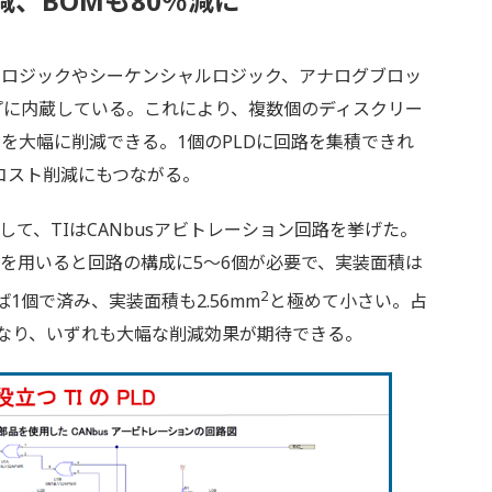
減、BOMも80％減に
ロジックやシーケンシャルロジック、アナログブロッ
プに内蔵している。これにより、複数個のディスクリー
を大幅に削減できる。1個のPLDに回路を集積できれ
コスト削減にもつながる。
て、TIはCANbusアビトレーション回路を挙げた。
を用いると回路の構成に5～6個が必要で、実装面積は
2
えば1個で済み、実装面積も2.56mm
と極めて小さい。占
となり、いずれも大幅な削減効果が期待できる。