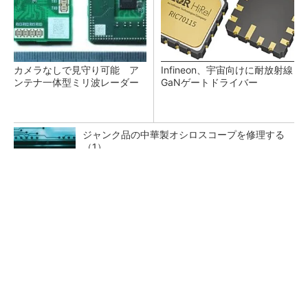
カメラなしで見守り可能 ア
Infineon、宇宙向けに耐放射線
ンテナ一体型ミリ波レーダー
GaNゲートドライバー
ジャンク品の中華製オシロスコープを修理する
（1）
低周波ノイズ抑制に効果 「Silent Switcher
3」に42V入力品が登...
「半導体プロセスエンジニア」って何するの？