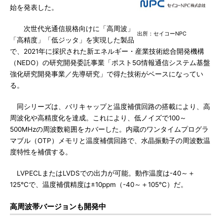
始を発表した。
次世代光通信規格向けに「高周波」
出所：セイコーNPC
「高精度」「低ジッタ」を実現した製品
で、2021年に採択された新エネルギー・産業技術総合開発機構
（NEDO）の研究開発委託事業「ポスト5G情報通信システム基盤
強化研究開発事業／先導研究」で得た技術がベースになってい
る。
同シリーズは、バリキャップと温度補償回路の搭載により、高
周波化や高精度化を達成。これにより、低ノイズで100～
500MHzの周波数範囲をカバーした。内蔵のワンタイムプログラ
マブル（OTP）メモリと温度補償回路で、水晶振動子の周波数温
度特性を補償する。
LVPECLまたはLVDSでの出力が可能。動作温度は-40～＋
125℃で、温度補償精度は±10ppm（-40～＋105℃）だ。
高周波帯バージョンも開発中