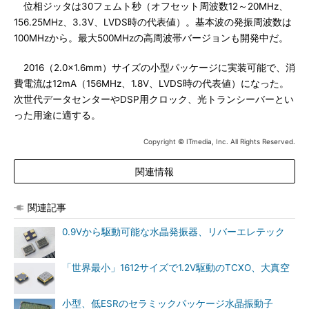
位相ジッタは30フェムト秒（オフセット周波数12～20MHz、
156.25MHz、3.3V、LVDS時の代表値）。基本波の発振周波数は
100MHzから。最大500MHzの高周波帯バージョンも開発中だ。
2016（2.0×1.6mm）サイズの小型パッケージに実装可能で、消
費電流は12mA（156MHz、1.8V、LVDS時の代表値）になった。
次世代データセンターやDSP用クロック、光トランシーバーとい
った用途に適する。
Copyright © ITmedia, Inc. All Rights Reserved.
関連情報
関連記事
0.9Vから駆動可能な水晶発振器、リバーエレテック
「世界最小」1612サイズで1.2V駆動のTCXO、大真空
小型、低ESRのセラミックパッケージ水晶振動子