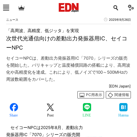
ニュース
2025年9月26日
「高周波、高精度、低ジッタ」を実現
次世代光通信向けの差動出力発振器用IC、セイコ
ーNPC
セイコーNPCは、差動出力発振器用IC「7070」シリーズの販売
を開始した。バリキャップと温度補償回路の搭載により、高周波
化や高精度化を達成。これにより、低ノイズで100～500MHzの
周波数範囲をカバーした。
[EDN Japan]
PC用表示
関連情報
Share
Post
LINE
Hatena
セイコーNPCは2025年8月、差動出力
発振器用IC「7070」シリーズの販売開