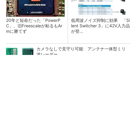
20年と短命だった「PowerP
低周波ノイズ抑制に効果 「Si
C」、旧Freescaleが粘るもAr
lent Switcher 3」に42V入力品
mに勝てず
が登...
カメラなしで見守り可能 アンテナ一体型ミリ
波レーダー
Bluetooth 6対応の超小型BLEモジュール、マル
チプロトコルも対応
「半導体プロセスエンジニア」って何するの？