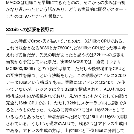
MACSSは組織こそ早期にできたものの、そこからの歩みは当初
かなり遅かったという話があり、どうも実質的に開発がスタート
したのは1977年だった模様だ。
32bitへの拡張を視野に
この時点でCrook氏が描いていたのは、32/16bit CPUである。
これは競合となる8086とかZ8000などが16bit CPUだった事を考
えれば妥当だが、先見の明があったと思うのは32bitへの拡張を
当初から予定していた事だ。実際MACSSでは、過去（つまり
MC6800/6809）との互換性は捨て、ただし今後登場するCPUと
の互換性を保つ、という決断をした。この結果がアドレス32bit/
データ16bitという構成である。実際にはアドレスは24bitしか使
っていないが、レジスタは全て32bitで構成された。ALUも16bit
幅構成のものが搭載されており、見かけはともかくとして内部は
完全な16bit CPUであり、ただし32bitにスケーラブルに拡張でき
るというものだった。ちなみに資料の中にはALUが32bitとして
いるものもあったが、筆者が調べた限りでは16bit ALUが3つ搭載
されている。うち1つが通常のALUで、残る2つはアドレス生成用
である。アドレス生成の方は、上位16bitと下位16bitに分割して