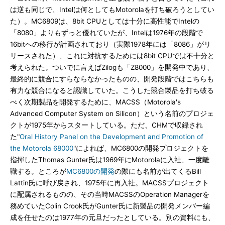
は逆も同じで、Intelは何としてもMotorolaを打ち破ろうとしてい
た）。MC6809は、8bit CPUとしては十分に高性能でIntelの
「8080」よりもずっと優れていたが、Intelは1976年の段階で
16bitへの移行が計画されており（実際1978年には「8086」がリ
リースされた）、これに対抗するためには8bit CPUでは不十分と
考えられた。ついでに言えばZilogも「Z8000」を開発中であり、
最終的に競合にすらならなかったものの、開発段階ではこちらも
有力な競合になると認識していた。こうした競合製品を打ち破る
べく次期製品を開発するために、MACSS（Motorola's
Advanced Computer System on Silicon）という名前のプロジェ
クトが1975年からスタートしている。ただ、CHMで収録され
た"
Oral History Panel on the Development and Promotion of
the Motorola 68000
"によれば、MC6800の開発プロジェクトを
指揮したThomas Gunter氏は1969年にMotorolaに入社、一度離
職する。ところが
MC6800の開発
の際にも名前が出てくるBill
Lattin氏に呼び戻され、1975年に再入社。MACSSプロジェクト
に配属されるものの、その当時MACSSのOperation Managerを
務めていたColin Crook氏がGunter氏に新製品の開発メンバー編
成を任せたのは1977年の元旦だったとしている。別の資料にも、