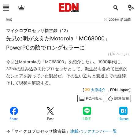
連載
2026年1月30日
マイクロプロセッサ懐古録（12）
先見の明が支えたMotorola「MC68000」
PowerPCの陰でロングセラーに
（1/4 ページ）
今回はMotorolaの「MC68000」を紹介したい。1990年代に、
32bitの組み込み向けプロセッサとして、派生品も含めて圧倒的
なシェアを誇っていた製品だ。その生い立ちと衰退までの経緯、
そして現状を解説する。
[
大原雄介
，EDN Japan]
PC用表示
関連情報
Share
Post
LINE
Hatena
⇒「マイクロプロセッサ懐古録」
連載バックナンバー一覧