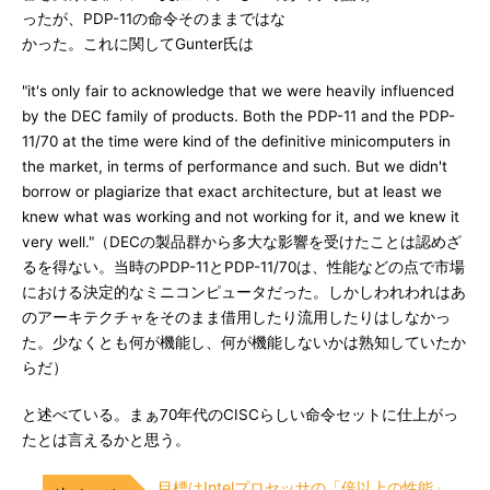
ったが、PDP-11の命令そのままではな
かった。これに関してGunter氏は
"it's only fair to acknowledge that we were heavily influenced
by the DEC family of products. Both the PDP-11 and the PDP-
11/70 at the time were kind of the definitive minicomputers in
the market, in terms of performance and such. But we didn't
borrow or plagiarize that exact architecture, but at least we
knew what was working and not working for it, and we knew it
very well."（DECの製品群から多大な影響を受けたことは認めざ
るを得ない。当時のPDP-11とPDP-11/70は、性能などの点で市場
における決定的なミニコンピュータだった。しかしわれわれはあ
のアーキテクチャをそのまま借用したり流用したりはしなかっ
た。少なくとも何が機能し、何が機能しないかは熟知していたか
らだ）
と述べている。まぁ70年代のCISCらしい命令セットに仕上がっ
たとは言えるかと思う。
目標はIntelプロセッサの「倍以上の性能」