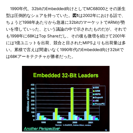
1990年代、32bitのEmbedded向けとしてMC68000とその派生
型は圧倒的なシェアを持っていた。
図1
は2002年における話で、
ちょうど1998年あたりから急速に32bitのマーケットでARMが勢
いを増していった、という議論の中で示されたものだが、それで
も1998年に68KはTop Shareだし、その後も微増を続けて2001年
には1億ユニットを出荷、競合と目されたMIPSよりも出荷量は多
い。累積で言えば間違いなく1990年代のEmbedded向け32bitで
は68Kアーキテクチャが勝者だった。