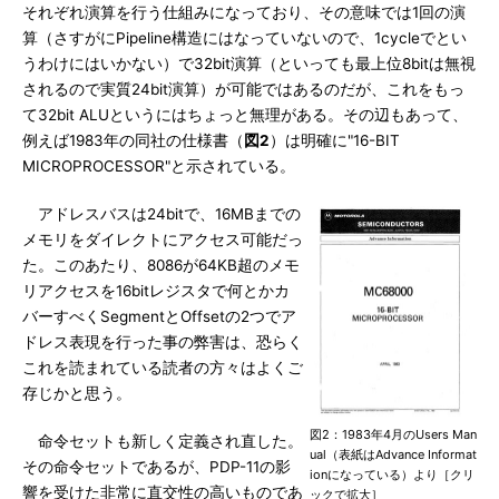
それぞれ演算を行う仕組みになっており、その意味では1回の演
算（さすがにPipeline構造にはなっていないので、1cycleでとい
うわけにはいかない）で32bit演算（といっても最上位8bitは無視
されるので実質24bit演算）が可能ではあるのだが、これをもっ
て32bit ALUというにはちょっと無理がある。その辺もあって、
例えば1983年の同社の仕様書（
図2
）は明確に"16-BIT
MICROPROCESSOR"と示されている。
アドレスバスは24bitで、16MBまでの
メモリをダイレクトにアクセス可能だっ
た。このあたり、8086が64KB超のメモ
リアクセスを16bitレジスタで何とかカ
バーすべくSegmentとOffsetの2つでア
ドレス表現を行った事の弊害は、恐らく
これを読まれている読者の方々はよくご
存じかと思う。
図2：1983年4月のUsers Man
命令セットも新しく定義され直した。
ual（表紙はAdvance Informat
その命令セットであるが、PDP-11の影
ionになっている）より［クリ
響を受けた非常に直交性の高いものであ
ックで拡大］