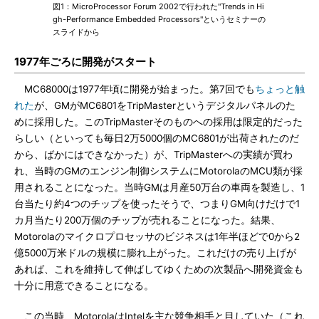
図1：MicroProcessor Forum 2002で行われた"Trends in Hi
gh-Performance Embedded Processors"というセミナーの
スライドから
1977年ごろに開発がスタート
MC68000は1977年頃に開発が始まった。第7回でも
ちょっと触
れた
が、GMがMC6801をTripMasterというデジタルパネルのた
めに採用した。このTripMasterそのものへの採用は限定的だった
らしい（といっても毎日2万5000個のMC6801が出荷されたのだ
から、ばかにはできなかった）が、TripMasterへの実績が買わ
れ、当時のGMのエンジン制御システムにMotorolaのMCU類が採
用されることになった。当時GMは月産50万台の車両を製造し、1
台当たり約4つのチップを使ったそうで、つまりGM向けだけで1
カ月当たり200万個のチップが売れることになった。結果、
Motorolaのマイクロプロセッサのビジネスは1年半ほどで0から2
億5000万米ドルの規模に膨れ上がった。これだけの売り上げが
あれば、これを維持して伸ばしてゆくための次製品へ開発資金も
十分に用意できることになる。
この当時、MotorolaはIntelを主な競争相手と目していた（これ