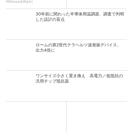
PR(Dreaw合同会社)
30年前に関わった半導体用温調器、調査で判明
した設計の盲点
ロームの第2世代テラヘルツ波発振デバイス、
出力4倍に
ワンサイズ小さく置き換え 高電力／低抵抗の
汎用チップ抵抗器