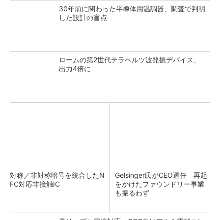
30年前に関わった半導体用温調器、調査で判明
した設計の盲点
ロームの第2世代テラヘルツ波発振デバイス、
出力4倍に
対称／非対称暗号を統合したN
Gelsinger氏がCEO退任 再起
FC対応非接触IC
をかけたファウンドリー事業
も振るわず