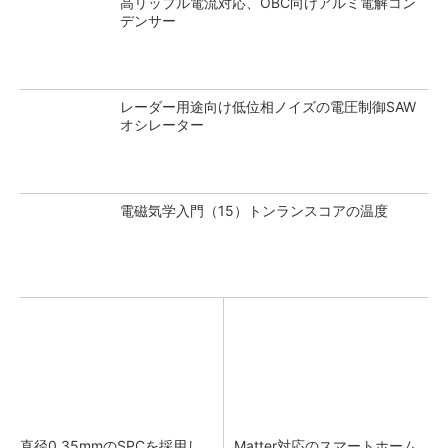
高リップル電流対応、OBC向けアルミ電解コン
デンサー
レーダー用途向け低位相ノイズの電圧制御SAW
オシレーター
電磁気学入門（15）トンランスコアの温度
直径0.35mmのSPCを採用し
Matter対応のスマートホーム