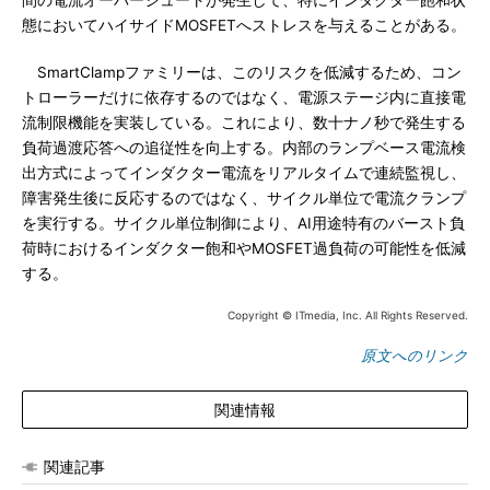
間の電流オーバーシュートが発生して、特にインダクター飽和状
態においてハイサイドMOSFETへストレスを与えることがある。
SmartClampファミリーは、このリスクを低減するため、コン
トローラーだけに依存するのではなく、電源ステージ内に直接電
流制限機能を実装している。これにより、数十ナノ秒で発生する
負荷過渡応答への追従性を向上する。内部のランプベース電流検
出方式によってインダクター電流をリアルタイムで連続監視し、
障害発生後に反応するのではなく、サイクル単位で電流クランプ
を実行する。サイクル単位制御により、AI用途特有のバースト負
荷時におけるインダクター飽和やMOSFET過負荷の可能性を低減
する。
Copyright © ITmedia, Inc. All Rights Reserved.
原文へのリンク
関連情報
関連記事