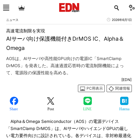
ニュース
2026年6月1日
高速電流制限を実現
AIサーバ向け保護機能付きDrMOS IC、Alpha＆
Omega
AOSは、AIサーバや高性能GPU向けの電源IC「SmartClamp
DrMOS」を発表した。高速過渡応答時の電流制限機能によっ
て、電源段の保護性能を高める。
[EDN]
PC用表示
関連情報
Share
Post
LINE
Hatena
Alpha＆Omega Semiconductor（AOS）の電源デバイス
「SmartClamp DrMOS」は、AIサーバやハイエンドGPUの厳し
い電力要件向けに設計されている。各デバイスは、非対称最適化