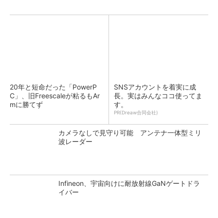
20年と短命だった「PowerP
SNSアカウントを着実に成
C」、旧Freescaleが粘るもAr
長。実はみんなココ使ってま
mに勝てず
す。
PR(Dreaw合同会社)
カメラなしで見守り可能 アンテナ一体型ミリ
波レーダー
Infineon、宇宙向けに耐放射線GaNゲートドラ
イバー