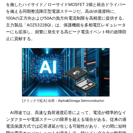
を施したハイサイド／ローサイドMOSFET 2個と統合ドライバー
を備える同期整流降圧型電源ステージだ。高di/dt過渡時に、
100Aの正方向および50Aの負方向電流制限を高精度に提供する。
主力製品「AOZ53228QI」は、保護機能を多相電圧レギュレータ
ーにも拡張し、頻繁に発生する高ピーク電流イベント時の故障防
止に貢献する。
[クリックで拡大] 出所：Alpha&Omega Semiconductor
AI用途では、高速な負荷過渡応答によって、電流が標準的なイ
ンダクターや電源ステージの限界を超える場合がある。従来の過
電流保護方式では応答遅延が生じる可能性があり、その間に短時