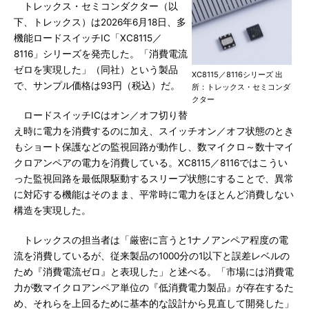
トレックス・セミコンダクター（以
下、トレックス）は2026年6月18日、多
機能ロードスイッチIC「XC8115／
8116」シリーズを発売した。「消費電流
ゼロを実現した」（同社）という製品
XC8115／8116シリーズ 出
で、サンプル価格は93円（税込）だ。
所：トレックス・セミコンダ
クター
ロードスイッチICはオン／オフ切り替
え時に電力を消費するのに加え、スイッチオン／オフ状態のとき
もショート保護などの監視回路が動作し、数マイクロ～数十マイ
クロアンペアの電力を消費している。XC8115／8116ではこうい
った監視回路を最低限駆動するスリープ状態にすることで、異常
に対応する機能はそのまま、平常時に電力をほとんど消費しない
構造を実現した。
トレックスの担当者は「厳密に言うと1ナノアンペア程度の電
流を消費しているが、従来製品の1000分の1以下と誤差レベルの
ため『消費電流ゼロ』と表現した」と述べる。「市場には消費電
力が数マイクロアンペア単位の『低消費電力製品』が存在するた
め、それらを上回るために基本的な設計から見直して開発した」