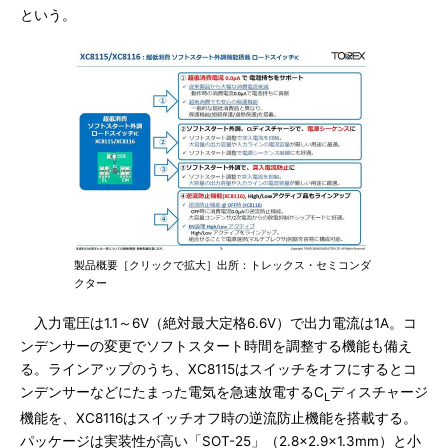
という。
製品概要［クリックで拡大］出所：トレックス・セミコンダ
クター
入力電圧は1.1～6V（絶対最大定格6.6V）で出力電流は1A。コ
ンデンサーの変更でソフトスタート時間を調整する機能も備え
る。ラインアップのうち、XC8115はスイッチをオフにするとコ
ンデンサーなどにたまった電気を急速放電するC
ディスチャージ
L
機能を、XC8116はスイッチオフ時の逆流防止機能を搭載する。
パッケージは実装性が高い「SOT-25」（2.8×2.9×1.3mm）と小