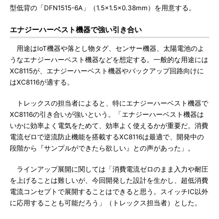
型低背の「DFN1515-6A」（1.5×1.5×0.38mm）を用意する。
エナジーハーベスト機器で強い引き合い
用途はIoT機器や落とし物タグ、センサー機器、太陽電池のよ
うなエナジーハーベスト機器などを想定する。一般的な用途には
XC8115が、エナジーハーベスト機器やバックアップ回路向けに
はXC8116が適する。
トレックスの担当者によると、特にエナジーハーベスト機器で
XC8116の引き合いが強いという。「エナジーハーベスト機器は
いかに効率よく電気をためて、効率よく使えるかが重要だ。消費
電流ゼロで逆流防止機能を搭載するXC8116は最適で、開発中の
段階から『サンプルができたら欲しい』との声があった」。
ラインアップ展開に関しては「消費電流ゼロのまま入力や耐圧
を上げることは難しいが、今回開発した設計を生かし、超低消費
電流コンセプトで展開することはできると思う。スイッチIC以外
に応用することも可能だろう」（トレックス担当者）とした。