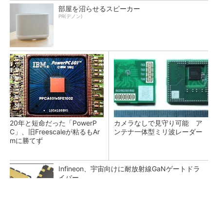
部屋を沼らせるスピーカー
PR(デノン)
20年と短命だった「PowerP
カメラなしで見守り可能 ア
C」、旧Freescaleが粘るもAr
ンテナ一体型ミリ波レーダー
mに勝てず
Infineon、宇宙向けに耐放射線GaNゲートドラ
イバー