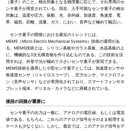
（素子）のこと。検出対象となる物理量に応じて、それ専用のセ
ンサ素子が用意されている。現在、入手可能なセンサ素子の検出
対象は、温度や圧力、振動、光、赤外線、加速度、角速度、電
界、磁気、距離、流量、ガス、におい、音声など極めて幅広い。
センサ素子の開発における最近のトレンドには、
MEMS（Micro Electro Mechanical Systems）技術の適用があ
る。MEMS技術とは、シリコン基板やガラス基板、水晶基板の上
に、機械的な3次元構造物を作り込むものである。この技術を活
用すれば、外形寸法が極めて小さいセンサ素子が実現できる。
MEMS技術を適用した小型センサ素子としては、加速度センサや
角速度センサ（ジャイロスコープ）、圧力センサ、マイクロフォ
ン（音声センサ）などが実用化されており、スマートフォンやタ
ブレット端末、デジタル・カメラなどに搭載されている。
後段の回路が重要に
センサ素子の出力は一般に、アナログの電圧値、もしくは電流
値である。もちろん、これらのアナログ信号をそのまま処理する
ケースも少なくない。しかし、最近では、このアナログ信号をデ