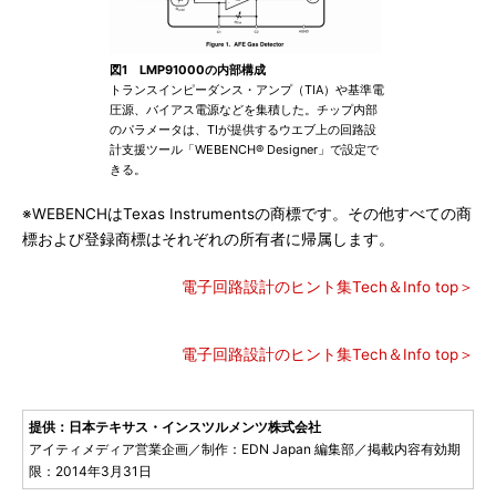
図1 LMP91000の内部構成
トランスインピーダンス・アンプ（TIA）や基準電
圧源、バイアス電源などを集積した。チップ内部
のパラメータは、TIが提供するウエブ上の回路設
計支援ツール「WEBENCH® Designer」で設定で
きる。
※WEBENCHはTexas Instrumentsの商標です。その他すべての商
標および登録商標はそれぞれの所有者に帰属します。
電子回路設計のヒント集Tech＆Info top＞
電子回路設計のヒント集Tech＆Info top＞
提供：日本テキサス・インスツルメンツ株式会社
アイティメディア営業企画／制作：EDN Japan 編集部／掲載内容有効期
限：2014年3月31日