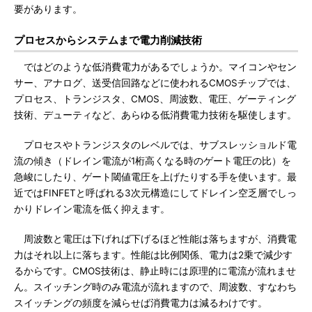
要があります。
プロセスからシステムまで電力削減技術
ではどのような低消費電力があるでしょうか。マイコンやセン
サー、アナログ、送受信回路などに使われるCMOSチップでは、
プロセス、トランジスタ、CMOS、周波数、電圧、ゲーティング
技術、デューティなど、あらゆる低消費電力技術を駆使します。
プロセスやトランジスタのレベルでは、サブスレッショルド電
流の傾き（ドレイン電流が1桁高くなる時のゲート電圧の比）を
急峻にしたり、ゲート閾値電圧を上げたりする手を使います。最
近ではFINFETと呼ばれる3次元構造にしてドレイン空乏層でしっ
かりドレイン電流を低く抑えます。
周波数と電圧は下げれば下げるほど性能は落ちますが、消費電
力はそれ以上に落ちます。性能は比例関係、電力は2乗で減少す
るからです。CMOS技術は、静止時には原理的に電流が流れませ
ん。スイッチング時のみ電流が流れますので、周波数、すなわち
スイッチングの頻度を減らせば消費電力は減るわけです。