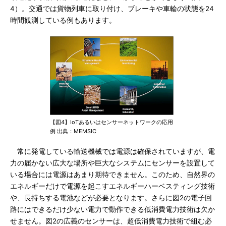
4）。交通では貨物列車に取り付け、ブレーキや車輪の状態を24
時間観測している例もあります。
【図4】IoTあるいはセンサーネットワークの応用
例 出典：MEMSIC
常に発電している輸送機械では電源は確保されていますが、電
力の届かない広大な場所や巨大なシステムにセンサーを設置して
いる場合には電源はあまり期待できません。このため、自然界の
エネルギーだけで電源を起こすエネルギーハーベスティング技術
や、長持ちする電池などが必要となります。さらに図2の電子回
路にはできるだけ少ない電力で動作できる低消費電力技術は欠か
せません。図2の広義のセンサーは、超低消費電力技術で組む必