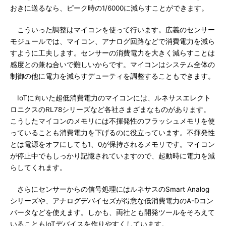
おきに送るなら、ピーク時の1/6000に減らすことができます。
こういった調整はマイコンを使って行います。広義のセンサー
モジュールでは、マイコン、アナログ回路などで消費電力を減ら
すように工夫します。センサーの消費電力を大きく減らすことは
感度との兼ね合いで難しいからです。マイコンはシステム全体の
制御の他に電力を減らすデューティを調整することもできます。
IoTに向いた超低消費電力のマイコンには、ルネサスエレクト
ロニクスのRL78シリーズなど各社さまざまなものがあります。
こうしたマイコンのメモリには不揮発性のフラッシュメモリを使
っていることも消費電力を下げるのに役立っています。不揮発性
とは電源をオフにしても1、0が保持されるメモリです。マイコン
が停止中でもしっかり記憶されていますので、起動時に電力を減
らしてくれます。
さらにセンサーからの信号処理にはルネサスのSmart Analog
シリーズや、アナログデバイセズが得意な低消費電力のA-Dコン
バータなどを使えます。しかも、両社とも開発ツールをそろえて
いることもIoTデバイスを作りやすくしています。