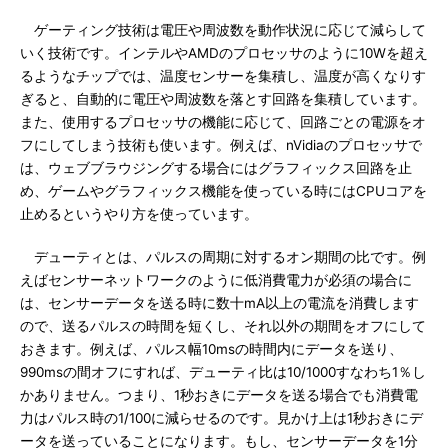
ゲーティング技術は電圧や周波数を動作状況に応じて減らして
いく技術です。インテルやAMDのプロセッサのように10Wを超え
るようなチップでは、温度センサーを集積し、温度が高くなりす
ぎると、自動的に電圧や周波数を落とす回路を集積しています。
また、使用するプロセッサの機能に応じて、回路ごとの電源をオ
フにしてしまう技術も使います。例えば、nVidiaのプロセッサで
は、ウェブブラウジングする場合にはグラフィックス回路を止
め、ゲームやグラフィックス機能を使っている時にはCPUコアを
止めるというやり方を使っています。
デューティとは、パルスの周期に対するオン期間の比です。例
えばセンサーネットワークのように低消費電力が必須の場合に
は、センサーデータを送る時に数十mA以上の電流を消費します
ので、送るパルスの時間を短くし、それ以外の期間をオフにして
おきます。例えば、パルス幅10msの時間内にデータを送り、
990msの間オフにすれば、デューティ比は10/1000すなわち1％し
かありません。つまり、1秒おきにデータを送る場合でも消費電
力はパルス時の1/100に減らせるのです。見かけ上は1秒おきにデ
ータを送っていることになります。もし、センサーデータを1分