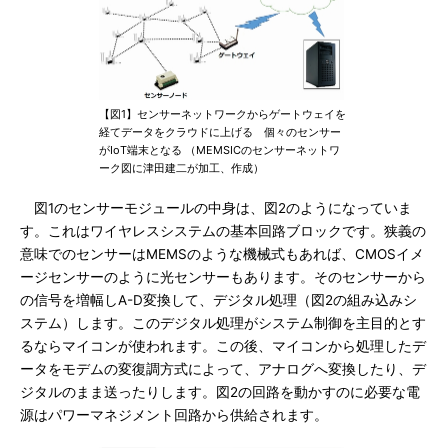
【図1】センサーネットワークからゲートウェイを
経てデータをクラウドに上げる 個々のセンサー
がIoT端末となる （MEMSICのセンサーネットワ
ーク図に津田建二が加工、作成）
図1のセンサーモジュールの中身は、図2のようになっていま
す。これはワイヤレスシステムの基本回路ブロックです。狭義の
意味でのセンサーはMEMSのような機械式もあれば、CMOSイメ
ージセンサーのように光センサーもあります。そのセンサーから
の信号を増幅しA-D変換して、デジタル処理（図2の組み込みシ
ステム）します。このデジタル処理がシステム制御を主目的とす
るならマイコンが使われます。この後、マイコンから処理したデ
ータをモデムの変復調方式によって、アナログへ変換したり、デ
ジタルのまま送ったりします。図2の回路を動かすのに必要な電
源はパワーマネジメント回路から供給されます。