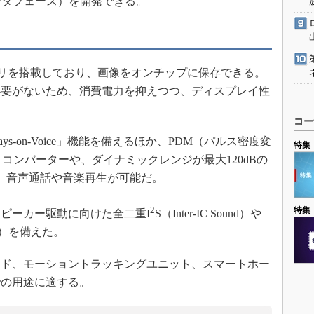
ンタフェース）を開発できる。
モリを搭載しており、画像をオンチップに保存できる。
必要がないため、消費電力を抑えつつ、ディスプレイ性
コー
-on-Voice」機能を備えるほか、PDM（パルス密度変
特集
コンバーターや、ダイナミックレンジが最大120dBの
。音声通話や音楽再生が可能だ。
2
特集
ピーカー駆動に向けた全二重I
S（Inter-IC Sound）や
換）を備えた。
ド、モーショントラッキングユニット、スマートホー
での用途に適する。