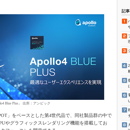
駆動入門講
記事
活用設計」
G
価試験はど
Thread
Z-Wave
4 Blue Plus」 出所：アンビック
OT」をベースとした第4世代品で、同社製品群の中で
PUやグラフィックスレンダリング機能を搭載してお