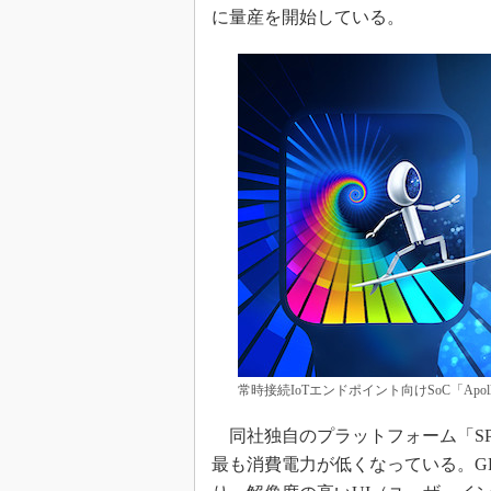
に量産を開始している。
めざせ高効率！ モーター
座
Bluetooth mesh入門
「SPICEの仕組みとその
最新記事一覧
計測器メーカーから見た5
USB Type-Cの登場で評
う変わる？
IoT時代の無線規格を知る【
編】
IoT時代の無線規格を知る【
編】
常時接続IoTエンドポイント向けSoC「Apollo
同社独自のプラットフォーム「SP
最も消費電力が低くなっている。G