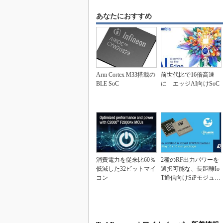
あなたにおすすめ
Arm Cortex M33搭載の
前世代比で16倍高速
BLE SoC
に エッジAI向けSoC
消費電力を従来比60％
2種のRF出力パワーを
低減した32ビットマイ
選択可能な、長距離Io
コン
T通信向けSiPモジュー
ル