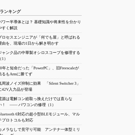
ランキング
パワー半導体とは？ 基礎知識や将来性を分かり
やすく解説
プロセスエンジニアが「何でも屋」と呼ばれる
理由を、現場の1日から解き明かす
ジャンク品の中華製オシロスコープを修理する
（1）
20年と短命だった「PowerPC」、旧Freescaleが
粘るもArmに勝てず
低周波ノイズ抑制に効果 「Silent Switcher 3」
に42V入力品が登場
電源は電解コン総取っ換えだけでは直らな
い！ ―― パワコンの修理（1）
Bluetooth 6対応の超小型BLEモジュール、マル
チプロトコルも対応
カメラなしで見守り可能 アンテナ一体型ミリ