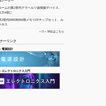
波レーダー
ロームの第2世代テラヘルツ波発振デバイス、
出力4倍に
第3世代MRDIMM用メモリI/Fチップセット、ル
ネサス
»
11～30位はこちら
ナーリンク
：電源設計
：エレクトロニクス入門