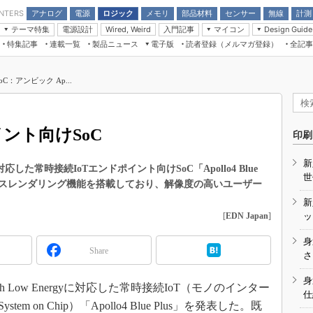
アナログ
電源
ロジック
メモリ
部品材料
センサー
無線
計測
ENTERS
テーマ特集
電源設計
入門記事
マイコン
Wired, Weird
Design Guide
アナログ機能回路
受動部品
特集記事
連載一覧
製品ニュース
電子版
読者登録（メルマガ登録）
全記事
計測機器
Microchip情報
モーター入門
マイコン講座
CEATEC
パワー関連と電源
機構部品
場から
EDN Japan×EE Times Japan統合電
EdgeTech＋
タイミングデバイス
オンデマンドセミナー
Q&Aで学ぶマイコン講座
子版
ディスプレイとドラ
：アンビック Ap...
録
TECHNO-FRONTIER
マイコン入門!! 必携用語集
電子ブックレット
計測とテスト
“徹底”活
組込み/エッジコンピューティング展
信号源とパルス信号
ント向けSoC
人とくるま展
印刷
/DCコン
Wired, Weird
AUTOMOTIVE WORLD
新
講座
yに対応した常時接続IoTエンドポイント向けSoC「Apollo4 Blue
世
ックスレンダリング機能を搭載しており、解像度の高いユーザー
新
[
EDN Japan
]
ッ
身
Share
座
さ
基礎知識
身
th Low Energyに対応した常時接続IoT（モノのインター
仕
DCとノイ
 on Chip）「Apollo4 Blue Plus」を発表した。既