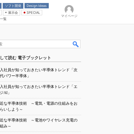
ソフト開発
Design Ideas
展示会
SPECIAL
マイページ
一覧
「電源技術」
イバ
して読む 電子ブックレット
入社員が知っておきたい半導体トレンド「次
代パワー半導体」
入社員が知っておきたい半導体トレンド「エ
ジAI」
近な半導体技術 ～電気・電源の仕組みをお
らいしよう～
近な半導体技術 ～電池やワイヤレス充電の
組み～