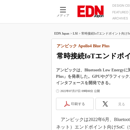
DESIGN C
FEATURED
モーター
LSI
メディア
ARCHIVES
電源設計
マイコン
プロセスエンジニアの現
カーボンニュートラルへの挑戦
FPGA
EDN Japan
>
LSI
>
常時接続IoTエンドポイント向けSoC
マイクロプロセッサ懐古
IoT×製造業
中堅技術者に贈る電子部品
アンビック Apollo4 Blue Plus
つながるクルマ
用講座
常時接続IoTエンドポイ
エレクトロニクス入門
たった2つの式で始めるDC
バーターの設計
5G（EE Times Japan）
DC-DCコンバーター活用
アンビックは、Bluetooth Low Energ
医療エレ（EE Times Japan）
Plus」を発表した。GPUやグラフィ
Wired, Weird
製品解剖（EE Times Japan）
インタフェースを開発できる。
マイコン講座
2022年07月27日 09時00分 公開
Q&Aで学ぶマイコン講座
印刷する
見る
高速シリアル伝送技術講
記録計／データロガーの
アンビックは2022年6月、Bluetoo
アナログ設計のきほん／A
ネット）エンドポイント向けSoC（System
ズ編