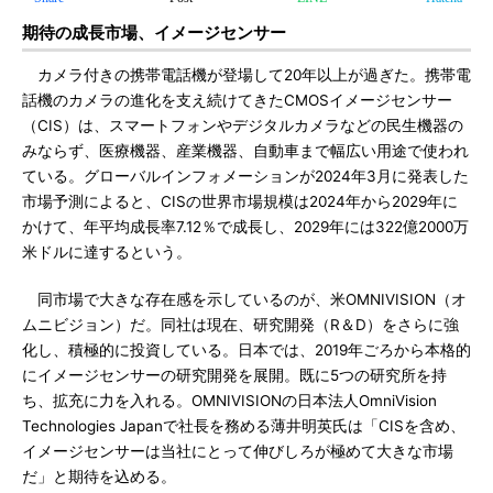
期待の成長市場、イメージセンサー
カメラ付きの携帯電話機が登場して20年以上が過ぎた。携帯電
話機のカメラの進化を支え続けてきたCMOSイメージセンサー
（CIS）は、スマートフォンやデジタルカメラなどの民生機器の
みならず、医療機器、産業機器、自動車まで幅広い用途で使われ
ている。グローバルインフォメーションが2024年3月に発表した
市場予測によると、CISの世界市場規模は2024年から2029年に
かけて、年平均成長率7.12％で成長し、2029年には322億2000万
米ドルに達するという。
同市場で大きな存在感を示しているのが、米OMNIVISION（オ
ムニビジョン）だ。同社は現在、研究開発（R＆D）をさらに強
化し、積極的に投資している。日本では、2019年ごろから本格的
にイメージセンサーの研究開発を展開。既に5つの研究所を持
ち、拡充に力を入れる。OMNIVISIONの日本法人OmniVision
Technologies Japanで社長を務める薄井明英氏は「CISを含め、
イメージセンサーは当社にとって伸びしろが極めて大きな市場
だ」と期待を込める。