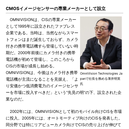
CMOSイメージセンサーの専業メーカーとして設立
OMNIVISIONは、CISの専業メーカー
として1995年に設立されたファブレス
企業である。当時は、当然ながらスマー
トフォンはまだ誕生しておらず、カメラ
付きの携帯電話機すら登場していない時
期だ。2000年前後にカメラ付きの携帯
電話機が初めて登場し、このころから
CISの市場が成長し始める。
OMNIVISIONは、今後はカメラ付き携帯
OmniVision Technologies Ja
panで社長を務める薄井明英
電話機が主流になることを見据え、「よ
氏
り安価かつ低消費電力のイメージセンサ
ーを市場に投入すべきだ」という“先見の明”の下、設立された企
業なのだ。
2002年には、OMNIVISIONとして初のモバイル向けCISを市場
に投入。2005年には、オートモーティブ向けのCISを発表した。
同分野では特にリアビューカメラ向けでCISの売り上げが伸びて