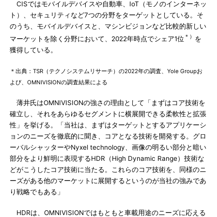
CISではモバイルデバイスや自動車、IoT（モノのインターネッ
ト）、セキュリティなど7つの分野をターゲットとしている。そ
のうち、モバイルデバイスと、マシンビジョンなど比較的新しい
＊）
マーケットを除く分野において、2022年時点でシェア1位
を
獲得している。
＊出典：TSR（テクノシステムリサーチ）の2022年の調査、Yole Groupお
よび、OMNIVISIONの調査結果による
薄井氏はOMNIVISIONの強さの理由として「まずはコア技術を
確立し、それをあらゆるセグメントに横展開できる柔軟性と拡張
性」を挙げる。「当社は、まずはターゲットとするアプリケーシ
ョンのニーズを徹底的に聞き、コアとなる技術を開発する。グロ
ーバルシャッターやNyxel technology、画像の明るい部分と暗い
部分をより鮮明に表現するHDR（High Dynamic Range）技術な
どがこうしたコア技術に当たる。これらのコア技術を、同様のニ
ーズがある他のマーケットに展開するというのが当社の強みであ
り戦略でもある」
HDRは、OMNIVISIONではもともと車載用途のニーズに応える