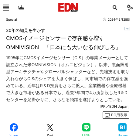
Special
2024年5月28日
30年の知見を生かす
CMOSイメージセンサーで存在感を増す
OMNIVISION 「日本にも大いなる伸びしろ」
1995年にCMOSイメージセンサー（CIS）の専業メーカーとして
設立された米OMNIVISION（オムニビジョン）。以来、裏面照射
型アーキテクチャやグローバルシャッターなど、先端技術を取り
入れながらCISのシェアを大きく伸ばし、同市場での存在感を強
めている。近年はR＆D投資をさらに拡大。産業機器や医療機器
で大きな市場がある日本でも、過去7年間で4カ所新設したR＆D
センターを足掛かりに、さらなる飛躍を遂げようとしている。
[PR／EDN Japan]
PC用表示
Share
Post
LINE
Hatena