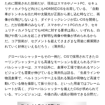
ために開発された技術だが、現在はスマホやノートPC、セキュ
リティカメラなど向けにもHDR対応CISを出荷している。「自動
車がトンネルを出た時や太陽光が正面から差し込む時などに、画
像が白飛びしないよう、ダイナミックレンジが広いCISを開発し
た。だが自動車のみならず、スマホやノートPCのカメラ、セキ
ュリティカメラなどでもHDRに対する要求は高い。いずれも、白
飛びや黒つぶれを起こさず鮮明な画像や映像が求められるから
だ。コア技術が、セグメントを超えてさまざまな用途に横展開さ
れていく好例といえるだろう」（薄井氏）
グローバルシャッターもその一例だ。CISで採用されてきたロ
ーリングシャッターよりも高速なモーションを捉えられるグロー
バルシャッターは、スマホ以外に、倉庫や工場で使われるマシン
ビジョンでも需要が伸びていると薄井氏は語る。「生産ラインや
物流倉庫で、ベルトコンベヤー上を流れる製品や荷物など高速で
動いている物を撮影して振り分ける、といった用途ではフレーム
レートが高く、グローバルシャッターを備えたCISが求められて
いる。マシンビジョンは、今後の高い成長が期待できる分野だ」