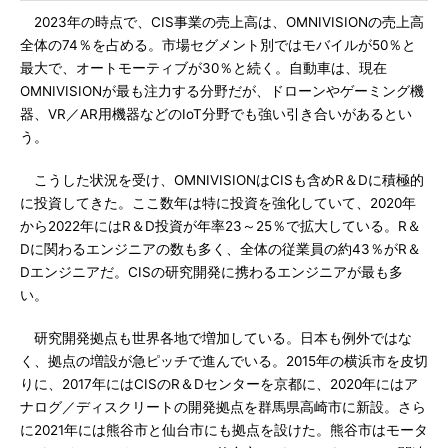
2023年の時点で、CIS事業の売上高は、OMNIVISIONの売上高
全体の74％を占める。市場セグメント別ではモバイルが50％と
最大で、オートモーティブが30％と続く。自動車は、現在
OMNIVISIONが最も注力する分野だが、ドローンやゲーミング機
器、VR／AR用機器などのIoT分野でも強い引き合いがあるとい
う。
こうした状況を受け、OMNIVISIONはCISも含めR＆Dに積極的
に投資してきた。ここ数年は特に投資を強化していて、2020年
から2022年にはR＆D投資が年率23～25％で拡大している。R＆
Dに関わるエンジニアの数も多く、全体の従業員の約43％がR＆
Dエンジニアだ。CISの研究開発に携わるエンジニアが最も多
い。
研究開発拠点も世界各地で増加している。日本も例外ではな
く、拠点の増設が急ピッチで進んでいる。2015年の横浜市を皮切
りに、2017年にはCISのR＆Dセンターを京都に、2020年にはア
ナログ／ディスクリートの開発拠点を群馬県高崎市に新設。さら
に2021年には熊谷市と仙台市にも拠点を設けた。熊谷市はモータ