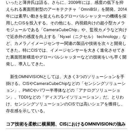
いったと薄井氏は語る。さらに、2009年には、感度の低下を抑
えられる裏面照射型のアーキテクチャ「OmniBSI」を開発。2014
年には素早い動きを捉えられるグローバルシャッターの機構を採
用したCISを投入する。その他にも、内視鏡向けの超小型カメラ
モジュールである「CameraCubeChip」や、監視カメラなど向け
で近赤外の感度を向上する「Nyxel（ニクセル） technology」な
ど、カメラ／イメージセンサー関連の製品や技術を次々と開発し
てきた。特にCISでは、イメージセンサーを大きく進化させてき
た裏面照射構造やグローバルシャッターなどの技術をいち早く開
発し、導入してきた。
新生OMNIVISIONとしては、大きく3つのソリューションを手
掛ける。CISやCameraCubeChipなどの「センシングソリューシ
ョン」、PMICやパワー半導体などの「アナログソリューショ
ン」、TDDIなどの「ディスプレイソリューション」だ。とりわ
け、センシングソリューションのCISでは高いシェアを獲得し、
存在感を示している。
コア技術を柔軟に横展開、CISにおけるOMNIVISIONの強み