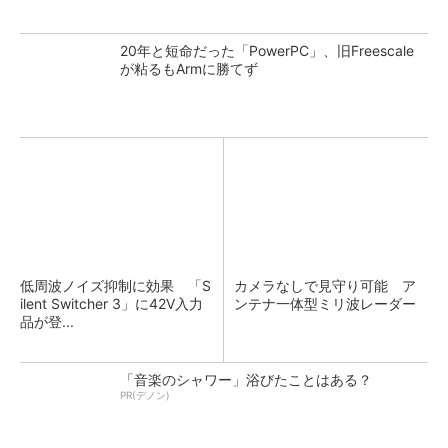
20年と短命だった「PowerPC」、旧Freescale
が粘るもArmに勝てず
低周波ノイズ抑制に効果 「S
カメラなしで見守り可能 ア
ilent Switcher 3」に42V入力
ンテナ一体型ミリ波レーダー
品が登...
「音楽のシャワー」浴びたことはある？
PR(デノン)