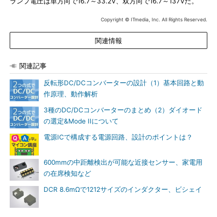
ランプ電圧は単方向で16.7～33.2V、双方向で16.7～137Vだ。
Copyright © ITmedia, Inc. All Rights Reserved.
関連情報
関連記事
反転形DC/DCコンバーターの設計（1）基本回路と動
作原理、動作解析
3種のDC/DCコンバーターのまとめ（2）ダイオード
の選定&Mode IIについて
電源ICで構成する電源回路、設計のポイントは？
600mmの中距離検出が可能な近接センサー、家電用
の在席検知など
DCR 8.6mΩで1212サイズのインダクター、ビシェイ