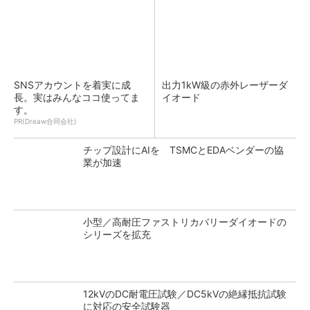
SNSアカウントを着実に成
出力1kW級の赤外レーザーダ
長。実はみんなココ使ってま
イオード
す。
PR(Dreaw合同会社)
チップ設計にAIを TSMCとEDAベンダーの協
業が加速
小型／高耐圧ファストリカバリーダイオードの
シリーズを拡充
12kVのDC耐電圧試験／DC5kVの絶縁抵抗試験
に対応の安全試験器