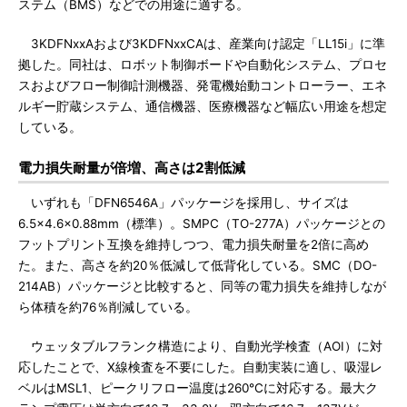
ステム（BMS）などでの用途に適する。
3KDFNxxAおよび3KDFNxxCAは、産業向け認定「LL15i」に準
拠した。同社は、ロボット制御ボードや自動化システム、プロセ
スおよびフロー制御計測機器、発電機始動コントローラー、エネ
ルギー貯蔵システム、通信機器、医療機器など幅広い用途を想定
している。
電力損失耐量が倍増、高さは2割低減
いずれも「DFN6546A」パッケージを採用し、サイズは
6.5×4.6×0.88mm（標準）。SMPC（TO-277A）パッケージとの
フットプリント互換を維持しつつ、電力損失耐量を2倍に高め
た。また、高さを約20％低減して低背化している。SMC（DO-
214AB）パッケージと比較すると、同等の電力損失を維持しなが
ら体積を約76％削減している。
ウェッタブルフランク構造により、自動光学検査（AOI）に対
応したことで、X線検査を不要にした。自動実装に適し、吸湿レ
ベルはMSL1、ピークリフロー温度は260℃に対応する。最大ク