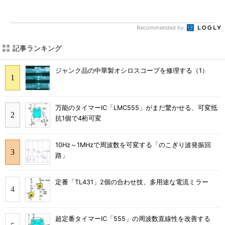
Recommended by
記事ランキング
ジャンク品の中華製オシロスコープを修理する（1）
万能のタイマーIC「LMC555」がまだ驚かせる、可変抵
抗1個で4桁可変
10Hz～1MHzで周波数を可変する「のこぎり波発振回
路」
定番「TL431」2個の合わせ技、多用途な電流ミラー
超定番タイマーIC「555」の周波数直線性を改善する