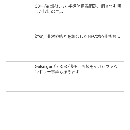
30年前に関わった半導体用温調器、調査で判明
した設計の盲点
対称／非対称暗号を統合したNFC対応非接触IC
Gelsinger氏がCEO退任 再起をかけたファウ
ンドリー事業も振るわず