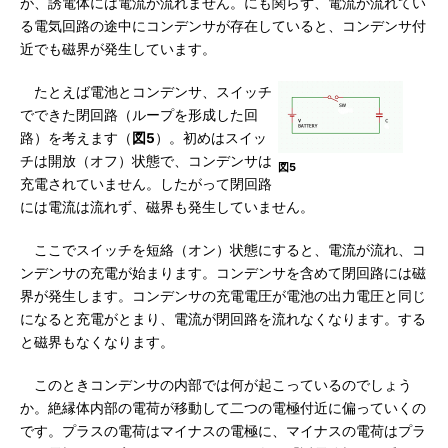
が、誘電体には電流が流れません。にも関らず、電流が流れてい
る電気回路の途中にコンデンサが存在していると、コンデンサ付
近でも磁界が発生しています。
たとえば電池とコンデンサ、スイッチ
でできた閉回路（ループを形成した回
路）を考えます（
図5
）。初めはスイッ
チは開放（オフ）状態で、コンデンサは
図5
充電されていません。したがって閉回路
には電流は流れず、磁界も発生していません。
ここでスイッチを短絡（オン）状態にすると、電流が流れ、コ
ンデンサの充電が始まります。コンデンサを含めて閉回路には磁
界が発生します。コンデンサの充電電圧が電池の出力電圧と同じ
になると充電がとまり、電流が閉回路を流れなくなります。する
と磁界もなくなります。
このときコンデンサの内部では何が起こっているのでしょう
か。絶縁体内部の電荷が移動して二つの電極付近に偏っていくの
です。プラスの電荷はマイナスの電極に、マイナスの電荷はプラ