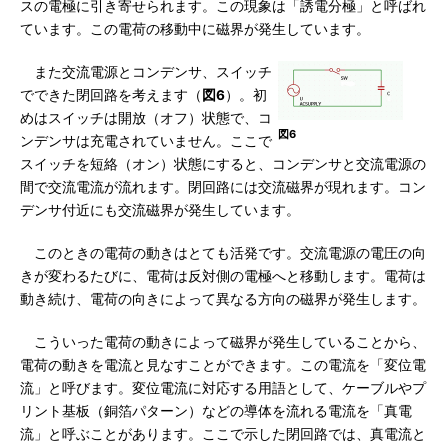
スの電極に引き寄せられます。この現象は「誘電分極」と呼ばれ
ています。この電荷の移動中に磁界が発生しています。
また交流電源とコンデンサ、スイッチ
でできた閉回路を考えます（
図6
）。初
めはスイッチは開放（オフ）状態で、コ
図6
ンデンサは充電されていません。ここで
スイッチを短絡（オン）状態にすると、コンデンサと交流電源の
間で交流電流が流れます。閉回路には交流磁界が現れます。コン
デンサ付近にも交流磁界が発生しています。
このときの電荷の動きはとても活発です。交流電源の電圧の向
きが変わるたびに、電荷は反対側の電極へと移動します。電荷は
動き続け、電荷の向きによって異なる方向の磁界が発生します。
こういった電荷の動きによって磁界が発生していることから、
電荷の動きを電流と見なすことができます。この電流を「変位電
流」と呼びます。変位電流に対応する用語として、ケーブルやプ
リント基板（銅箔パターン）などの導体を流れる電流を「真電
流」と呼ぶことがあります。ここで示した閉回路では、真電流と