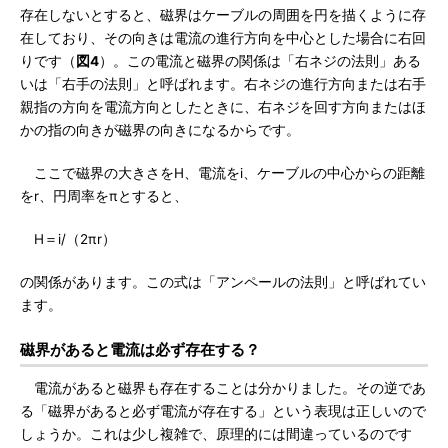
存在しないとすると、磁界はケーブルの周囲を円を描くように存
在しており、その向きは電流の進行方向を中心とした場合に右回
りです（
図4
）。この電流と磁界の関係は「右ネジの法則」ある
いは「右手の法則」と呼ばれます。右ネジの進行方向または右手
親指の方向を電流方向としたときに、右ネジを回す方向またはほ
かの指の向きが磁界の向きになるからです。
ここで磁界の大きさをH、電流をi、ケーブルの中心からの距離
をr、円周率をπとすると、
H＝i/（2πr）
の関係があります。この式は「アンペールの法則」と呼ばれてい
ます。
磁界があると電流は必ず存在する？
電流があると磁界も存在することは分かりました。その逆であ
る「磁界があると必ず電流が存在する」という表現は正しいので
しょうか。これは少し複雑で、原理的には間違っているのです