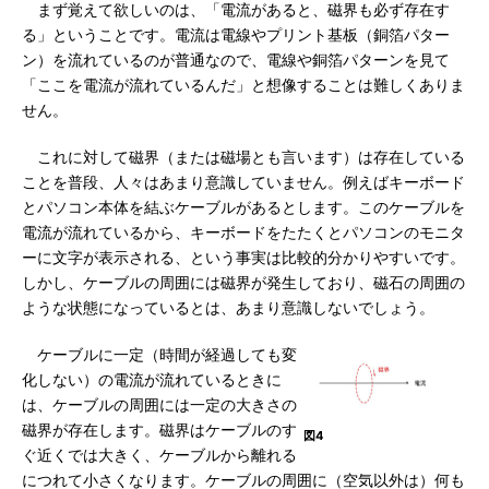
まず覚えて欲しいのは、「電流があると、磁界も必ず存在す
る」ということです。電流は電線やプリント基板（銅箔パター
ン）を流れているのが普通なので、電線や銅箔パターンを見て
「ここを電流が流れているんだ」と想像することは難しくありま
せん。
これに対して磁界（または磁場とも言います）は存在している
ことを普段、人々はあまり意識していません。例えばキーボード
とパソコン本体を結ぶケーブルがあるとします。このケーブルを
電流が流れているから、キーボードをたたくとパソコンのモニタ
ーに文字が表示される、という事実は比較的分かりやすいです。
しかし、ケーブルの周囲には磁界が発生しており、磁石の周囲の
ような状態になっているとは、あまり意識しないでしょう。
ケーブルに一定（時間が経過しても変
化しない）の電流が流れているときに
は、ケーブルの周囲には一定の大きさの
磁界が存在します。磁界はケーブルのす
図4
ぐ近くでは大きく、ケーブルから離れる
につれて小さくなります。ケーブルの周囲に（空気以外は）何も