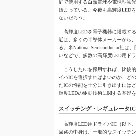
庭で使用する白熱電球や電球型蛍光
始まっている。今後も高輝度LED
ないだろう。
高輝度LEDを電子機器に搭載す
近は、多くの半導体メーカーから、
る。米National Semicond
いなどで、多数の高輝度LED用ドラ
こうしたICを採用すれば、比較
イバICを選択すればよいのか、ど
たICの性能を十分に引き出すには
輝度LEDの駆動技術に関する基礎
スイッチング・レギュレータI
高輝度LED用ドライバIC（以下、
回路の中身は、一般的なスイッチン