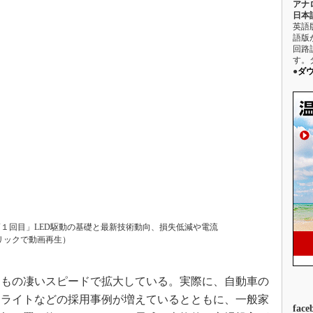
アナ
日本語
駆動入門講
英語
語版
回路
す。
活用設計」
●
ダ
G
価試験はど
Thread
Z-Wave
第１回目」LED駆動の基礎と最新技術動向、損失低減や電流
リックで動画再生）
、もの凄いスピードで拡大している。実際に、自動車の
クライトなどの採用事例が増えているとともに、一般家
face