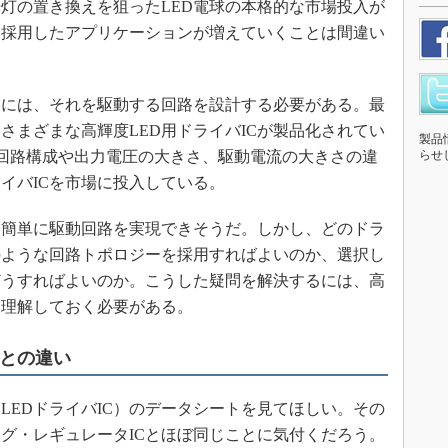
灯の置き換えを狙ったLED電球の本格的な市場投入が
を採用したアプリケーションが増えていくことは間違い
るには、それを駆動する回路を設計する必要がある。最
さまざまな高輝度LED用ドライバICが製品化されてい
製品
uctor社は、回路構成や出力電圧の大きさ、駆動電流の大きさの違
らせ
イバICを市場に投入している。
的簡単に駆動回路を実現できそうだ。しかし、どのドラ
のような回路トポロジーを採用すればよいのか、選択し
どうすればよいのか。こうした疑問を解決するには、高
を理解しておく必要がある。
Cとの違い
LEDドライバIC）のデータシートを見てほしい。その
グ・レギュレータICとほぼ同じことに気付くだろう。