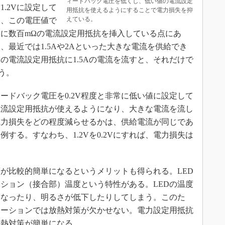
ィードバック電圧を低くし、低い値の電流設定
1.2Vに設定して
用抵抗を使えるようにすることで電力損失を抑
えている。
は、この電圧値で
列に数百mΩの電流設定用抵抗を挿入している点にあ
、最近では1.5Aや2Aといった大きな電流を供給でき
Ωの電流設定用抵抗に1.5Aの電流を流すと、それだけで
う。
ードバック電圧を0.2V程度と非常に低い値に設定して
電流設定用抵抗が使えるようになり、大きな電流を流し
電力損失をどの程度減らせるかは、供給電流が同じであ
する。すなわち、1.2Vを0.2Vにすれば、電力損失は
が比較的簡単になるというメリットも得られる。LED
ション（接合部）温度という特性がある。LEDの温度
くなったり、明るさが低下したりしてしまう。このた
ケーションでは放熱対策が欠かせない。電力設定用抵抗
放熱対策が簡単になる。