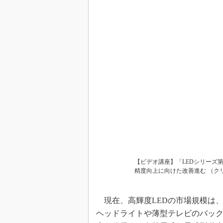
めざせ高効率！ モーター
座
Bluetooth mesh入門
「SPICEの仕組みとその
最新記事一覧
計測器メーカーから見た5
USB Type-Cの登場で評
う変わる？
IoT時代の無線規格を知る【
編】
IoT時代の無線規格を知る【
編】
【ビデオ講座】「LEDシリーズ
精度向上に向けた改善進む （ク
現在、高輝度LEDの市場規模は
ヘッドライトや薄型テレビのバッ