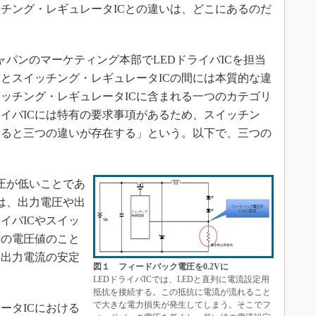
ッチング・レギュレータICとの違いは、どこにあるのだ
ャパンのマーケティング本部でLEDドライバICを担当
Cとスイッチング・レギュレータICの間には本質的な違
イッチング・レギュレータICに含まれる一つのカテゴリ
ライバICには特有の要求事項があるため、スイッチン
けると三つの違いが存在する」という。以下で、三つの
圧が低いことであ
は、出力電圧や出
イバICやスイッ
号の電圧値のこと
や出力電流の安定
図１ フィードバック電圧を0.2Vに
LEDドライバICでは、LEDと直列に電流設定用
抵抗を接続する。この抵抗に電流が流れること
で大きな電力損失が発生してしまう。そこでフ
ータICにおける