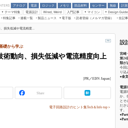
アナログ
電源
ロジック
メモリ
部品材料
センサー
無線
計測
ENTERS
テーマ特集
電源設計
入門記事
マイコン
Wired, Weird
Design Guide
アナログ機能回路
受動部品
特集記事
連載一覧
製品ニュース
電子版
読者登録（メルマガ登録）
全記事
計測機器
Microchip情報
モーター入門
マイコン講座
CEATEC
パワー関連と電源
機構部品
場から
EDN Japan×EE Times Japan統合電
EdgeTech＋
タイミングデバイス
オンデマンドセミナー
Q&Aで学ぶマイコン講座
、損失低減や電流精度...
子版
ディスプレイとドラ
録
TECHNO-FRONTIER
マイコン入門!! 必携用語集
電子ブックレット
計測とテスト
設
“徹底”活
組込み/エッジコンピューティング展
基礎から学ぶ
信号源とパルス信号
宮崎
人とくるま展
新技術動向、損失低減や電流精度向上
/DCコン
Wired, Weird
第2
類が
AUTOMOTIVE WORLD
今回
講座
り込
●
全
[
PR／EDN Japan
]
電源
電源
Share
か、
とそ
座
ださ
電子回路設計のヒント集Tech＆Info top＞
す。
基礎知識
●
Pa
●
Pa
DCとノイ