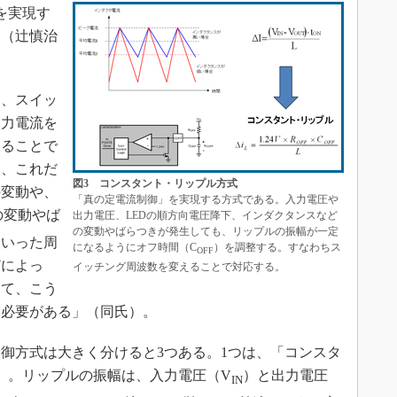
を実現す
」（辻慎治
に、スイッ
出力電流を
けることで
し、これだ
図3 コンスタント・リップル方式
の変動や、
「真の定電流制御」を実現する方式である。入力電圧や
の変動やば
出力電圧、LEDの順方向電圧降下、インダクタンスなど
の変動やばらつきが発生しても、リップルの振幅が一定
といった周
になるようにオフ時間（C
）を調整する。すなわちス
OFF
どによっ
イッチング周波数を変えることで対応する。
って、こう
る必要がある」（同氏）。
御方式は大きく分けると3つある。1つは、「コンスタ
）。リップルの振幅は、入力電圧（V
）と出力電圧
IN