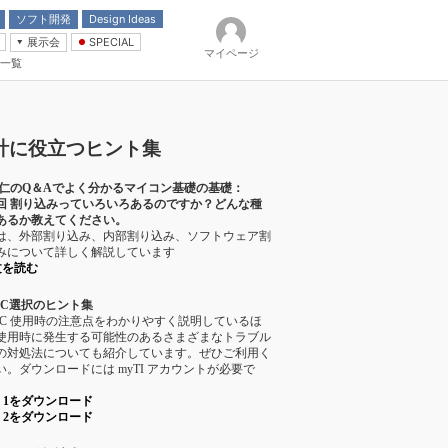
ソフト開発
Design Ideas
展示会
SPECIAL
マイページ
一覧
「電源技術」
イバ
計に役立つヒント集
 仁のQ＆Aでよく分かるマイコン基礎の基礎：
4回 割り込みっていろいろあるのですか？どんな種
あるか教えてください。
は、外部割り込み、内部割り込み、ソフトウェア割
みについて詳しく解説しています
文を読む
IC選択のヒント集
IC 使用時の注意点をわかりやすく説明しているほ
使用時に発生する可能性のあるさまざまなトラブル
の対処法についても紹介しています。ぜひご利用く
い。ダウンロードには myTI アカウントが必要で
rt 1をダウンロード
rt 2をダウンロード