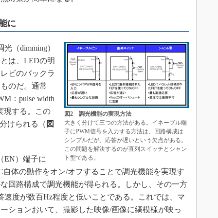
能に
（dimming）
とは、LEDの明
テレビのバックラ
いものだ。通常
ulse width
とで実現する。この
図2 調光機能の実現方法
大きく分けて三つの方法がある。イネーブル端
に分けられる（
図
子にPWM信号を入力する方法は、回路構成は
シンプルだが、応答が遅いという欠点がある。
この問題を解決するのが直列スイッチとシャン
ト型である。
（EN）端子に
IC自体の動作をオン/オフすることで調光機能を実現す
ルな回路構成で調光機能が得られる。しかし、その一方
答速度が数百Hz程度と低いことである。これでは、マ
ーションおいて、撮影した映像/画像に縞模様が映っ