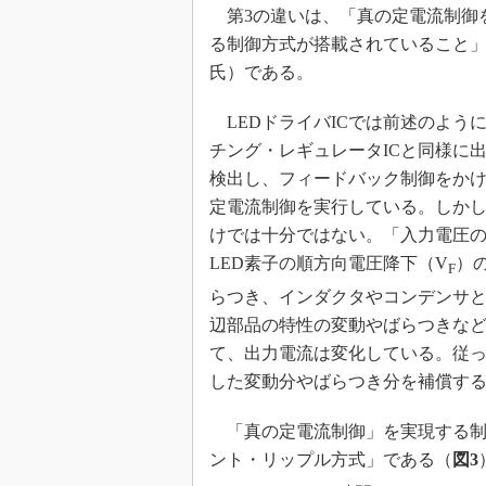
第3の違いは、「真の定電流制御
る制御方式が搭載されていること
氏）である。
LEDドライバICでは前述のよう
チング・レギュレータICと同様に
検出し、フィードバック制御をか
定電流制御を実行している。しか
けでは十分ではない。「入力電圧
LED素子の順方向電圧降下（V
）
F
らつき、インダクタやコンデンサ
辺部品の特性の変動やばらつきな
て、出力電流は変化している。従
した変動分やばらつき分を補償す
「真の定電流制御」を実現する制
ント・リップル方式」である（
図3