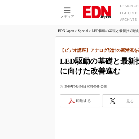
DESIGN C
FEATURED
モーター
LSI
メディア
ARCHIVES
電源設計
マイコン
プロセスエンジニアの現
カーボンニュートラルへの挑戦
EDN Japan
>
Special
>
LED駆動の基礎と最新技術動向
FPGA
マイクロプロセッサ懐古
IoT×製造業
中堅技術者に贈る電子部品
つながるクルマ
【ビデオ講座】アナログ設計の新潮流を
用講座
LED駆動の基礎と最
エレクトロニクス入門
たった2つの式で始めるDC
バーターの設計
5G（EE Times Japan）
に向けた改善進む
DC-DCコンバーター活用
医療エレ（EE Times Japan）
Wired, Weird
2010年06月01日 00時00分 公開
製品解剖（EE Times Japan）
マイコン講座
印刷する
見る
Q&Aで学ぶマイコン講座
高速シリアル伝送技術講
記録計／データロガーの
アナログ設計のきほん／A
ズ編