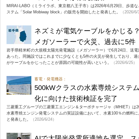
MIRAI-LABO（ミライラボ、東京都八王子市）は2026年6月29日、
ステム「Solar Mobiway block」の販売を開始したと発表した。
（2026/6
ネズミが電気ケーブルをかじる
メガソーラーで火災、過去に5件
岩手県軽米町の大規模太陽光発電施設（メガソーラー）で6月24日、送
あった。同施設ではこれまでに少なくとも5件の火災が発生しており、過
がケーブルをかじったことが原因の可能性が高いという。
（2026/6/25）
蓄電・発電機器：
500kWクラスの水素専焼システ
化に向けた技術検証を完了
三菱重工グループの三菱重工エンジン＆ターボチャージャ（MHIET）は202
水素専焼エンジン発電システムの実証設備において、水素100％の燃料
と発表した。
（2026/6/24）
AIで太陽光発電所適地を選定 