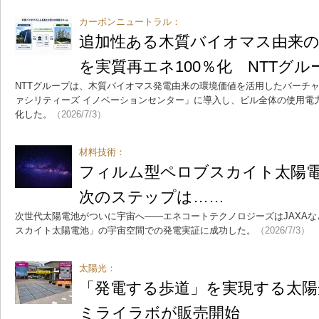
カーボンニュートラル：
追加性ある木質バイオマス由来の
を実質再エネ100％化 NTTグル
NTTグループは、木質バイオマス発電由来の環境価値を活用したバーチャル
ァシリティーズ イノベーションセンター」に導入し、ビル全体の使用電力
化した。
（2026/7/3）
材料技術：
フィルム型ペロブスカイト太陽
次のステップは……
次世代太陽電池がついに宇宙へ――エネコートテクノロジーズはJAXA
スカイト太陽電池」の宇宙空間での発電実証に成功した。
（2026/7/3）
太陽光：
「発電する歩道」を実現する太陽
ミライラボが販売開始