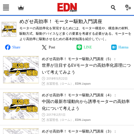
めざせ高効率！ モーター駆動入門講座
モーターの高効率化を実現するためには、モーター構造や、構造体の材料、
駆動方式、駆動デバイスなど多くの要素を考慮する必要がある。モーターを
より高効率に駆動させるための基本的知識を紹介していく。
Share
Post
LINE
Hatena
めざせ高効率！ モーター駆動入門講座（5）：
世界が注目するEVモーターの高効率化原理につ
いて考えてみよう
2018年5月22日
吉冨哲也（ローム）,
EDN Japan
めざせ高効率！ モーター駆動入門講座（4）：
中国の最新市場動向から誘導モーターの高効率
化について考えよう
2017年2月1日
吉冨哲也（ローム）,
EDN Japan
めざせ高効率！ モーター駆動入門講座（3）：