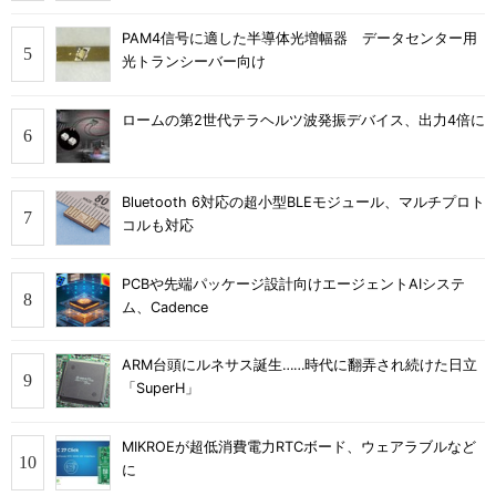
PAM4信号に適した半導体光増幅器 データセンター用
光トランシーバー向け
ロームの第2世代テラヘルツ波発振デバイス、出力4倍に
Bluetooth 6対応の超小型BLEモジュール、マルチプロト
コルも対応
PCBや先端パッケージ設計向けエージェントAIシステ
ム、Cadence
ARM台頭にルネサス誕生……時代に翻弄され続けた日立
「SuperH」
MIKROEが超低消費電力RTCボード、ウェアラブルなど
に