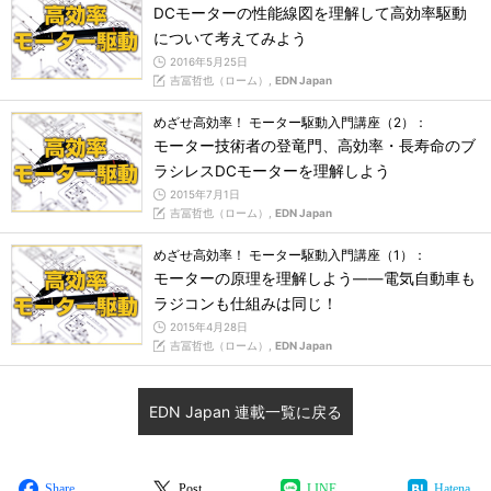
DCモーターの性能線図を理解して高効率駆動
について考えてみよう
2016年5月25日
吉冨哲也（ローム）,
EDN Japan
めざせ高効率！ モーター駆動入門講座（2）：
モーター技術者の登竜門、高効率・長寿命のブ
ラシレスDCモーターを理解しよう
2015年7月1日
吉冨哲也（ローム）,
EDN Japan
めざせ高効率！ モーター駆動入門講座（1）：
モーターの原理を理解しよう――電気自動車も
ラジコンも仕組みは同じ！
2015年4月28日
吉冨哲也（ローム）,
EDN Japan
EDN Japan 連載一覧に戻る
Share
Post
LINE
Hatena