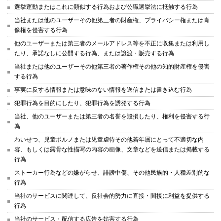
選挙運動またはこれに類似する行為および公職選挙法に抵触する行為
当社または他のユーザーその他第三者の財産権、プライバシー権または肖
像権を侵害する行為
他のユーザーまたは第三者のメールアドレス等を不正に収集または利用し
たり、承諾なしに公開する行為、または譲渡・販売する行為
当社または他のユーザーその他第三者の著作権その他の知的財産権を侵害
する行為
事実に反する情報または意味のない情報を送信または書き込む行為
犯罪行為を目的にしたり、犯罪行為を誘発する行為
当社、他のユーザーまたは第三者の名誉を毀損したり、権利を侵害する行
為
わいせつ、児童ポルノまたは児童虐待その他若年層にとって不適切な内
容、もしくは露骨な性描写の内容の画像、文章などを送信または掲載する
行為
ストーカー行為などの嫌がらせ、誹謗中傷、その他民族的・人種差別的な
行為
当社のサービスに関連して、反社会的勢力に直接・間接に利益を提供する
行為
当社のサービス・配信する広告を妨害する行為