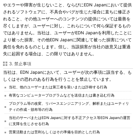
やエラーや障害が生じないこと、ならびにEDN Japanにおいて提供
されるソフトウェアに、不具合やバグが生じた場合に直ちに修正さ
れること、その他ユーザーへのコンテンツの提供については最善を
尽くしますが、ユーザーに対し、これらについて何ら保証するもの
ではありません。当社は、ユーザーがEDN Japanを利用したことに
より被った損害、その他EDN Japanに関連して被った損害について
責任を免れるものとします。但し、当該損害が当社の故意又は重過
失に起因する場合は、この限りではありません。
3. 禁止事項
当社は、EDN Japanにおいて、ユーザーが次の事項に該当する、も
しくはその恐れのある行為を行うことを禁止しています。
当社、他のユーザーまたは第三者を装いまたは詐称する行為
有害なコンピュータープログラムなどを送信または書き込む行為
プログラム等の改変、リバースエンジニアリング、解析またはユーティリ
ティの作成・頒布等の行為
当社のサーバまたはEDN Japanに対する不正アクセス等EDN Japanの運営
に支障を生じさせる行為
営業活動または営利もしくはその準備を目的とした行為