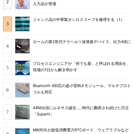
入力品が登場
ジャンク品の中華製オシロスコープを修理する（1）
ロームの第2世代テラヘルツ波発振デバイス、出力4倍に
プロセスエンジニアが「何でも屋」と呼ばれる理由を、
現場の1日から解き明かす
Bluetooth 6対応の超小型BLEモジュール、マルチプロト
コルも対応
ARM台頭にルネサス誕生……時代に翻弄され続けた日立
「SuperH」
MIKROEが超低消費電力RTCボード、ウェアラブルなど