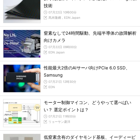
技術
07月22日 10時00分
馬本隆綱，EDN Japan
窒素なしで24時間駆動、先端半導体の故障解析
向けカメラ
07月22日 09時00分
EDN Japan
性能最大2倍のAIサーバ向けPCIe 6.0 SSD、
Samsung
07月21日 12時30分
EDN
モーター制御マイコン、どうやって選べばい
い？ 選定ポイントは？
07月21日 11時00分
リョーサン菱洋
低窒素含有のダイヤモンド基板、イーディーピ