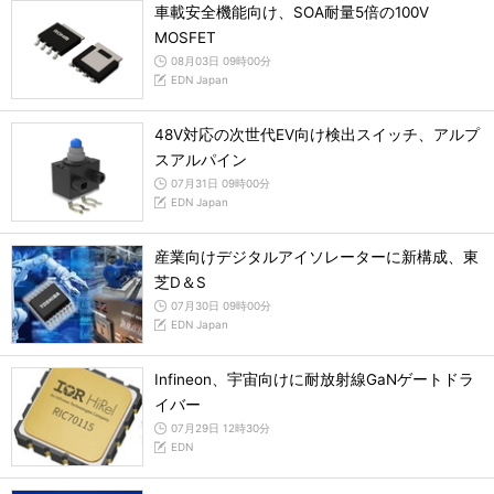
車載安全機能向け、SOA耐量5倍の100V
MOSFET
08月03日 09時00分
EDN Japan
48V対応の次世代EV向け検出スイッチ、アルプ
スアルパイン
07月31日 09時00分
EDN Japan
産業向けデジタルアイソレーターに新構成、東
芝D＆S
07月30日 09時00分
EDN Japan
Infineon、宇宙向けに耐放射線GaNゲートドラ
イバー
07月29日 12時30分
EDN