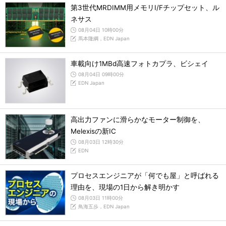
第3世代MRDIMM用メモリI/Fチップセット、ル
ネサス
08月04日 10時00分
馬本隆綱，EDN Japan
車載向け1MBd高速フォトカプラ、ビシェイ
08月04日 09時00分
EDN Japan
高出力ファンに滑らかなモーター制御を、
Melexisの新IC
08月03日 12時30分
EDN
プロセスエンジニアが「何でも屋」と呼ばれる
理由を、現場の1日から解き明かす
08月03日 11時00分
鳥海五歩，EDN Japan