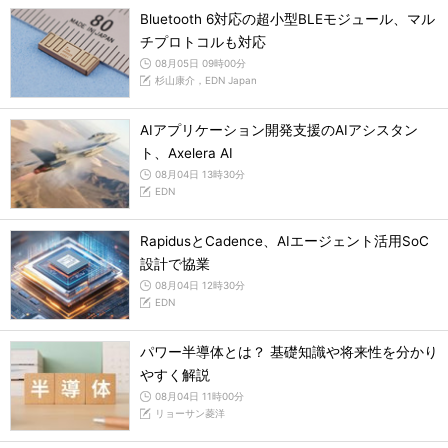
Bluetooth 6対応の超小型BLEモジュール、マル
チプロトコルも対応
08月05日 09時00分
杉山康介，EDN Japan
AIアプリケーション開発支援のAIアシスタン
ト、Axelera AI
08月04日 13時30分
EDN
RapidusとCadence、AIエージェント活用SoC
設計で協業
08月04日 12時30分
EDN
パワー半導体とは？ 基礎知識や将来性を分かり
やすく解説
08月04日 11時00分
リョーサン菱洋