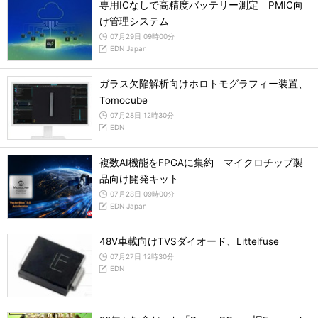
専用ICなしで高精度バッテリー測定 PMIC向
け管理システム
07月29日 09時00分
EDN Japan
ガラス欠陥解析向けホロトモグラフィー装置、
Tomocube
07月28日 12時30分
EDN
複数AI機能をFPGAに集約 マイクロチップ製
品向け開発キット
07月28日 09時00分
EDN Japan
48V車載向けTVSダイオード、Littelfuse
07月27日 12時30分
EDN