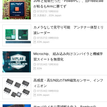
20年と短命だった「PowerPC」、旧Freescale
が粘るもArmに勝てず
07月27日 10時00分
大原雄介，EDN Japan
カメラなしで見守り可能 アンテナ一体型ミリ
波レーダー
07月27日 09時00分
EDN Japan
Microchip、 組み込み向けコンパイラと機械学
習スイートを無償化
07月24日 12時30分
EDN
高感度・高S/N比のTMR磁気センサー、インフ
ィニオン
07月24日 09時00分
EDN Japan
サーバのメモリ帯域幅を向上 Rambusの