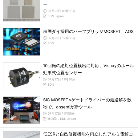
ー
07月21日 09時00分
EDN Japan
積層ダイ採用のハーフブリッジMOSFET、AOS
07月20日 12時30分
EDN
10回転の絶対位置検出に対応、Vishayのホール
効果式位置センサー
07月17日 12時30分
EDN
SiC MOSFET×ゲートドライバーの最適解を数
秒で、onsemiが新ツール
07月17日 11時00分
永山準，EDN Japan
低ESRと自己修復機能を両立したアルミ電解コ