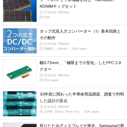
RDIMMチップセット
07月23日 12時30分
EDN
タップ式高入力コンバーター（1）基本回路と
その動作
07月23日 11時00分
加藤博二（Sifoen），EDN Japan
幅0.73mm、「極限まで小型化」したFPCコネ
クター
07月22日 19時10分
EDN Japan
30年前に関わった半導体用温調器、調査で判明
した設計の盲点
07月22日 10時00分
山平豊（Sunny Thank You），EDN Japan
折りたたみディスプレイが進化、Samsungの新