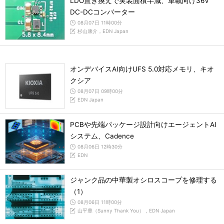
LDO置き換えで実装面積半減、車載向け36V
DC-DCコンバーター
08月07日 11時00分
杉山康介，EDN Japan
オンデバイスAI向けUFS 5.0対応メモリ、キオ
クシア
08月07日 09時00分
EDN Japan
PCBや先端パッケージ設計向けエージェントAI
システム、Cadence
08月06日 12時30分
EDN
ジャンク品の中華製オシロスコープを修理する
（1）
08月06日 11時00分
山平豊（Sunny Thank You），EDN Japan