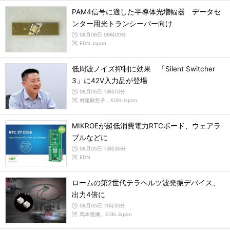
PAM4信号に適した半導体光増幅器 データセ
ンター用光トランシーバー向け
08月06日 09時00分
EDN Japan
低周波ノイズ抑制に効果 「Silent Switcher
3」に42V入力品が登場
08月05日 16時10分
村尾麻悠子，EDN Japan
MIKROEが超低消費電力RTCボード、ウェアラ
ブルなどに
08月05日 15時30分
EDN
ロームの第2世代テラヘルツ波発振デバイス、
出力4倍に
08月05日 11時30分
馬本隆綱，EDN Japan