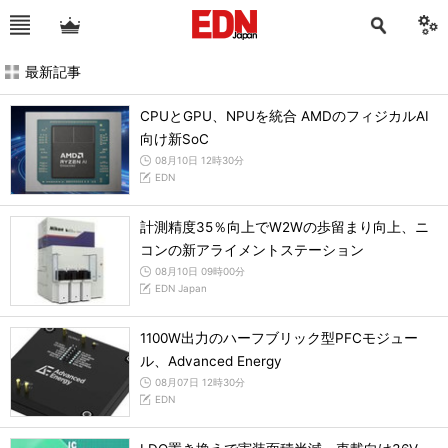
最新記事
CPUとGPU、NPUを統合 AMDのフィジカルAI
向け新SoC
08月10日 12時30分
EDN
計測精度35％向上でW2Wの歩留まり向上、ニ
コンの新アライメントステーション
08月10日 09時00分
EDN Japan
1100W出力のハーフブリック型PFCモジュー
ル、Advanced Energy
08月07日 12時30分
EDN