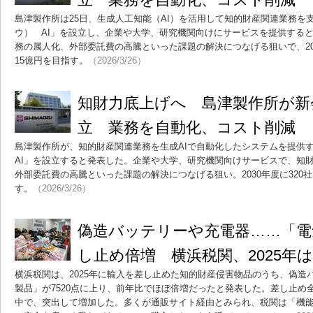
島津製作所は25日、生成人工知能（AI）を活用して知的財産関連業務を支
ウ） AI」を設立し、企業や大学、研究機関向けにサービスを提供する
務の属人化、外部委託費の高騰といった課題の解決につなげる狙いで、203
15億円を目指す。
（2026/3/26）
知財力底上げへ 島津製作所が新会社
立 業務を自動化、コスト削減
島津製作所が、知的財産関連業務を生成AIで自動化したシステムを提供する
AI」を設立すると発表した。企業や大学、研究機関向けサービスで、知
外部委託費の高騰といった課題の解決につなげる狙い。2030年度に320
す。
（2026/3/26）
偽造バッテリーや充電器……「電
し止め倍増 横浜税関、2025年は
横浜税関は、2025年に輸入を差し止めた知的財産侵害物品のうち、偽造
製品」が7520点に上り、前年比でほぼ倍増だったと発表した。差し止め全体
中で、突出して増加した。多くが通販サイト経由とみられ、税関は「機