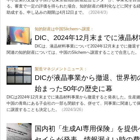
る。審査で一定の評価を得られた場合、知的財産の権利化などに関する経費
助成する。申し込みの期限は4月12日まで。
（2024/4/3）
知的財産は中国Slichemへ譲渡：
DIC、2024年12月末までに液
DICは、液晶材料事業について2024年12月末までに撤
関連の知的財産については、中国のSlichemへ譲渡することで合意した。
製造マネジメントニュース：
DICが液晶事業から撤退、世界
始まった50年の歴史に幕
DICは2024年12月末までに液晶材料事業から撤退すると発表した。生
中国の青島にある子会社の一部も閉鎖する。併せて、同事業に関連して保有す
に譲渡することも決定した。
（2024/3/26）
国内初「生成AI専用保険」を提
セイらが発表 情報漏えい時の