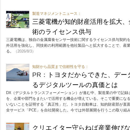
製造マネジメントニュース：
三菱電機が知的財産活用を拡大、
術のライセンス供与
三菱電機は、独自の金属腐食センサー技術に関するライセンス供与契約を
外活用を強化し、同技術の利用範囲を他社製品へと拡大することで、産
る。
（2026/8/3）
知財から品質まで信頼性を守る：
PR：
トヨタだからできた、データ
るデジタルツールの真価とは
DX（デジタルトランスフォーメーション）が進む中、製造業の中で記録
を、企業や部門をまたいで活用する機会が増えている。そこで重要にな
いないことを証明する「真正性」だ。トヨタ自動車は、知的財産部が直
全サービス「PCE」を自社開発した。今では外部展開を行うこの取り組
クリエイター守らねば産業伸び