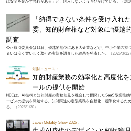
は安全を脅かす恐れがある」と、購入しないよう呼びかけている。
（202
「納得できない条件を受け入れた」
委、知的財産権など対象に“優越的
調査
公正取引委員会は11日、優越的地位にある大企業などが、中小企業の持
るいは安く買い叩く取引の実態を調査した結果を発表した。
（2026/3/12
知財ニュース：
知的財産業務の効率化と高度化を支
ールの提供を開始
NECは、AI技術と知的財産の実務知見を融合して開発したSaaS型業務
ービスの提供を開始する。知財関連の定型業務を自動化、標準化するため
る。
（2026/1/30）
Japan Mobility Show 2025：
生成AI時代のデザインと知財管理を