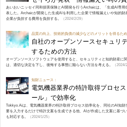
あいおいニッセイ同和損害保険とAI開発を行うArchaicは、「生成AI専
表した。Archaicが開発した生成AIを利用した企業で情報漏えいや知的
企業が負担する費用を負担する。
（2024/2/29）
品質の向上、技術的負債の減少などのメリットを得るた
自社のオープンソースセキュリ
するための方法
オープンソースソフトウェアを使用すると、セキュリティと知的財産に
は、適切な決定を下し、後悔する事態に陥らない方法を考える。
（2024/
知財ニュース：
電気機器業界の特許取得プロセス
ール」で効率化
Tokkyo.Aiは、電気機器業界の特許取得プロセス効率化を、同社のAI
要を入力するだけで特許文案を生成できる他、AIが作成した文案に基づ
も対応する。
（2024/1/25）