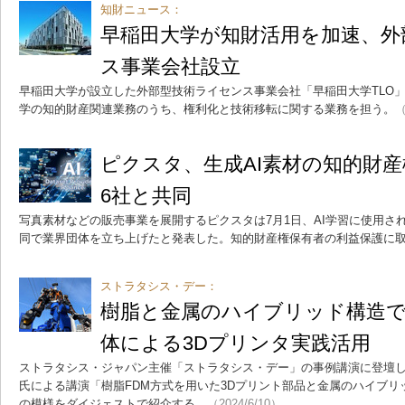
知財ニュース：
早稲田大学が知財活用を加速、外
ス事業会社設立
早稲田大学が設立した外部型技術ライセンス事業会社「早稲田大学TLO
学の知的財産関連業務のうち、権利化と技術移転に関する業務を担う。
（
ピクスタ、生成AI素材の知的財
6社と共同
写真素材などの販売事業を展開するピクスタは7月1日、AI学習に使用さ
同で業界団体を立ち上げたと発表した。知的財産権保有者の利益保護に
ストラタシス・デー：
樹脂と金属のハイブリッド構造で
体による3Dプリンタ実践活用
ストラタシス・ジャパン主催「ストラタシス・デー」の事例講演に登壇し
氏による講演「樹脂FDM方式を用いた3Dプリント部品と金属のハイブ
の模様をダイジェストで紹介する。
（2024/6/10）