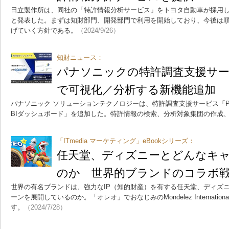
日立製作所は、同社の「特許情報分析サービス」をトヨタ自動車が採用し、
と発表した。まずは知財部門、開発部門で利用を開始しており、今後は
げていく方針である。
（2024/9/26）
知財ニュース：
パナソニックの特許調査支援サー
で可視化／分析する新機能追加
パナソニック ソリューションテクノロジーは、特許調査支援サービス「Pat
BIダッシュボード」を追加した。特許情報の検索、分析対象集団の作成
「ITmedia マーケティング」eBookシリーズ：
任天堂、ディズニーとどんなキ
のか 世界的ブランドのコラボ
世界の有名ブランドは、強力なIP（知的財産）を有する任天堂、ディズ
ーンを展開しているのか。「オレオ」でおなじみのMondelez Internat
す。
（2024/7/28）