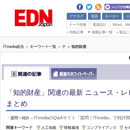
アナログ
電源
モーター
ロ
テーマ特集
電源設計
Wired，We
»
特集記事
▼
連載記事一覧
»
製品ニ
ITmedia総合
キーワード一覧
チ
知的財産
>
>
>
「知的財産」関連の最新 ニュース・レ
まとめ
・
→ITmediaのQ&Aサイト「質問！ITmedia」で
質問！特許
関連キーワード
人工知能
情報漏洩
コンプライアンス
セ