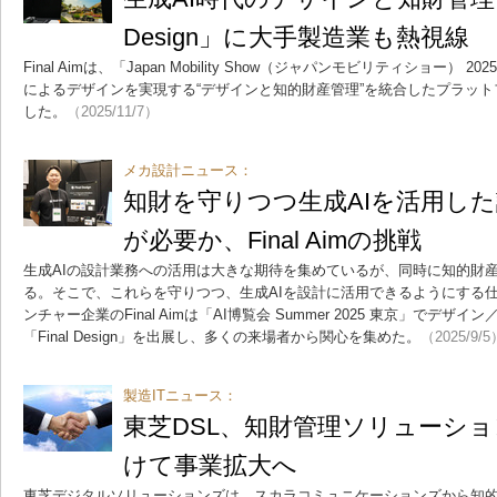
Design」に大手製造業も熱視線
Final Aimは、「Japan Mobility Show（ジャパンモビリティショー）
によるデザインを実現する“デザインと知的財産管理”を統合したプラットフォーム
した。
（2025/11/7）
メカ設計ニュース：
知財を守りつつ生成AIを活用し
が必要か、Final Aimの挑戦
生成AIの設計業務への活用は大きな期待を集めているが、同時に知的財
る。そこで、これらを守りつつ、生成AIを設計に活用できるようにする
ンチャー企業のFinal Aimは「AI博覧会 Summer 2025 東京」でデ
「Final Design」を出展し、多くの来場者から関心を集めた。
（2025/9/5
製造ITニュース：
東芝DSL、知財管理ソリューシ
けて事業拡大へ
東芝デジタルソリューションズは、スカラコミュニケーションズから知