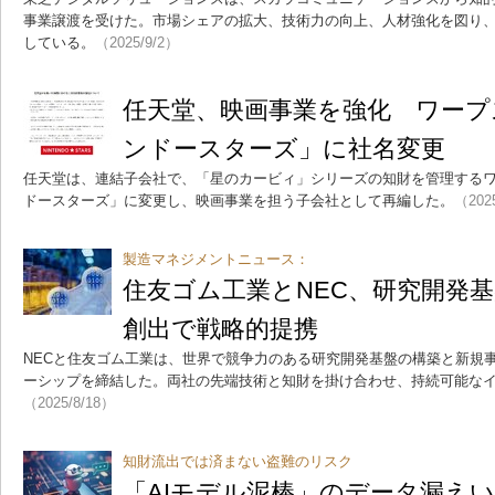
事業譲渡を受けた。市場シェアの拡大、技術力の向上、人材強化を図り
している。
（2025/9/2）
任天堂、映画事業を強化 ワープ
ンドースターズ」に社名変更
任天堂は、連結子会社で、「星のカービィ」シリーズの知財を管理する
ドースターズ」に変更し、映画事業を担う子会社として再編した。
（202
製造マネジメントニュース：
住友ゴム工業とNEC、研究開発
創出で戦略的提携
NECと住友ゴム工業は、世界で競争力のある研究開発基盤の構築と新規
ーシップを締結した。両社の先端技術と知財を掛け合わせ、持続可能な
（2025/8/18）
知財流出では済まない盗難のリスク
「AIモデル泥棒」のデータ漏えい