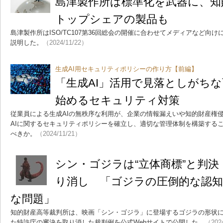
島津製作所は標準化を武器に、知
トップシェアの製品も
島津製作所はISO/TC107第36回総会の開催に合わせてメディアなど向
説明した。
（2024/11/22）
生成AI用セキュリティポリシーの作り方【前編】
「生成AI」活用で見落としがち
始めるセキュリティ対策
従業員による生成AIの無秩序な利用が、企業の情報漏えいや知的財産権
AIに関するセキュリティポリシーを確立し、適切な管理体制を構築する
べきか。
（2024/11/21）
シン・ゴジラは“立体商標”と判
り消し 「ゴジラの圧倒的な認
な問題」
知的財産高等裁判所は、映画「シン・ゴジラ」に登場するゴジラの形状
た特許庁の審決を取り消した裁判例を公式Webサイトで公開した。
（202