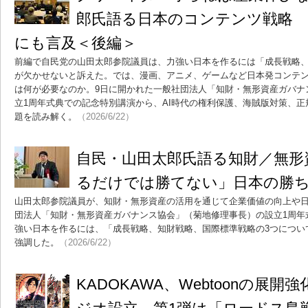
郎氏語る日本のコンテンツ戦略 
にも言及＜後編＞
前編で自民党の山田太郎参院議員は、力強い日本を作るには「成長戦略、
が欠かせないと訴えた。では、漫画、アニメ、ゲームなど日本発コンテ
は何が必要なのか。9日に開かれた一般社団法人「知財・無形資産ガバナ
立1周年式典での記念特別講演から、AI時代の権利保護、海賊版対策、
題を読み解く。
（2026/6/22）
自民・山田太郎氏語る知財／無形
るだけでは勝てない」日本の勝
山田太郎参院議員が、知財・無形資産の活用を通じて企業価値の向上や
団法人「知財・無形資産ガバナンス協会」（菊地修理事長）の設立1周年
強い日本を作るには、「成長戦略、知財戦略、国際標準戦略の3つについ
強調した。
（2026/6/22）
KADOKAWA、Webtoonの展開