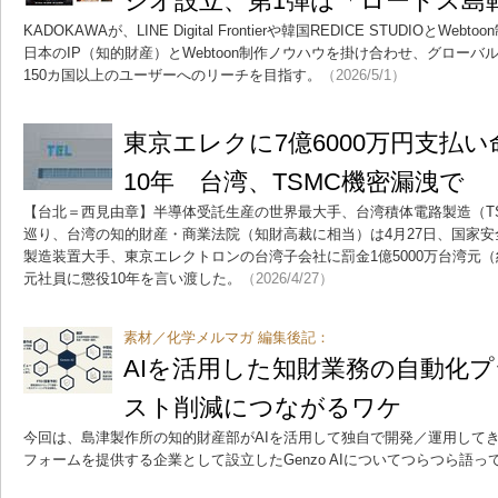
ジオ設立、第1弾は「ロードス島
KADOKAWAが、LINE Digital Frontierや韓国REDICE STUDIOと
日本のIP（知的財産）とWebtoon制作ノウハウを掛け合わせ、グロー
150カ国以上のユーザーへのリーチを目指す。
（2026/5/1）
東京エレクに7億6000万円支払
10年 台湾、TSMC機密漏洩で
【台北＝西見由章】半導体受託生産の世界最大手、台湾積体電路製造（T
巡り、台湾の知的財産・商業法院（知財高裁に相当）は4月27日、国家
製造装置大手、東京エレクトロンの台湾子会社に罰金1億5000万台湾元（約
元社員に懲役10年を言い渡した。
（2026/4/27）
素材／化学メルマガ 編集後記：
AIを活用した知財業務の自動化
スト削減につながるワケ
今回は、島津製作所の知的財産部がAIを活用して独自で開発／運用して
フォームを提供する企業として設立したGenzo AIについてつらつら語っ