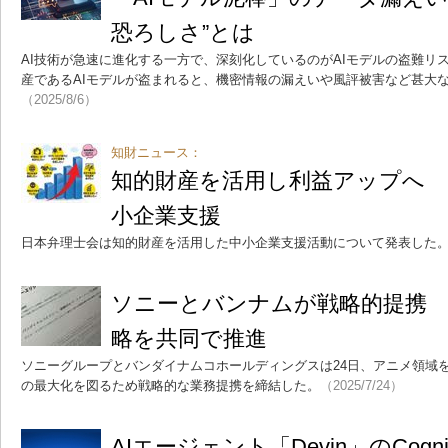
恐ろしさ”とは
AI技術が急速に進化する一方で、深刻化しているのがAIモデルの盗難リ
産であるAIモデルが盗まれると、機密情報の漏えいや風評被害など甚大
（2025/8/6）
知財ニュース：
知的財産を活用し利益アップへ 
小企業支援
日本弁理士会は知的財産を活用した中小企業支援活動について発表した
ソニーとバンナムが戦略的提携 
略を共同で推進
ソニーグループとバンダイナムコホールディングスは24日、アニメ領域を
の最大化を図るため戦略的な業務提携を締結した。
（2025/7/24）
AIエージェント「Devin」のCognit