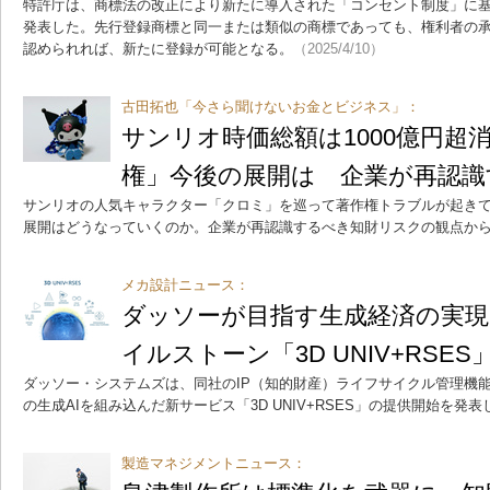
特許庁は、商標法の改正により新たに導入された「コンセント制度」に
発表した。先行登録商標と同一または類似の商標であっても、権利者の
認められれば、新たに登録が可能となる。
（2025/4/10）
古田拓也「今さら聞けないお金とビジネス」：
サンリオ時価総額は1000億円超
権」今後の展開は 企業が再認識
サンリオの人気キャラクター「クロミ」を巡って著作権トラブルが起き
展開はどうなっていくのか。企業が再認識するべき知財リスクの観点か
メカ設計ニュース：
ダッソーが目指す生成経済の実
イルストーン「3D UNIV+RSES
ダッソー・システムズは、同社のIP（知的財産）ライフサイクル管理機能「
の生成AIを組み込んだ新サービス「3D UNIV+RSES」の提供開始を発表
製造マネジメントニュース：