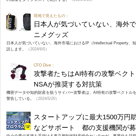
現地で見えたもの：
日本人が気づいていない、海外で
ニメグッズ
日本人が気づいていない、海外市場におけるIP（Intellectual Prope
説します。
（2024/6/5）
CFO Dive：
攻撃者たちはAI特有の攻撃ベ
NSAが推奨する対抗策
機密データや知的財産を狙うサイバー攻撃者は、AI特有の攻撃ベクトルを
警告している。
（2024/5/20）
スタートアップに最大1500万円
などサポート 都の支援機関が募
中小企業の支援を手掛ける東京都知的財産総合センターが、事業化を目