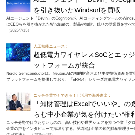
を引き抜いたWindsurfを買収
AIエージェント「Devin」のCognitionが、AIコーディングツールのWinds
にCEOらを引き抜かれたWindsurfの、製品や知財、残りの従業員をす
（2025/7/15）
人工知能ニュース：
超低電力ワイヤレスSoCとエッ
ットフォームが統合
Nordic Semiconductorは、Neuton.AIの知的財産および主要技術資産を
プラットフォームを提供しており、「nRF54」シリーズ超低電力ワイヤレ
ニッチ企業でもできる！IT活用で海外進出：
「知財管理はExcelでいいや」
らむ中小企業が気を付けたい“権利
ニッチ分野で目立たないものの、高い技術や世界シェアを持つ企業「グ
企業の声をインタビューで深堀りする。第2回は企業の知的財産管理サー
の日本法人。
（2025/5/30）