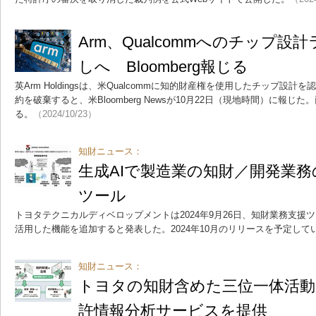
Arm、Qualcommへのチップ
しへ Bloomberg報じる
英Arm Holdingsは、米Qualcommに知的財産権を使用したチップ設
約を破棄すると、米Bloomberg Newsが10月22日（現地時間）に報
る。
（2024/10/23）
知財ニュース：
生成AIで製造業の知財／開発業
ツール
トヨタテクニカルディベロップメントは2024年9月26日、知財業務支援ツー
活用した機能を追加すると発表した。2024年10月のリリースを予定して
知財ニュース：
トヨタの知財含めた三位一体活動
許情報分析サービスを提供