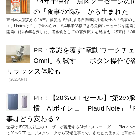
「4年半保存」魚肉ソーセージの
の「食事の悩み」から生まれた
東日本大震災から15年。被災地で活動する自衛隊員や消防士の「食事の
大手Umiosは片手で食べられ、約4年半保存できる魚肉ソーセージを開
開発には約5年を要した。備蓄食としての需要拡大を見据え、将来は「7
PR：
常識を覆す“電動”ワークチェア「
Omni」を試す――ボタン操作で
リラックス体験も
（2026/3/4）
PR：
【20％OFFセール】“第2の
慣 AIボイレコ「Plaud Note」「Pl
事はどう変わる？
世界で150万人以上のユーザーが愛用するAIボイスレコーダー「Plaud Note」
で20％OFFに。デスクワークから現場仕事まで、あなたの働き方に革命