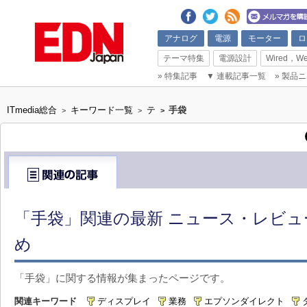
アナログ
電源
モーター
ロ
テーマ特集
電源設計
Wired，We
»
特集記事
▼
連載記事一覧
»
製品ニ
ITmedia総合
キーワード一覧
テ
手袋
>
>
>
「手袋」関連の最新 ニュース・レビュ
め
「手袋」に関する情報が集まったページです。
関連キーワード
ディスプレイ
業務
エプソンダイレクト