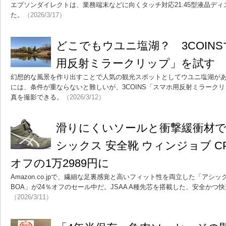
エプソンダイレクトは、業務端末などに向くタッチ対応21.45型液晶ディス
た。
（2026/3/17）
どこでもウユニ塩湖？ 3COINS
用反射ミラークリップ」を試す
幻想的な風景を作り出すことで人気の観光スポットとしてウユニ塩湖が
には、条件が重ならないと難しいが、3COINS「スマホ用反射ミラーク
真を撮影できる。
（2026/3/12）
滑りにくいソールと衝撃緩衝材
シックス 安全靴 ウィンジョブ CP2
オフの1万2989円に
Amazon.co.jpで、繊細な足裏感覚と高いフィット性を両立した「アシック
BOA」が24％オフのセール中だ。JSAA A種先芯を搭載した、安全かつ
（2026/3/11）