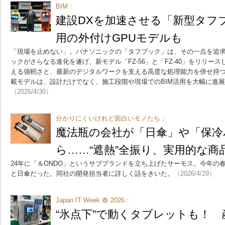
BIM：
建設DXを加速させる「新型タフブ
用の外付けGPUモデルも
「現場を止めない」。パナソニックの「タフブック」は、その一点を追求
ックがさらなる進化を遂げ、新モデル「FZ-56」と「FZ-40」をリリー
える強靭さと、最新のデジタルワークを支える高度な処理能力を併せ持つ。特
載モデルは、設計だけでなく、施工段階や現場でのBIM活用を大幅に進
（2026/4/30）
分かりにくいけれど面白いモノたち：
魔法瓶の会社が「日傘」や「保冷
ら……“遮熱”全振り、実用的な商
24年に「＆ONDO」というサブブランドを立ち上げたサーモス。今年の
と日傘だった。同社の開発担当者に詳しく話をきいた。
（2026/4/29）
Japan IT Week 春 2026：
“氷点下”で動くタブレットも！ 