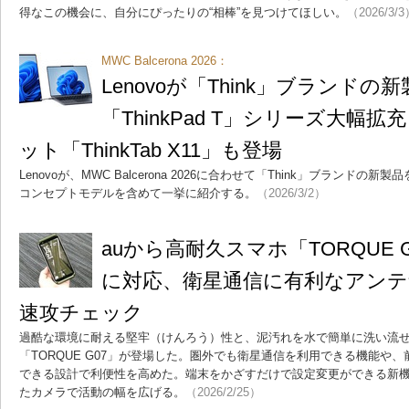
得なこの機会に、自分にぴったりの“相棒”を見つけてほしい。
（2026/3/
MWC Balcerona 2026：
Lenovoが「Think」ブランド
「ThinkPad T」シリーズ大幅拡充
ット「ThinkTab X11」も登場
Lenovoが、MWC Balcerona 2026に合わせて「Think」ブランド
コンセプトモデルを含めて一挙に紹介する。
（2026/3/2）
auから高耐久スマホ「TORQUE 
に対応、衛星通信に有利なアンテ
速攻チェック
過酷な環境に耐える堅牢（けんろう）性と、泥汚れを水で簡単に洗い流
「TORQUE G07」が登場した。圏外でも衛星通信を利用できる機能や
できる設計で利便性を高めた。端末をかざすだけで設定変更ができる新
たカメラで活動の幅を広げる。
（2026/2/25）