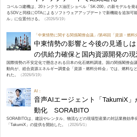
コベルコ建機は、20トンクラス油圧ショベル「SK-200」の新モデルを
るSDVと同様にOTAによるソフトウェアアップデートで新機能を追加可
ル」に位置付ける。
（2026/5/19）
「中東情勢に関する関係閣僚会議」/第46回「資源・燃料
中東情勢の影響と今後の見通しは
の供給力確保と国内資源開発の現
国際情勢の不安定化で懸念される日本の化石燃料調達。国の関係閣僚会
動向が、総合資源エネルギー調査会「資源・燃料分科会」では、燃料な
れた。
（2026/5/19）
AI：
音声AIエージェント「Takumi
動化 SORABITO
SORABITOは、建設やレンタル、物流などの現場型産業の対話業務効率
「TakumiX」の提供を開始した。
（2026/5/1）