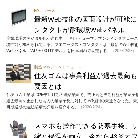
FAニュース：
最新Web技術の画面設計が可能
ンタクトが耐環境Webパネル
産業現場のデジタル化が進む中、HMI（ヒューマンマシンインタフェー
境性能が求められている。フエニックス・コンタクトは、最新のWeb技
Webパネル「WP 6000-Rモデル」を日本国内で販売する。
（2026/2/25）
製造マネジメントニュース：
住友ゴムは事業利益が過去最高も
要因とは
住友ゴム工業は2025年12月期の連結業績で、売上高と当期利益が業績
過去最高を更新したものの業績予想に対して950億円の未達となった。未達と
月期通期の連結業績の詳細を紹介する。
（2026/2/24）
スマホも操作できる防寒手袋、
縮と保温を両立 今なら43％オ