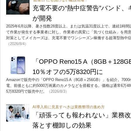
充電不要の“熱中症警告”バンド
が開発
2025年6月以降、暑さ指数28度以上、または気温31度以上で、連続1時
て作業が発生する事業者に対し、作業者の異変に「気づく仕組み」を用
対策としてメイカーズは、充電不要でワンシーズン稼働する超薄型熱中
（2026/8/4）
「OPPO Reno15 A（8GB＋128
10％オフの5万8320円に
Amazonで販売中の「OPPO Reno15 A（8GB＋256GB）」を紹介。7
電、前後ともに約5000万画素のカメラなどを搭載する。価格は通常6万48
5万8320円で販売中だ。
（2026/8/3）
AI導入前に見直すべきは業務整理の進め方
「頑張っても報われない」業務改
落とす棚卸しの効果