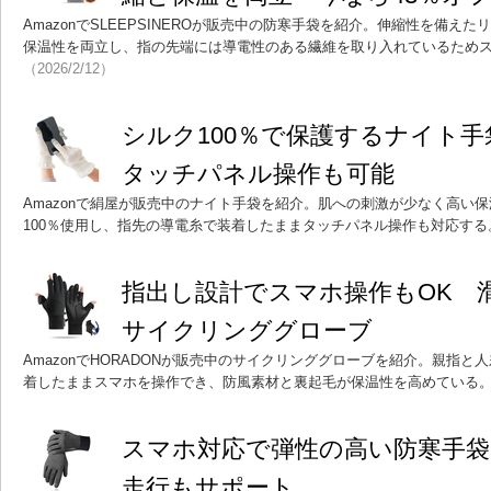
AmazonでSLEEPSINEROが販売中の防寒手袋を紹介。伸縮性を備え
保温性を両立し、指の先端には導電性のある繊維を取り入れているため
（2026/2/12）
シルク100％で保護するナイト
タッチパネル操作も可能
Amazonで絹屋が販売中のナイト手袋を紹介。肌への刺激が少なく高い
100％使用し、指先の導電糸で装着したままタッチパネル操作も対応する。
指出し設計でスマホ操作もOK 
サイクリンググローブ
AmazonでHORADONが販売中のサイクリンググローブを紹介。親指
着したままスマホを操作でき、防風素材と裏起毛が保温性を高めている。価
スマホ対応で弾性の高い防寒手袋
走行もサポート