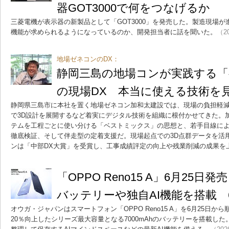
器GOT3000で何をつなげるか
三菱電機が表示器の新製品として「GOT3000」を発売した。製造現場
機能が求められるようになっているのか、開発担当者に話を聞いた。
（20
地場ゼネコンのDX：
静岡三島の地場コンが実践する
の現場DX 本当に使える技術を
静岡県三島市に本社を置く地場ゼネコン加和太建設では、現場の負担軽減
で3D設計を展開するなど着実にデジタル技術を組織に根付かせてきた。
テムを工程ごとに使い分ける「ベストミックス」の思想と、若手目線に
徹底検証、そして伴走型の定着支援だ。現場起点での3D点群データを活
ンは「中部DX大賞」を受賞し、工事成績評定の向上や残業削減の成果を
「OPPO Reno15 A」6月25日発
バッテリーや独自AI機能を搭載 6
オウガ・ジャパンはスマートフォン「OPPO Reno15 A」を6月25日
20％向上したシリーズ最大容量となる7000mAhのバッテリーを搭載し