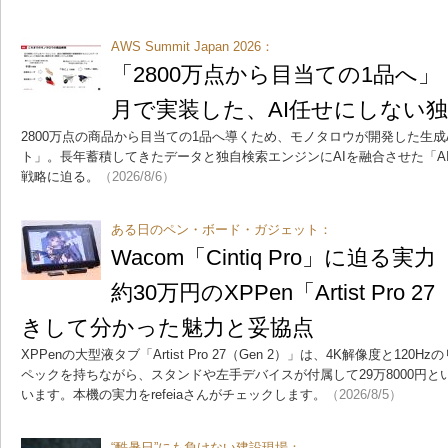
AWS Summit Japan 2026：
「2800万点から目当ての1品へ
月で実装した、AI任せにしない
2800万点の商品から目当ての1品へ導くため、モノタロウが開発した生成
ト」。長年蓄積してきたデータと独自検索エンジンにAIを融合させた「A
戦略に迫る。
（2026/8/6）
ある日のペン・ボード・ガジェット：
Wacom「Cintiq Pro」に迫る実力
約30万円のXPPen「Artist Pro 
きして分かった魅力と妥協点
XPPenの大型液タブ「Artist Pro 27（Gen 2）」は、4K解像度と1
ペックを持ちながら、スタンドや左手デバイスが付属して29万8000円
います。本機の実力をrefeiaさんがチェックします。
（2026/8/5）
“酷暑日”にも負けない建設現場：