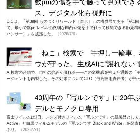
数μmの傷を手で触って判別でき
ス、デジタル化も視野に
DICは、「第38回 ものづくりワールド［東京］」の構成展である「第1回
て、最小で数μmレベルの微細な凹凸や傷を手で触って検知できる触覚増幅デバ
ハンサー）」を披露した。
（2026/7/6）
「ねこ」検索で「手押し一輪車」
ウが守った、生成AIに“譲れない
AI検索の台頭で、自社の強みが薄れる――この危機感を抱えた通販の「モ
ージェントを内製した。その効果についてCTO（最高技術責任者）が語
40周年の「写ルンです」に20年
デルとモノクロ専用
富士フイルムは1日、レンズ付きフィルム「写ルンです」の新製品として
Active」と白黒フィルムモデルの「写ルンです Black and White」
ぶり。
（2026/7/1）