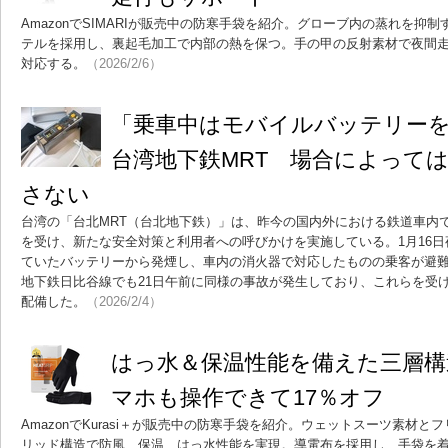
AmazonでSIMARIが販売中の防寒手袋を紹介。グローブ内の蒸れを抑
テルを採用し、裏起毛加工で内部の熱を保つ。手の甲の反射素材で夜間
対応する。
（2026/2/6）
「乗車中はモバイルバッテリー
台湾地下鉄MRT 場合によって
さない
台湾の「台北MRT（台北地下鉄）」は、昨今の国内外における鉄道車内
を受け、新たな安全対策と利用者への呼びかけを実施している。1月16
ていたバッテリーから発煙し、車内の消火器で対応したものの乗客が避
地下鉄日比谷線でも21日午前に同様の事故が発生しており、これらを受け
配備した。
（2026/2/4）
はっ水＆保温性能を備えた三層構
マホも操作できて17％オフ
AmazonでKurasi＋が販売中の防寒手袋を紹介。ウェットスーツ素材
リッド構造で防風、保温、はっ水性能を実現。導電布を採用し、手袋を