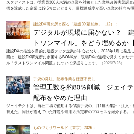
スタディストは、従業員300人未満の企業を対象とした業務改善実態調
標を達成した企業は19.5％にとどまり、目標達成率が高い企業の傾向も
建設DX研究所と探る「建設DX最前線」（12）：
デジタルが現場に届かない？ 建
トワンマイル」をどう埋めるか【
建設DXの推進を目的に建設テック企業が中心となり、2023年1月に発足
回は、建設DX研究所に参画するBONXが、現場DXの過程で見えてきた
ル「ラストワンマイル問題」について深掘りします。
（2026/7/23）
手袋の発注、配布作業をほぼ不要に
管理工数を約80％削減 ジェイ
配布をやめた理由
ジェイテクトは、自社工場で使用する保護手袋の、月1度の集計・注文・
替えた。同社が抱えていた課題や運用方法定着のプロセスを紹介する。
（
ものづくりワールド［東京］2026：