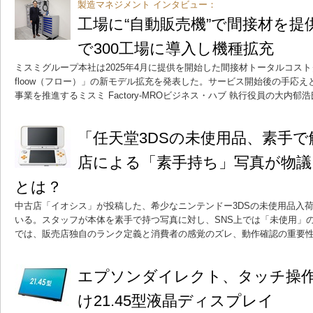
製造マネジメント インタビュー：
工場に“自動販売機”で間接材を提
で300工場に導入し機種拡充
ミスミグループ本社は2025年4月に提供を開始した間接材トータルコストダ
floow（フロー）」の新モデル拡充を発表した。サービス開始後の手応
事業を推進するミスミ Factory-MROビジネス・ハブ 執行役員の大内郁
「任天堂3DSの未使用品、素手
店による「素手持ち」写真が物議
とは？
中古店「イオシス」が投稿した、希少なニンテンドー3DSの未使用品入
いる。スタッフが本体を素手で持つ写真に対し、SNS上では「未使用」
では、販売店独自のランク定義と消費者の感覚のズレ、動作確認の重要
エプソンダイレクト、タッチ操
け21.45型液晶ディスプレイ