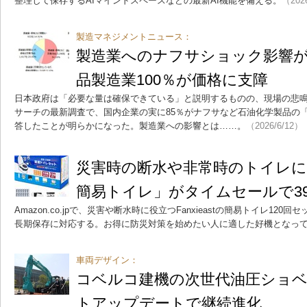
整理して保存するAIマインドスペースなどの最新AI機能を備える。
（202
製造マネジメントニュース：
製造業へのナフサショック影響
品製造業100％が価格に支障
日本政府は「必要な量は確保できている」と説明するものの、現場の悲
サーチの最新調査で、国内企業の実に85％がナフサなど石油化学製品の
答したことが明らかになった。製造業への影響とは……。
（2026/6/12）
災害時の断水や非常時のトイレに使える
簡易トイレ」がタイムセールで39
Amazon.co.jpで、災害や断水時に役立つFanxieastの簡易トイレ12
長期保存に対応する。お得に防災対策を始めたい人に適した好機となっ
車両デザイン：
コベルコ建機の次世代油圧ショベル
トアップデートで継続進化