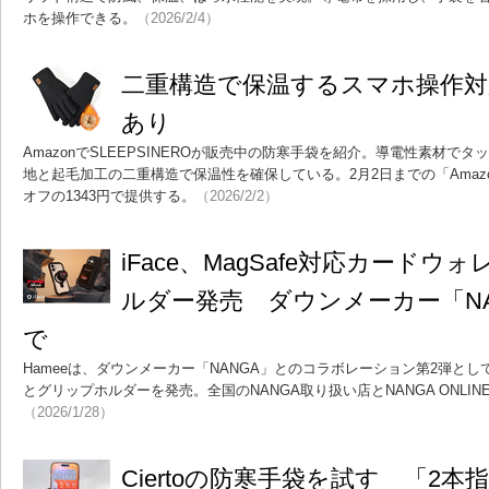
ホを操作できる。
（2026/2/4）
二重構造で保温するスマホ操作対
あり
AmazonでSLEEPSINEROが販売中の防寒手袋を紹介。導電性素材で
地と起毛加工の二重構造で保温性を確保している。2月2日までの「Amazo
オフの1343円で提供する。
（2026/2/2）
iFace、MagSafe対応カード
ルダー発売 ダウンメーカー「N
で
Hameeは、ダウンメーカー「NANGA」とのコラボレーション第2弾として
とグリップホルダーを発売。全国のNANGA取り扱い店とNANGA ONLIN
（2026/1/28）
Ciertoの防寒手袋を試す 「2