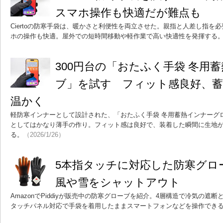
スマホ操作も快適だが難点も
Ciertoの防寒手袋は、暖かさと利便性を両立させた。親指と人差し指を
ホの操作も快適。屋外での短時間移動や軽作業で高い快適性を発揮する
300円台の「おたふく手袋 冬用
ブ」を試す フィット感良好、
温かく
軽防寒インナーとして設計された、「おたふく手袋 冬用蓄熱インナーグロー
としてはかなり薄手の作り。フィット感は良好で、装着した瞬間に生地
る。
（2026/1/26）
5本指タッチに対応した防寒グロ
風や雪をシャットアウト
AmazonでPiddiyが販売中の防寒グローブを紹介。4層構造で冷気の遮
タッチパネル対応で手袋を着用したままスマートフォンなどを操作でき