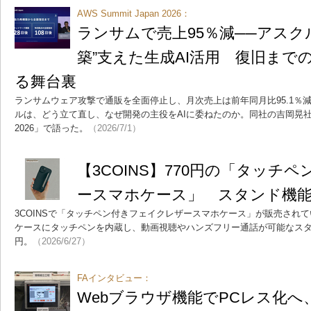
AWS Summit Japan 2026：
ランサムで売上95％減──アスク
築”支えた生成AI活用 復旧までの
る舞台裏
ランサムウェア攻撃で通販を全面停止し、月次売上は前年同月比95.1％
ルは、どう立て直し、なぜ開発の主役をAIに委ねたのか。同社の吉岡晃社長CEO
2026」で語った。
（2026/7/1）
【3COINS】770円の「タッチ
ースマホケース」 スタンド機
3COINSで「タッチペン付きフェイクレザースマホケース」が販売され
ケースにタッチペンを内蔵し、動画視聴やハンズフリー通話が可能なスタ
円。
（2026/6/27）
FAインタビュー：
Webブラウザ機能でPCレス化へ