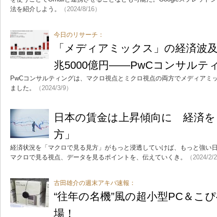
法を紹介しよう。
（2024/8/16）
今日のリサーチ：
「メディアミックス」の経済波及
兆5000億円――PwCコンサルテ
PwCコンサルティングは、マクロ視点とミクロ視点の両方でメディアミ
ました。
（2024/3/9）
日本の賃金は上昇傾向に 経済を
方」
経済状況を「マクロで見る見方」がもっと浸透していけば、もっと強い
マクロで見る視点、データを見るポイントを、伝えていくき。
（2024/2/
古田雄介の週末アキバ速報：
“往年の名機”風の超小型PC＆こ
場！