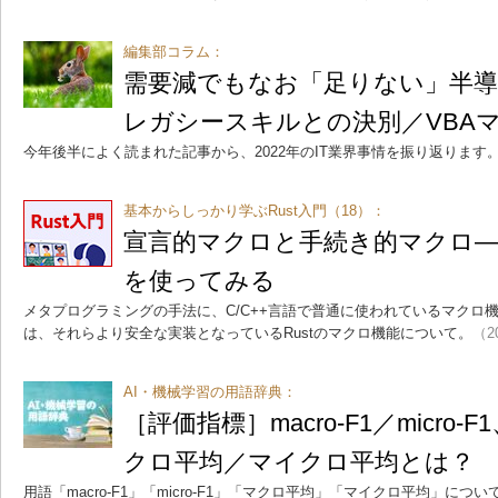
編集部コラム：
需要減でもなお「足りない」半導
レガシースキルとの決別／VBA
今年後半によく読まれた記事から、2022年のIT業界事情を振り返ります
基本からしっかり学ぶRust入門（18）：
宣言的マクロと手続き的マクロ――
を使ってみる
メタプログラミングの手法に、C/C++言語で普通に使われているマクロ
は、それらより安全な実装となっているRustのマクロ機能について。
（20
AI・機械学習の用語辞典：
［評価指標］macro-F1／micro
クロ平均／マイクロ平均とは？
用語「macro-F1」「micro-F1」「マクロ平均」「マイクロ平均」につい