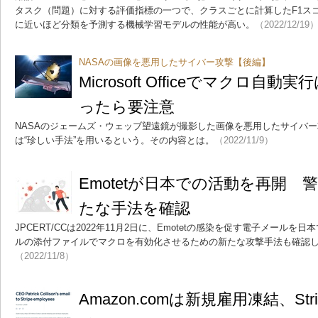
タスク（問題）に対する評価指標の一つで、クラスごとに計算したF1スコ
に近いほど分類を予測する機械学習モデルの性能が高い。
（2022/12/19
NASAの画像を悪用したサイバー攻撃【後編】
Microsoft Officeでマクロ自
ったら要注意
NASAのジェームズ・ウェッブ望遠鏡が撮影した画像を悪用したサイバ
は“珍しい手法”を用いるという。その内容とは。
（2022/11/9）
Emotetが日本での活動を再開
たな手法を確認
JPCERT/CCは2022年11月2日に、Emotetの感染を促す電子メール
ルの添付ファイルでマクロを有効化させるための新たな攻撃手法も確認
（2022/11/8）
Amazon.comは新規雇用凍結、Str