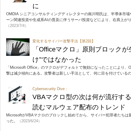
に
OMDIA シニアコンサルティングディレクターの南川明氏は、半導体市
ーン関連投資や生成系AIの普及に伴うサーバ投資などにより、右肩上が
（2023/7/4）
変化するサイバー攻撃手法【第2回】
「Officeマクロ」原則ブロック
け”ではなかった
「Microsoft Office」のマクロがデフォルトで無効になったことにより、
撃は減少傾向にある。攻撃者は新しい手法として、何に目を付けている
Cybersecurity Dive：
VBAマクロ型の次は何が流行す
読むマルウェア配布のトレンド
MicrosoftがVBAマクロのブロックし始めてから、サイバー犯罪者た
った。
（2023/6/24）