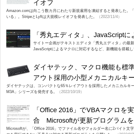
イオフ
Amazon.comは向こう数カ月にわたり新規雇用を凍結すると発表した
いる」。StripeとLyftは大規模レイオフを発表した。
（2022/11/4）
「秀丸エディタ」、JavaScrip
サイトー企画がテキストエディタ「秀丸エディタ」の最新バー
JavaScriptによるマクロに対応するなど、新機能を搭載
ダイヤテック、マクロ機能も標準
アウト採用の小型メカニカルキ
ダイヤテックは、コンパクトな65％レイアウトを採用したメカニカルキーボード「M
M3A」シリーズを発売する。
（2022/10/19）
「Office 2016」でVBAマク
合 Microsoftが更新プログラム
Microsoftが、「Office 2016」でファイル名やフォルダー名に2バイ