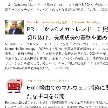
「あ、Windows 11なんだ」と思わずこぼしてまう超小型PCや、赤軸の
用キースイッチなど、インパクトの大きな新製品が登場している。
（202
Microchip Technology 社長兼CEO Ganesh Moorthy氏：
PR：
「6つのメガトレンド」に照
切り抜け、長期成長の基盤を固めたMi
5GやIoT、データセンター、eモビリティなど「6つのメガトレンド」に
Microchip Technology。2023年は世界的に半導体需要が減速する
推進し、難局を突破した。引き続き需要の先行きが見えない2024年だが
を逃さない万全の態勢を整備し、主要メガトレンド分野における顧客の
リューションを強化しているという。今回、同社の社長兼CEO（最高経営責任者
氏に2024年の事業戦略を聞いた。
（2024/2/8）
セキュリティニュースアラート：
Excel経由でのマルウェア感染に要注
たな手口を公開
FortinetはExcelファイルを通じて情報窃取型マルウェアを配布する
Excelファイル内のVBAマクロから始まり、最終的にWebブラウザのデ