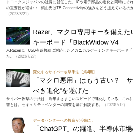
トロニクスジャパンの社長に就任した。ICや電子部品の進化と同時にそ
の重要性が増す中、鶴山氏はTE Connectivityの強みをどう捉えてい
（2023/8/21）
Razer、マクロ専用キーを備えた
キーボード「BlackWidow V4」
米Razerは、USB有線接続に対応したメカニカルゲーミングキーボード「Razer
た。
（2023/7/27）
変化するサイバー攻撃手法【第4回】
「マクロ悪用」はもう古い？ サ
べき進化”を遂げた
サイバー攻撃の手法は、近年すさまじいスピードで進化している。これ
響とは。セキュリティベンダーの調査を基に解説する。
（2023/7/12）
データセンターへの投資が活発に：
「ChatGPT」の躍進、半導体市