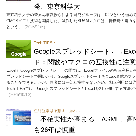
発、東京科学大
東京科学大学の菅原聡准教授らによる研究グループは、0.2Vという極め
CMOSメモリ技術を開発した。試作したSRAMマクロは、待機時の電力
という。
（2025/11/5）
Tech TIPS：
Googleスプレッドシート←→Ex
ド：関数やマクロの互換性に注
ExcelとGoogleスプレッドシートの間では、Excelファイルの相互利用が可
プレッドシートで開いたり、GoogleスプレッドシートをXLSX形式の
ることができる。ただ、両者には一部互換性がないため、相互利用には
Tech TIPSでは、GoogleスプレッドシートとExcelを相互利用する
（2025/10/10）
粗利益率は予想比上振れ：
「不確実性が高まる」ASML、高N
も26年は慎重