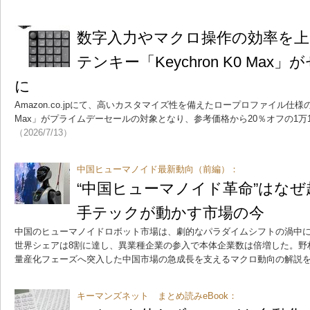
数字入力やマクロ操作の効率を
テンキー「Keychron K0 Max
に
Amazon.co.jpにて、高いカスタマイズ性を備えたロープロファイル仕様のカ
Max」がプライムデーセールの対象となり、参考価格から20％オフの1万1
（2026/7/13）
中国ヒューマノイド最新動向（前編）：
“中国ヒューマノイド革命”はな
手テックが動かす市場の今
中国のヒューマノイドロボット市場は、劇的なパラダイムシフトの渦中に
世界シェアは8割に達し、異業種企業の参入で本体企業数は倍増した。野
量産化フェーズへ突入した中国市場の急成長を支えるマクロ動向の解説
キーマンズネット まとめ読みeBook：