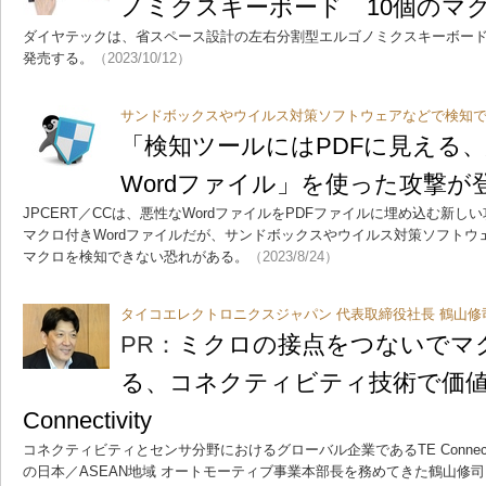
ノミクスキーボード 10個のマ
ダイヤテックは、省スペース設計の左右分割型エルゴノミクスキーボード「Majes
発売する。
（2023/10/12）
サンドボックスやウイルス対策ソフトウェアなどで検知
「検知ツールにはPDFに見える
Wordファイル」を使った攻撃が登
JPCERT／CCは、悪性なWordファイルをPDFファイルに埋め込む新
マクロ付きWordファイルだが、サンドボックスやウイルス対策ソフトウ
マクロを検知できない恐れがある。
（2023/8/24）
タイコエレクトロニクスジャパン 代表取締役社長 鶴山修
PR：
ミクロの接点をつないでマ
る、コネクティビティ技術で価値
Connectivity
コネクティビティとセンサ分野におけるグローバル企業であるTE Connecti
の日本／ASEAN地域 オートモーティブ事業本部長を務めてきた鶴山修