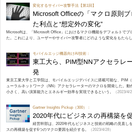
変化するサイバー攻撃手法【第1回】
Microsoft Officeの「マク
た利点と“想定外の変化”
Microsoftは、「Microsoft Office」におけるマクロ機能をデフォ
た。これにより、ユーザーやサイバー攻撃者にどのような変化をもたら
モバイルエッジ機器向けAI技術：
東工大ら、PIM型NNアクセラレ
発
東京工業大学と工学院は、モバイルエッジデバイスに搭載可能な、PIM
ューラルネットワーク（NN）アクセラレーターのマクロを開発した。動
小さく、高い演算能力とエネルギー効率を実現できるという。
（2023/4/
Gartner Insights Pickup（300）：
2020年代にビジネスの再構築を
経営幹部は、2020年代もビジネスと技術の戦略の見直し
スの再構築を促す6つのマクロ要因を紹介する。
（2023/4/28）