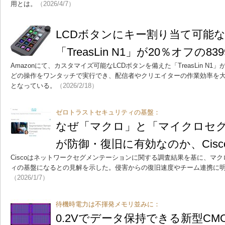
用とは。
（2026/4/7）
LCDボタンにキー割り当て可能
「TreasLin N1」が20％オフの83
Amazonにて、カスタマイズ可能なLCDボタンを備えた「TreasLin N1」
どの操作をワンタッチで実行でき、配信者やクリエイターの作業効率を
となっている。
（2026/2/18）
ゼロトラストセキュリティの基盤：
なぜ「マクロ」と「マイクロセ
が防御・復旧に有効なのか、Cisc
Ciscoはネットワークセグメンテーションに関する調査結果を基に、マ
ィの基盤になるとの見解を示した。侵害からの復旧速度やチーム連携に
（2026/1/7）
待機時電力は不揮発メモリ並みに：
0.2Vでデータ保持できる新型C