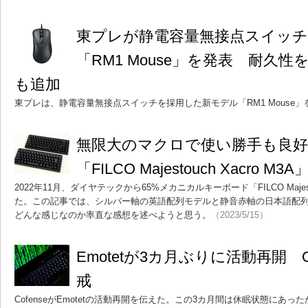
東プレが静電容量無接点スイッ
「RM1 Mouse」を発表 耐久
も追加
東プレは、静電容量無接点スイッチを採用した新モデル「RM1 Mouse
無限大のマクロで使い勝手も良好
「FILCO Majestouch Xacro 
2022年11月、ダイヤテックから65%メカニカルキーボード「FILCO Majesto
た。この記事では、シルバー軸の英語配列モデルと静音赤軸の日本語配列
どんな感じなのか率直な感想を述べようと思う。
（2023/5/15）
Emotetが3カ月ぶりに活動再開 O
戒
CofenseがEmotetの活動再開を伝えた。この3カ月間は休眠状態にあった