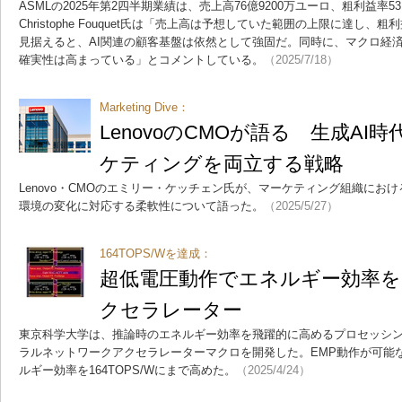
ASMLの2025年第2四半期業績は、売上高76億9200万ユーロ、粗利益率53.
Christophe Fouquet氏は「売上高は予想していた範囲の上限に達し、
見据えると、AI関連の顧客基盤は依然として強固だ。同時に、マクロ経
確実性は高まっている」とコメントしている。
（2025/7/18）
Marketing Dive：
LenovoのCMOが語る 生成AI時
ケティングを両立する戦略
Lenovo・CMOのエミリー・ケッチェン氏が、マーケティング組織にお
環境の変化に対応する柔軟性について語った。
（2025/5/27）
164TOPS/Wを達成：
超低電圧動作でエネルギー効率を
クセラレーター
東京科学大学は、推論時のエネルギー効率を飛躍的に高めるプロセッシン
ラルネットワークアクセラレーターマクロを開発した。EMP動作が可能な
ルギー効率を164TOPS/Wにまで高めた。
（2025/4/24）