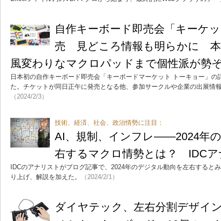
自作キーボード即売会「キーケ
売 見どころ情報も明らかに 
風変わりなマクロパッドまで個性派が勢
日本初の自作キーボード即売会「キーボードマーケット トーキョー」の
た。チケットが同日正午に発売となる他、参加サークルや企業の出展情
（2024/2/3）
技術、経済、社会、政治情勢に注目：
AI、規制、インフレ――2024
右するマクロ情勢とは？ IDC
IDCのアナリストがブログ記事で、2024年のデジタル動向を左右すると
り上げ、解説を加えた。
（2024/2/1）
ダイヤテック、左右分割デザイ