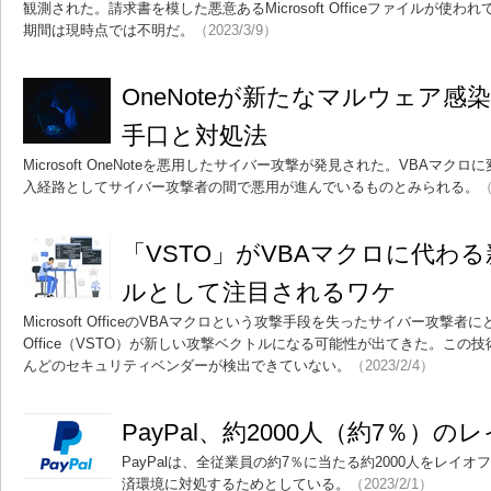
観測された。請求書を模した悪意あるMicrosoft Officeファイルが使
期間は現時点では不明だ。
（2023/3/9）
OneNoteが新たなマルウェア感
手口と対処法
Microsoft OneNoteを悪用したサイバー攻撃が発見された。VBAマ
入経路としてサイバー攻撃者の間で悪用が進んでいるものとみられる。
（
「VSTO」がVBAマクロに代わ
ルとして注目されるワケ
Microsoft OfficeのVBAマクロという攻撃手段を失ったサイバー攻撃者にとってVisu
Office（VSTO）が新しい攻撃ベクトルになる可能性が出てきた。こ
んどのセキュリティベンダーが検出できていない。
（2023/2/4）
PayPal、約2000人（約7％）
PayPalは、全従業員の約7％に当たる約2000人をレイ
済環境に対処するためとしている。
（2023/2/1）