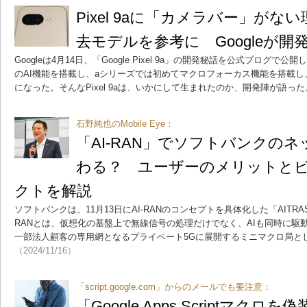
Pixel 9aに「カメラバー」がない
去モデルを参考に Googleが開
Googleは4月14日、「Google Pixel 9a」の開発秘話を公式ブログで公
のAI機能を搭載し、aシリーズでは初めてマクロフォーカス機能を搭載
になった。そんなPixel 9aは、いかにして生まれたのか、開発陣が語った
石野純也のMobile Eye：
「AI-RAN」でソフトバンクの
わる？ ユーザーのメリットと
クトを解説
ソフトバンクは、11月13日にAI-RANのコンセプトを具体化した「AITR
RANとは、仮想化の基盤上で無線信号の処理だけでなく、AIも同時に駆動
一部法人顧客の専用網となるプライベート5Gに展開するミニマクロ局と
（2024/11/16）
「script.google.com」からのメールでも要注意：
「Google Apps Scriptマク