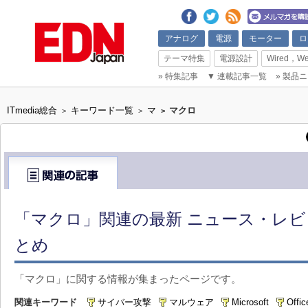
アナログ
電源
モーター
ロ
テーマ特集
電源設計
Wired，We
»
特集記事
▼
連載記事一覧
»
製品ニ
ITmedia総合
キーワード一覧
マ
マクロ
>
>
>
「マクロ」関連の最新 ニュース・レビ
とめ
「マクロ」に関する情報が集まったページです。
関連キーワード
サイバー攻撃
マルウェア
Microsoft
Offic