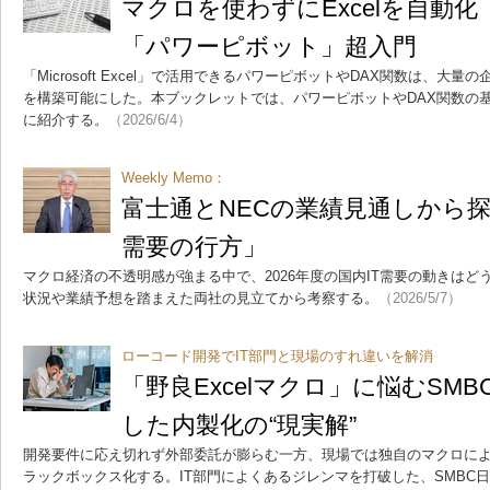
マクロを使わずにExcelを自動
「パワーピボット」超入門
「Microsoft Excel」で活用できるパワーピボットやDAX関数は、
を構築可能にした。本ブックレットでは、パワーピボットやDAX関数の
に紹介する。
（2026/6/4）
Weekly Memo：
富士通とNECの業績見通しから探る
需要の行方」
マクロ経済の不透明感が強まる中で、2026年度の国内IT需要の動きはど
状況や業績予想を踏まえた両社の見立てから考察する。
（2026/5/7）
ローコード開発でIT部門と現場のすれ違いを解消
「野良Excelマクロ」に悩むSM
した内製化の“現実解”
開発要件に応え切れず外部委託が膨らむ一方、現場では独自のマクロに
ラックボックス化する。IT部門によくあるジレンマを打破した、SMBC