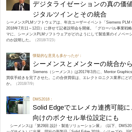
デジタライゼーションの真の価値
ジタルツインとその統合
シーメンスPLMソフトウェアは、年次ユーザーイベント「Siemens PLM Conne
2018年7月11～12日）に併せて記者説明会を開催。「グローバル事業
マに、シーメンスPLMソフトウェアがどのようにして製造業のイノベー
のか説明した。
（2018/7/23）
懐疑的な意見も多かったが：
シーメンスとメンターの統合から
Siemens（シーメンス）は2017年3月に、Mentor Gra
買収手続きを完了させた。この合併買収は、エレクトロニクス業界にど
か。
（2018/7/9）
DMS2018：
Solid Edgeでエレメカ連携可能
向けのボクセル単位設定にも
シーメンスは「第29回 設計・製造ソリューション展」（以下、DMS2018
ッグサイト）に出展。同社の新製品「Solid Edge 2019」シリーズや、旧C