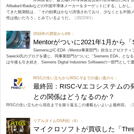
AlibabaやBaiduなどの中国半導体メーカーをターゲットにする。しか
てきた観測筋は、「その効果はかなり誇張されており、少なくとも中国
性は低いだろう」とみているようだ。
（2022/9/1）
2016年の買収から4年：
Mentorがついに2021年1月から「S
SiemensはIC-EDA（Mentor事業部門）担当エグゼク
Sawicki氏のブログを通じ、同事業部門がついに「Siemens EDA」となる
は今後も引き続き、Siemens Digital Industries Softwareの一部門
RISCの生い立ちからRISC-Vまでの遠い道のり：
最終回：RISC-Vエコシステムの発展
との関係はどうなるのか？
RISCの生い立ちから現在までを振り返るこの連載もいよいよ最終回。
（2
リアルタイムOS列伝（4）：
マイクロソフトが買収した「Thre