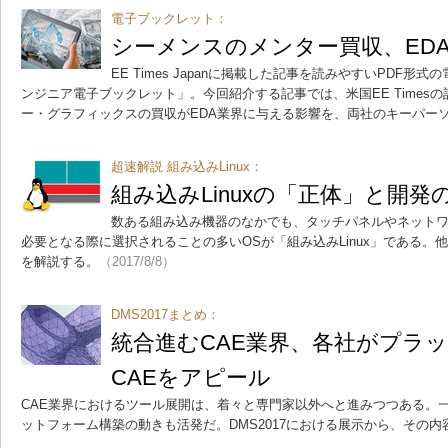
電子ブックレット：
シーメンスのメンター買収、ED
EE Times Japanに掲載した記事を読みやすいPDF
ンジニア電子ブックレット」。今回紹介する記事では、米国EE Times
ー・グラフィックスの買収がEDA業界に与える影響を、両社のキーパー
超速解説 組み込みLinux：
組み込みLinuxの「正体」と開発
数ある組み込み機器のなかでも、タッチパネルやネット
必要となる際に選択されることの多いOSが「組み込みLinux」である。
を解説する。
（2017/8/8）
DMS2017まとめ：
統合進むCAE業界、各社がプラ
CAEをアピール
CAE業界におけるツール展開は、着々と専門家以外へと進みつつある。一
ットフォーム構築の動きも活発だ。DMS2017における展示から、その