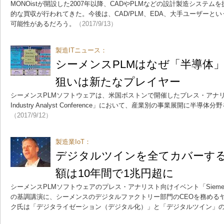
MONOistが開設した2007年以降、CADやPLMなどの設計製造システ
的な買収が行われてきた。今後は、CAD/PLM、EDA、大手ユーザーと
可能性があるだろう。
（2017/9/13）
製造ITニュース：
シーメンスPLMはなぜ「半導体
狙いは新たなプレイヤー
シーメンスPLMソフトウェアは、米国ボストンで開催したプレス・アナリス
Industry Analyst Conference」において、産業別の事業展開に半
（2017/9/12）
製造業IoT：
デジタルツインを全てカバーす
額は10年間で1兆円超に
シーメンスPLMソフトウェアのプレス・アナリスト向けイベント「Siemens Indust
の基調講演に、シーメンスのデジタルファクトリー部門のCEOを務める
ク氏は「デジタライゼーション（デジタル化）」と「デジタルツイン」