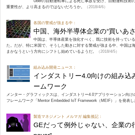
Uberの自動運転車による死亡事故を受け、自動運転技術
重要性が、より高まるのではないだろうか。
（2018/4/6）
各国の警戒が強まる中：
中国、海外半導体企業の“買いあさ
中国は、半導体産業を強化すべく、既に技術を持ってい
た。だが、特に米国で、そうした動きに対する警戒が強まる中、中国は
まかなうという方向にシフトし始めているようだ。
（2018/4/5）
組み込み開発ニュース：
インダストリー4.0向けの組み
ームワーク
メンター・グラフィックスは、インダストリー4.0アプリケーション向
フレームワーク「Mentor Embedded IoT Framework（MEIF）」を発表
製造マネジメント メルマガ 編集後記：
GEだって例外じゃない、企業の行方は