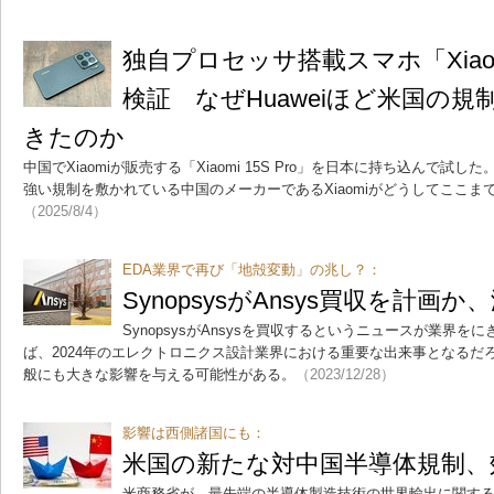
独自プロセッサ搭載スマホ「Xiaomi
検証 なぜHuaweiほど米国の
きたのか
中国でXiaomiが販売する「Xiaomi 15S Pro」を日本に持ち込んで
強い規制を敷かれている中国のメーカーであるXiaomiがどうしてここ
（2025/8/4）
EDA業界で再び「地殻変動」の兆し？：
SynopsysがAnsys買収を計画
SynopsysがAnsysを買収するというニュースが業界
ば、2024年のエレクトロニクス設計業界における重要な出来事となるだろ
般にも大きな影響を与える可能性がある。
（2023/12/28）
影響は西側諸国にも：
米国の新たな対中国半導体規制、
米商務省が、最先端の半導体製造技術の世界輸出に関す