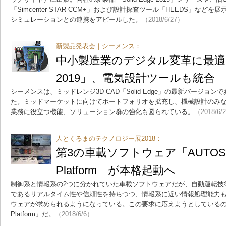
「Simcenter STAR-CCM+」および設計探査ツール「HEEDS」などを
シミュレーションとの連携をアピールした。
（2018/6/27）
新製品発表会｜シーメンス：
中小製造業のデジタル変革に最適な「S
2019」、電気設計ツールも統合
シーメンスは、ミッドレンジ3D CAD「Solid Edge」の最新バージョンである「
た。ミッドマーケットに向けてポートフォリオを拡充し、機械設計のみ
業務に役立つ機能、ソリューション群の強化も図られている。
（2018/6/
人とくるまのテクノロジー展2018：
第3の車載ソフトウェア「AUTOSAR 
Platform」が本格起動へ
制御系と情報系の2つに分かれていた車載ソフトウェアだが、自動運転技
であるリアルタイム性や信頼性を持ちつつ、情報系に近い情報処理能力も
ウェアが求められるようになっている。この要求に応えようとしているのが「AUT
Platform」だ。
（2018/6/6）