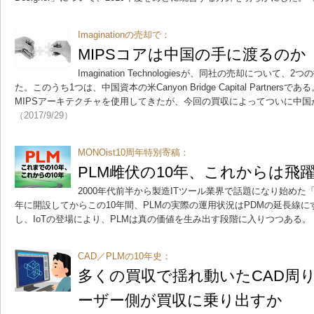
Imaginationの売却で：
MIPSコアは中国の手に渡るのか
Imagination Technologiesが、同社の売却につい
た。このうち1つは、中国資本の米Canyon Bridge Capital Partne
MIPSアーキテクチャを使用してきたが、今回の買収によってついに中国
（2017/9/29）
MONOist10周年特別寄稿：
PLM雌伏の10年、これからは飛
2000年代前半から製造ITツール業界で話題になり始めた「PL
年に開設してからこの10年間、PLMの実際の運用状況はPDMの延長線
し、IoTの登場により、PLMは真の価値を生み出す段階に入りつつある。
CAD／PLMの10年史：
多くの買収で揺れ動いたCAD周り
ーザー側が買収に乗り出すか