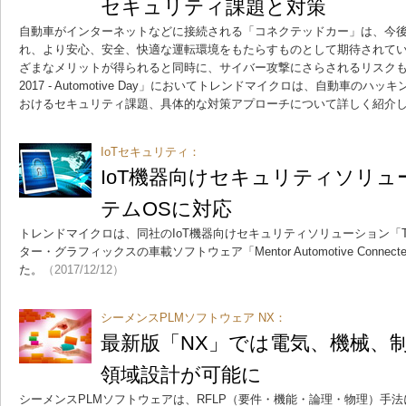
セキュリティ課題と対策
自動車がインターネットなどに接続される「コネクテッドカー」は、今
れ、より安心、安全、快適な運転環境をもたらすものとして期待されてい
ざまなメリットが得られると同時に、サイバー攻撃にさらされるリスクも高まっ
2017 - Automotive Day」においてトレンドマイクロは、自動車の
おけるセキュリティ課題、具体的な対策アプローチについて詳しく紹介
IoTセキュリティ：
IoT機器向けセキュリティソリ
テムOSに対応
トレンドマイクロは、同社のIoT機器向けセキュリティソリューション「Trend Mi
ター・グラフィックスの車載ソフトウェア「Mentor Automotive Conn
た。
（2017/12/12）
シーメンスPLMソフトウェア NX：
最新版「NX」では電気、機械、
領域設計が可能に
シーメンスPLMソフトウェアは、RFLP（要件・機能・論理・物理）手