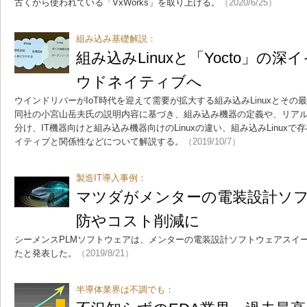
古くから使われている「VxWorks」を取り上げる。
（2020/6/25）
組み込み基礎解説：
組み込みLinuxと「Yocto」の
ウドネイティブへ
ウインドリバーがIoT時代を迎えて需要が拡大する組み込みLinuxとそ
同社の小宮山岳夫氏の説明内容に基づき、組み込み機器の定義や、リアルタイ
分け、IT機器向けと組み込み機器向けのLinuxの違い、組み込みLinuxで
イティブと関係性などについて解説する。
（2019/10/7）
製造IT導入事例：
マツダがメンターの電装設計ソ
防やコスト削減に
シーメンスPLMソフトウェアは、メンターの電装設計ソフトウェアスイート「
たと発表した。
（2019/8/21）
半導体業界は不調でも：