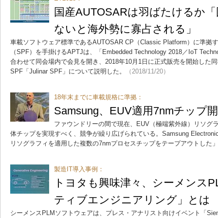
国産AUTOSARは羽ばたけるか
ないと海外勢に寡占される」
車載ソフトウェア標準であるAUTOSAR CP（Classic Platform）
（SPF）を手掛けるAPTJは、「Embedded Technology 2018／IoT Tech
合わせて同会場内で会見を開き、2018年10月1日に正式販売を開始した同社
SPF「Julinar SPF」について説明した。
（2018/11/20）
18年末までに車載規格に準拠：
Samsung、EUV適用7nmチッ
ファウンドリーの間で現在、EUV（極端紫外線）リソグ
体チップを実現すべく、競争が繰り広げられている。Samsung Electroni
リソグラフィを適用した複数の7nmプロセスチップをテープアウトした
製造IT導入事例：
トヨタも興味津々、シーメンスP
ティブエンジニアリング」とは
シーメンスPLMソフトウェアは、プレス・アナリスト向けイベント「Siemens Indus