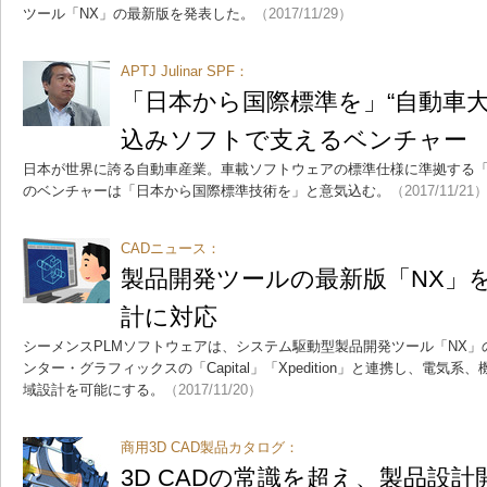
ツール「NX」の最新版を発表した。
（2017/11/29）
APTJ Julinar SPF：
「日本から国際標準を」“自動車大
込みソフトで支えるベンチャー
日本が世界に誇る自動車産業。車載ソフトウェアの標準仕様に準拠する「Jul
のベンチャーは「日本から国際標準技術を」と意気込む。
（2017/11/21
CADニュース：
製品開発ツールの最新版「NX」
計に対応
シーメンスPLMソフトウェアは、システム駆動型製品開発ツール「NX
ンター・グラフィックスの「Capital」「Xpedition」と連携し、電
域設計を可能にする。
（2017/11/20）
商用3D CAD製品カタログ：
3D CADの常識を超え、製品設