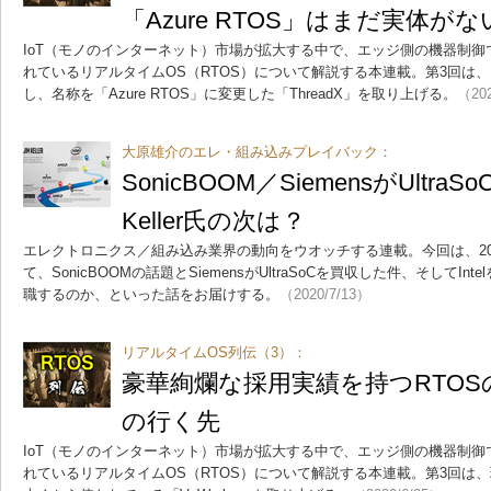
「Azure RTOS」はまだ実体がな
IoT（モノのインターネット）市場が拡大する中で、エッジ側の機器制
れているリアルタイムOS（RTOS）について解説する本連載。第3回は、
し、名称を「Azure RTOS」に変更した「ThreadX」を取り上げる。
（202
大原雄介のエレ・組み込みプレイバック：
SonicBOOM／SiemensがUltraS
Keller氏の次は？
エレクトロニクス／組み込み業界の動向をウオッチする連載。今回は、20
て、SonicBOOMの話題とSiemensがUltraSoCを買収した件、そしてInte
職するのか、といった話をお届けする。
（2020/7/13）
リアルタイムOS列伝（3）：
豪華絢爛な採用実績を持つRTOSの
の行く先
IoT（モノのインターネット）市場が拡大する中で、エッジ側の機器制
れているリアルタイムOS（RTOS）について解説する本連載。第3回は、