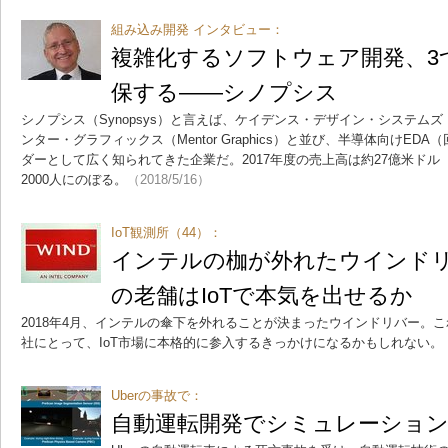
組み込み開発 インタビュー：
複雑化するソフトウェア開発、3
保する――シノプシス
シノプシス（Synopsys）と言えば、ケイデンス・デザイン・システムズ（Caden
ンター・グラフィックス（Mentor Graphics）と並び、半導体向けE
ダーとして広く知られてきた企業だ。2017年度の売上高は約27億米ドル（
2000人にのぼる。
（2018/5/16）
IoT観測所（44）：
インテルの枷が外れたウインドリ
の老舗はIoTで本気を出せるか
2018年4月、インテルの傘下を外れることが決まったウインドリバー。
社にとって、IoT市場に本格的に参入するきっかけになるかもしれない。
Uberの事故で：
自動運転開発でシミュレーショ