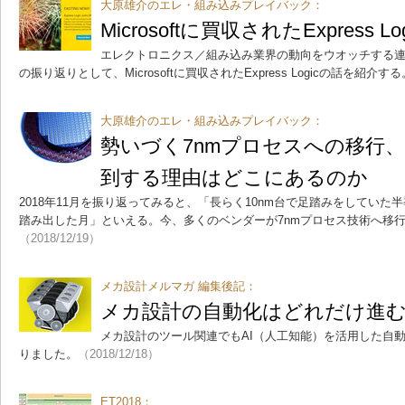
大原雄介のエレ・組み込みプレイバック：
Microsoftに買収されたExpress L
エレクトロニクス／組み込み業界の動向をウオッチする連載
の振り返りとして、Microsoftに買収されたExpress Logicの話を紹介する
大原雄介のエレ・組み込みプレイバック：
勢いづく7nmプロセスへの移行
到する理由はどこにあるのか
2018年11月を振り返ってみると、「長らく10nm台で足踏みをしていた
踏み出した月」といえる。今、多くのベンダーが7nmプロセス技術へ移
（2018/12/19）
メカ設計メルマガ 編集後記：
メカ設計の自動化はどれだけ進
メカ設計のツール関連でもAI（人工知能）を活用した自
りました。
（2018/12/18）
ET2018：