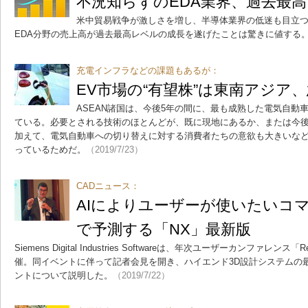
不況知らずのEDA業界、過去最
米中貿易戦争が激しさを増し、半導体業界の低迷も目立つ中
EDA分野の売上高が過去最高レベルの成長を遂げたことは驚きに値する
充電インフラなどの課題もあるが：
EV市場の“有望株”は東南アジア
ASEAN諸国は、今後5年の間に、最も成熟した電気自動
ている。必要とされる技術のほとんどが、既に現地にあるか、または今
加えて、電気自動車への切り替えに対する消費者たちの意欲も大きいな
っているためだ。
（2019/7/23）
CADニュース：
AIによりユーザーが使いたいコマ
で予測する「NX」最新版
Siemens Digital Industries Softwareは、年次ユーザーカンファレンス「Rea
催。同イベントに伴って記者会見を開き、ハイエンド3D設計システムの最新
ントについて説明した。
（2019/7/22）