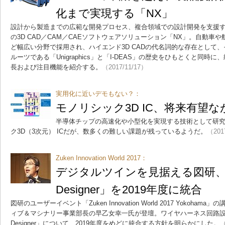
化まで実現する「NX」
設計から製造までの広範な開発プロセス、複合領域での設計開発を支援す
の3D CAD／CAM／CAEソフトウェアソリューション「NX」。自動車
ど幅広い分野で採用され、ハイエンド3D CADの代名詞的な存在として
ルーツである「Unigraphics」と「I-DEAS」の歴史をひもとくと同時
長および注目機能を紹介する。
（2017/11/17）
実用化に近いデモもない？：
モノリシック3D IC、将来有望
半導体チップの高速化や小型化を実現する技術として研
ク3D（3次元） ICだが、数多くの難しい課題が残っているようだ。
（201
Zuken Innovation World 2017：
デジタルツインを見据える図研、「E
Designer」を2019年度に統合
図研のユーザーイベント「Zuken Innovation World 2017 Yokoh
ィブ＆マシナリー事業部長の早乙女幸一氏が登壇。ワイヤハーネス回路設計ツー
Designer」について、2019年度をめどに統合する方針を明らかにした。
（