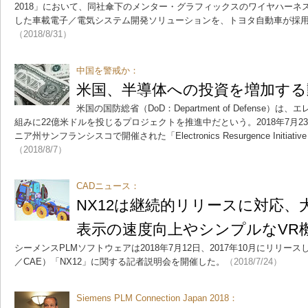
2018」において、同社傘下のメンター・グラフィックスのワイヤハーネス設
した車載電子／電気システム開発ソリューションを、トヨタ自動車が採
（2018/8/31）
中国を警戒か：
米国、半導体への投資を増加する
米国の国防総省（DoD：Department of Defense
組みに22億米ドルを投じるプロジェクトを推進中だという。2018年7月2
ニア州サンフランシスコで開催された「Electronics Resurgence Initiat
（2018/8/7）
CADニュース：
NX12は継続的リリースに対応
表示の速度向上やシンプルなVR
シーメンスPLMソフトウェアは2018年7月12日、2017年10月にリリース
／CAE）「NX12」に関する記者説明会を開催した。
（2018/7/24）
Siemens PLM Connection Japan 2018：