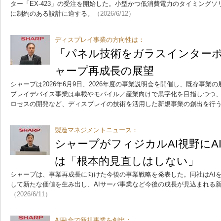
ター「EX-423」の受注を開始した。小型かつ低消費電力のタイミング
に制約のある設計に適する。
（2026/6/12）
ディスプレイ事業の方向性は：
「パネル技術をガラスインターポ
ャープ再成長の展望
シャープは2026年6月9日、2026年度の事業説明会を開催し、既存事業
プレイデバイス事業は車載やモバイル／産業向けで黒字化を目指しつつ
ロセスの開発など、ディスプレイの技術を活用した新規事業の創出を行
製造マネジメントニュース：
シャープがフィジカルAI視野にA
は「根本的見直しはしない」
シャープは、事業再成長に向けた今後の事業戦略を発表した。同社はAI
して新たな価値を生み出し、AIサーバ事業など今後の成長が見込まれる
（2026/6/11）
AI融合で新規事業を創出：