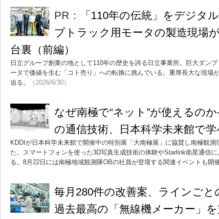
PR：
「110年の伝統」をデジタ
プトラック用モータの製造現場が
台裏（前編）
日立グループ創業の地として110年の歴史を誇る日立事業所。巨大ダン
ータで価値を生む「コト売り」への転換に挑んでいる。重厚長大な現場
迫る。
（2026/6/30）
なぜ南極で“ネット”が使えるのか――K
の通信技術、日本科学未来館で学
KDDIが日本科学未来館で開催中の特別展「大南極展」に協賛し南極観
た。スマートフォンを使った3D写真生成技術の体験やStarlink衛星通信
る。8月22日には南極地域観測隊OBの社員が登壇する関連イベントも開
毎月280件の改善案、ラインご
過去最高の「無線機メーカー」を