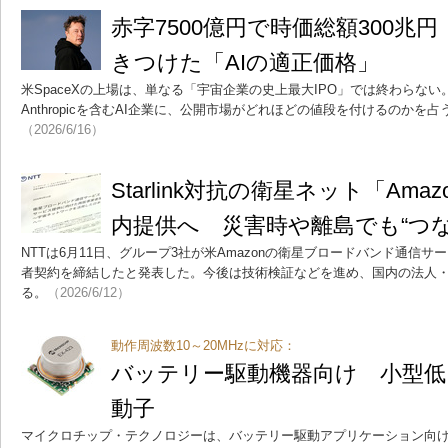
赤字7500億円で時価総額300兆円
きつけた「AIの適正価格」
米SpaceXの上場は、単なる「宇宙企業の史上最大IPO」では終わらない。
Anthropicを含むAI企業に、公開市場がどれほどの値段を付けるのかを
（2026/6/16）
Starlink対抗の衛星ネット「Amaz
内提供へ 災害時や離島でも“つな
NTTは6月11日、グループ3社が米Amazonの衛星ブロードバンド通信サービ
者契約を締結したと発表した。今後は技術検証などを進め、国内の法人
る。
（2026/6/12）
動作周波数10～20MHzに対応：
バッテリー駆動機器向け 小型低
動子
マイクロチップ・テクノロジーは、バッテリー駆動アプリケーション向