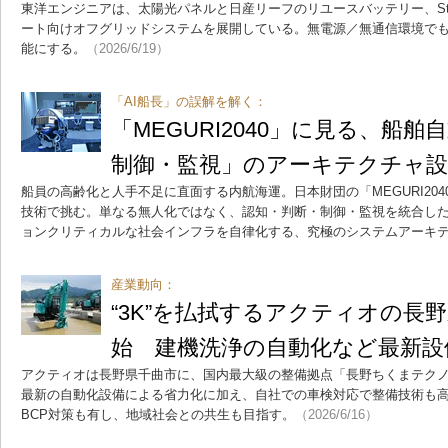
東洋エンジニアは、太陽光パネルと日産リーフのリユースバッテリー、Star
ート向けオフグリッドシステムを展開している。無電源／無通信環境で
能にする。
（2026/6/19）
「AI船長」の誤解を解く：
「MEGURI2040」に見る、船
制御・監視」のアーキテクチャ設
船員の高齢化と人手不足に直面する内航海運。日本財団の「MEGURI20
技術で挑む。単なる無人化ではなく、認知・判断・制御・監視を統合し
ョンクリティカルな社会インフラを自律化する、究極のシステムアーキ
産業動向：
“3K”を払拭するアクティオの長
始 建機洗浄の自動化など最新設
アクティオは長野県千曲市に、国内最大級の整備拠点「長野ちくまテク
最新の自動化設備による省力化に加え、自社での車検対応で整備技術も
BCP対策も有し、地域社会との共生も目指す。
（2026/6/16）