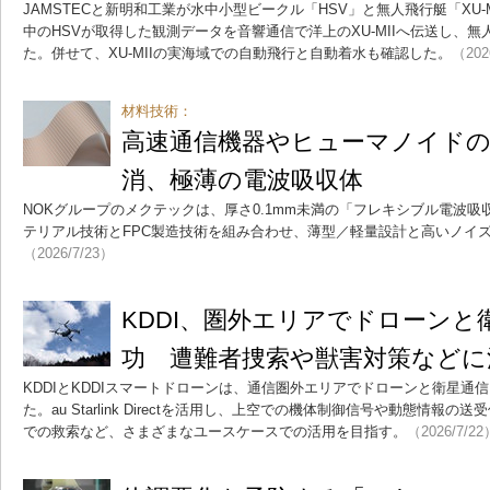
JAMSTECと新明和工業が水中小型ビークル「HSV」と無人飛行艇「XU
中のHSVが取得した観測データを音響通信で洋上のXU-MIIへ伝送し、
た。併せて、XU-MIIの実海域での自動飛行と自動着水も確認した。
（202
材料技術：
高速通信機器やヒューマノイド
消、極薄の電波吸収体
NOKグループのメクテックは、厚さ0.1mm未満の「フレキシブル電波
テリアル技術とFPC製造技術を組み合わせ、薄型／軽量設計と高いノイ
（2026/7/23）
KDDI、圏外エリアでドローンと
功 遭難者捜索や獣害対策などに
KDDIとKDDIスマートドローンは、通信圏外エリアでドローンと衛星通
た。au Starlink Directを活用し、上空での機体制御信号や動態情
での救索など、さまざまなユースケースでの活用を目指す。
（2026/7/22