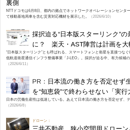
裏側
NTTドコモは6月8日、都内の拠点でネットワークオペレーションセンタ
て移動基地局車を含む災害対応機材を展示した。
（2026/6/10）
採択迫る“日本版スターリンク”
に？ 楽天・AST陣営は計画を大
“日本版スターリンク”とも呼ばれる、スマートフォンと衛星を直接つな
低軌道衛星通信インフラ整備事業「J-LEO」。採択が迫る中、有力候補の
（2026/6/11）
PR：
日本流の働き方を否定せず生
を“知恵袋”で終わらせない「実行
日本の労働生産性は低迷している。あえて日本流の働き方を否定せず、
（2026/6/8）
ドローン：
三井不動産、狭小空間用ドローン