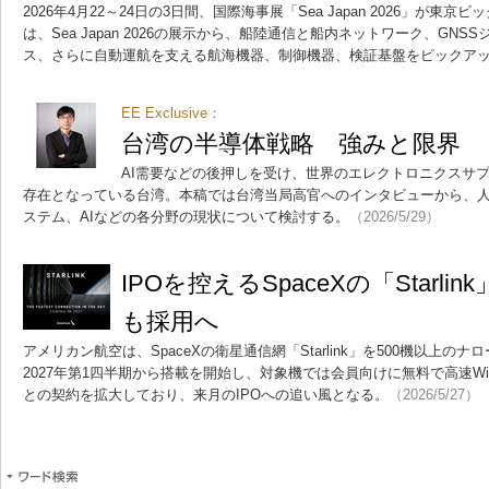
2026年4月22～24日の3日間、国際海事展「Sea Japan 2026」が
は、Sea Japan 2026の展示から、船陸通信と船内ネットワーク、GN
ス、さらに自動運航を支える航海機器、制御機器、検証基盤をピックア
EE Exclusive：
台湾の半導体戦略 強みと限界
AI需要などの後押しを受け、世界のエレクトロニクスサ
存在となっている台湾。本稿では台湾当局高官へのインタビューから、
ステム、AIなどの各分野の現状について検討する。
（2026/5/29）
IPOを控えるSpaceXの「Starl
も採用へ
アメリカン航空は、SpaceXの衛星通信網「Starlink」を500機以上
2027年第1四半期から搭載を開始し、対象機では会員向けに無料で高速Wi-Fi
との契約を拡大しており、来月のIPOへの追い風となる。
（2026/5/27）