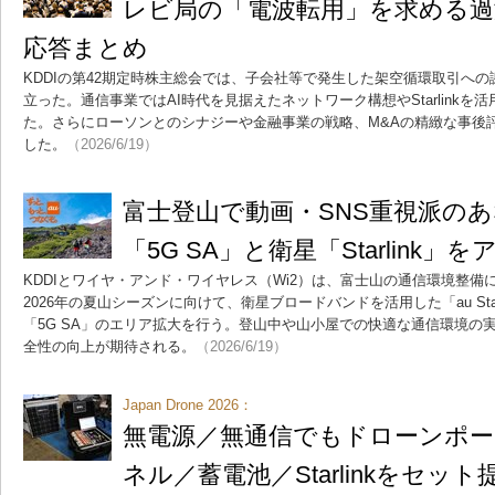
レビ局の「電波転用」を求める過
応答まとめ
KDDIの第42期定時株主総会では、子会社等で発生した架空循環取引へ
立った。通信事業ではAI時代を見据えたネットワーク構想やStarlink
た。さらにローソンとのシナジーや金融事業の戦略、M&Aの精緻な事後
した。
（2026/6/19）
富士登山で動画・SNS重視派のあ
「5G SA」と衛星「Starlink」
KDDIとワイヤ・アンド・ワイヤレス（Wi2）は、富士山の通信環境整
2026年の夏山シーズンに向けて、衛星ブロードバンドを活用した「au Starl
「5G SA」のエリア拡大を行う。登山中や山小屋での快適な通信環境の
全性の向上が期待される。
（2026/6/19）
Japan Drone 2026：
無電源／無通信でもドローンポー
ネル／蓄電池／Starlinkをセット