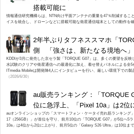
搭載可能に
情報通信研究機構らは、NTN向け平面アンテナの重量を47％削減するこ
イスを統合し、ドローンなどに搭載可能な衛星通信端末としての動作を
2年半ぶりタフネススマホ「TORQ
側 「強さは、新たなる境地へ
KDDIが3月に発売した京セラ製「TORQUE G07」は、多くの要望を
水試験のクリアや衛星通信への最適化に加え、着せ替えパネルによる全5
ITmedia Mobileは開発陣4人にインタビューを行い、厳しい環境下で
（2026/6/30）
au販売ランキング：「TORQUE 
位に急浮上、「Pixel 10a」は2位
auオンラインショップの「スマートフォン・ケータイ売れ筋ランキング」。20
17（256GB）」が首位を守り、前月10位の「TORQUE G07」が5位へ5ランク
10a」は4位から2位に上がり、前月5位の「Galaxy S26 Ultra」は10位