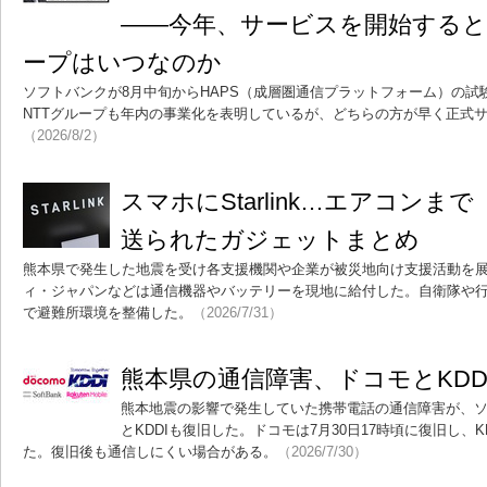
――今年、サービスを開始すると
ープはいつなのか
ソフトバンクが8月中旬からHAPS（成層圏通信プラットフォーム）の試
NTTグループも年内の事業化を表明しているが、どちらの方が早く正式
（2026/8/2）
スマホにStarlink…エアコンま
送られたガジェットまとめ
熊本県で発生した地震を受け各支援機関や企業が被災地向け支援活動を
ィ・ジャパンなどは通信機器やバッテリーを現地に給付した。自衛隊や
で避難所環境を整備した。
（2026/7/31）
熊本県の通信障害、ドコモとKDD
熊本地震の影響で発生していた携帯電話の通信障害が、ソ
とKDDIも復旧した。ドコモは7月30日17時頃に復旧し、KD
た。復旧後も通信しにくい場合がある。
（2026/7/30）