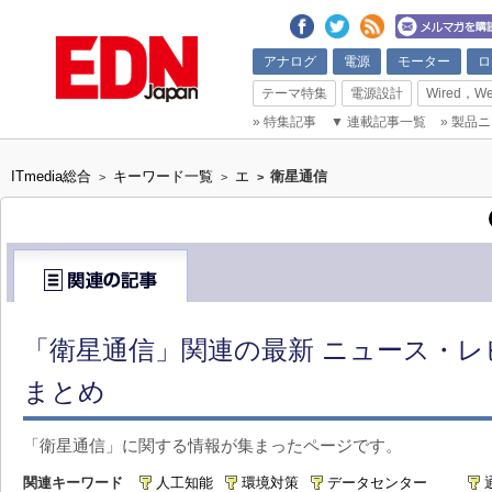
アナログ
電源
モーター
ロ
テーマ特集
電源設計
Wired，We
»
特集記事
▼
連載記事一覧
»
製品ニ
ITmedia総合
キーワード一覧
エ
衛星通信
>
>
>
「衛星通信」関連の最新 ニュース・レ
まとめ
「衛星通信」に関する情報が集まったページです。
関連キーワード
人工知能
環境対策
データセンター