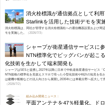
消火栓標識が通信拠点として利
Starlinkを活用した技術デモを実
消火栓標識は、同社が管理する消火栓標識柱への通信機器設置および周辺W
モを実施した。
（2026/7/3）
シャープが衛星通信サービスに参入
NTN標準化でビッグバンが起こる
化技術を生かして端末開発も
シャープはSESと提携し2027年以降に日本で中軌道衛星通信サービス「O3
NTN規格の標準化を見据えスマホで培った小型化技術や特許の知見を生
は建機や船舶などの法人向けから展開し2035年には車載分野へ拡大して売
（2026/7/2）
組み込み開発ニュース：
平面アンテナを47％軽量化、ド