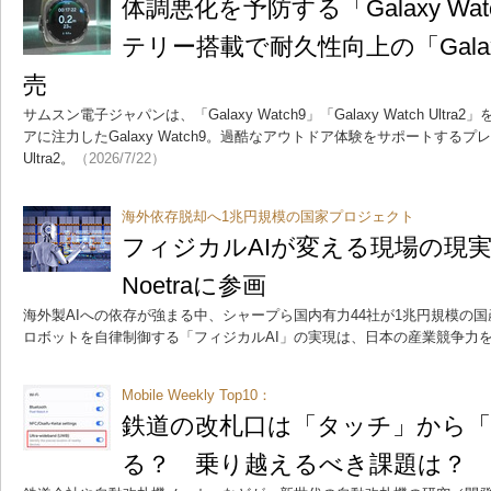
体調悪化を予防する「Galaxy Wa
テリー搭載で耐久性向上の「Galaxy W
売
サムスン電子ジャパンは、「Galaxy Watch9」「Galaxy Watch Ult
アに注力したGalaxy Watch9。過酷なアウトドア体験をサポートするプレミア
Ultra2。
（2026/7/22）
海外依存脱却へ1兆円規模の国家プロジェクト
フィジカルAIが変える現場の現実
Noetraに参画
海外製AIへの依存が強まる中、シャープら国内有力44社が1兆円規模の国
ロボットを自律制御する「フィジカルAI」の実現は、日本の産業競争力
Mobile Weekly Top10：
鉄道の改札口は「タッチ」から
る？ 乗り越えるべき課題は？