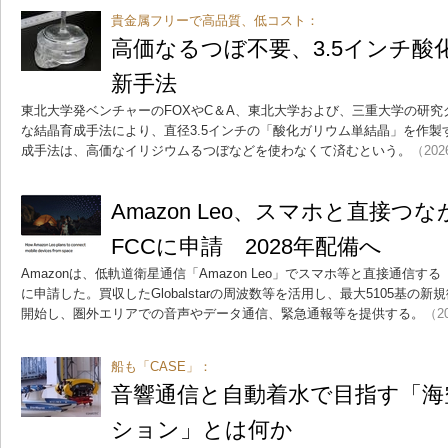
貴金属フリーで高品質、低コスト：
高価なるつぼ不要、3.5インチ酸
新手法
東北大学発ベンチャーのFOXやC＆A、東北大学および、三重大学の研究
な結晶育成手法により、直径3.5インチの「酸化ガリウム単結晶」を作
成手法は、高価なイリジウムるつぼなどを使わなくて済むという。
（202
Amazon Leo、スマホと直接つな
FCCに申請 2028年配備へ
Amazonは、低軌道衛星通信「Amazon Leo」でスマホ等と直接通信する「Direct
に申請した。買収したGlobalstarの周波数等を活用し、最大5105基の新
開始し、圏外エリアでの音声やデータ通信、緊急通報等を提供する。
（20
船も「CASE」：
音響通信と自動着水で目指す「海
ション」とは何か