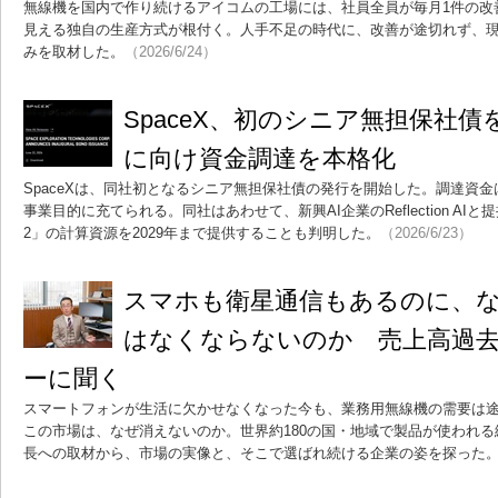
無線機を国内で作り続けるアイコムの工場には、社員全員が毎月1件の改
見える独自の生産方式が根付く。人手不足の時代に、改善が途切れず、
みを取材した。
（2026/6/24）
SpaceX、初のシニア無担保社債
に向け資金調達を本格化
SpaceXは、同社初となるシニア無担保社債の発行を開始した。調達資
事業目的に充てられる。同社はあわせて、新興AI企業のReflection AIと提
2」の計算資源を2029年まで提供することも判明した。
（2026/6/23）
スマホも衛星通信もあるのに、な
はなくならないのか 売上高過
ーに聞く
スマートフォンが生活に欠かせなくなった今も、業務用無線機の需要は
この市場は、なぜ消えないのか。世界約180の国・地域で製品が使われ
長への取材から、市場の実像と、そこで選ばれ続ける企業の姿を探った