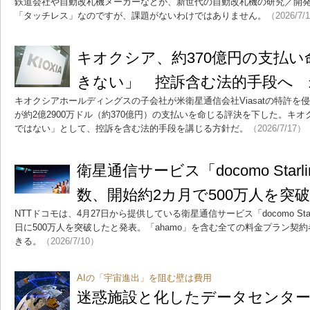
鉄道会社や自動改札機メーカーなどが、新世代の自動改札機の研究／開
「タッチレス」なのですが、課題がないわけではありません。
（2026/7/
キオクシア、約370億円の支払
きない」 控訴含む法的手段へ 
キオクシアホールディングスの子会社が米衛星通信会社Viasatの特許を
が約2億2900万ドル（約370億円）の支払いを命じる評決を下した。キ
ではない」として、控訴を含む法的手段を講じる方針だ。
（2026/7/17）
衛星通信サービス「docomo Starli
数、開始約2カ月で500万人を突破
NTTドコモは、4月27日から提供している衛星通信サービス「docomo Starli
日に500万人を突破したと発表。「ahamo」を含む全ての料金プラン契
きる。
（2026/7/10）
AIの「宇宙進出」を阻む壁は費用
迷惑施設と化したデータセンター