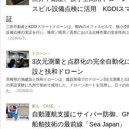
スビル設備点検に活用 KDDIス
証
三井不動産とKDDIスマートドローンは、都内のオフィスビルで、狭小空間
設備点検の実証を行い、狭所／暗所／高所における点検作業の安全性向
（2026/6/3）
ドローン：
3次元測量と点群化の完全自動化
設と扶和ドローン
宮崎県の旭建設と扶和ドローンは、建設現場でのドローン3次元測量と点
の実証実験に九州で初めて成功した。ドローンポートを活用し、日々の出
た。
（2026/6/3）
船も「CASE」：
自動運航支援にサイバー防御、G
船舶技術の最前線「Sea Japan」