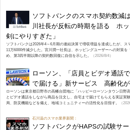
ソフトバンクのスマホ契約数減
川社長が反転の時期を語る ホッ
剣にやりすぎた」
ソフトバンクは2026年4～6月期の連結決算で増収増益を達成したが、
11万6000件減少した。宮川潤一社長は、ホッピングユーザーへの対策
め、第3四半期以降の契約数回復に自信を示した。
（2026/8/4）
ローソン、「店員とビデオ通話で
で届ける」新サービス 高齢化が
ローソンは東京都日野市の高幡台団地に「ハッピーローソンタウン日野
とビデオ通話をしながら商品を注文し、自宅まで届けてもらえる実証実
局、防災機能などを備え、地域コミュニティーの活性化を目指す。
（202
石川温のスマホ業界新聞：
ソフトバンクがHAPSの試験サー