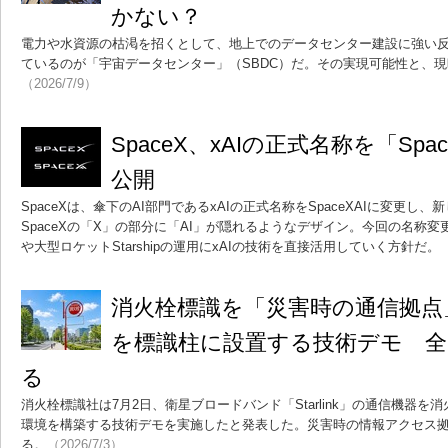
かない？
電力や水資源の枯渇を招くとして、地上でのデータセンター建設に強い
ているのが「宇宙データセンター」（SBDC）だ。その実現可能性と、
（2026/7/9）
SpaceX、xAIの正式名称を「Sp
公開
SpaceXは、傘下のAI部門であるxAIの正式名称をSpaceXAIに変更
SpaceXの「X」の部分に「AI」が隠れるようなデザイン。今回の名称変更と
や大型ロケットStarshipの運用にxAIの技術を直接活用していく方針だ。
（
消火栓標識を「災害時の通信拠点」に 
を標識柱に設置する技術デモ 全
る
消火栓標識社は7月2日、衛星ブロードバンド「Starlink」の通信機器を消
環境を構築する技術デモを実施したと発表した。災害時の情報アクセス
る。
（2026/7/3）