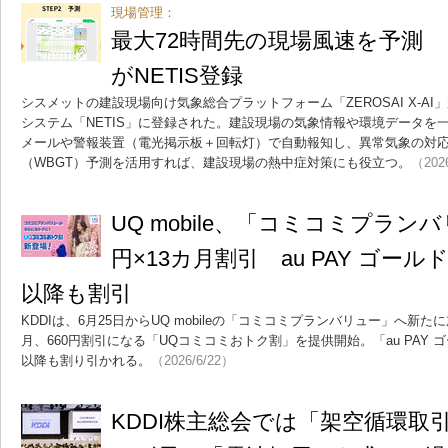
現場管理：
最大72時間先の現場風速を予測 「ZE
がNETIS登録
シスメットの建設現場向け気象総合プラットフォーム「ZEROSAI X-A
システム「NETIS」に登録された。建設現場の気象情報や環境データを
メールや警報装置（電光掲示板＋回転灯）で自動報知し、異常気象の対
（WBGT）予測を活用すれば、建設現場の熱中症対策にも役立つ。
（202
UQ mobile、「コミコミプラン
円×13カ月割引 au PAY ゴー
以降も割引
KDDIは、6月25日からUQ mobileの「コミコミプランバリュー」へ新
月、660円割引になる「UQコミコミおトク割」を提供開始。「au PAY 
以降も割り引かれる。
（2026/6/22）
KDDI株主総会では「架空循環取