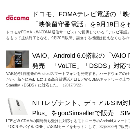
ドコモ、FOMAテレビ電話の「
「映像留守番電話」を9月19日を
ドコモがFOMA（W-CDMA通信サービス）で提供している「テレビ電話
をもって提供終了となる。9月20日以降、該当する機能は使えなくなる
VAIO、Android 6.0搭載の「VAIO
発売 「VoLTE」「DSDS」対
VAIOが独自開発のAndroidスマートフォンを発売する。ハードウェアの仕様は「
だが、新たにVoLTEによる高音質通話とLTE／W-CDMAネットワーク上でのDua
Standby（DSDS）に対応した。
（2017/3/22）
NTTレゾナント、デュアルSIM対応
Plus」をgooSimsellerで販売 
LTEとW-CDMAの同時待ち受けに対応するモトローラのAndroidスマートフォン
「OCN モバイル ONE」のSIMカードをセットにして、3万5800円で販