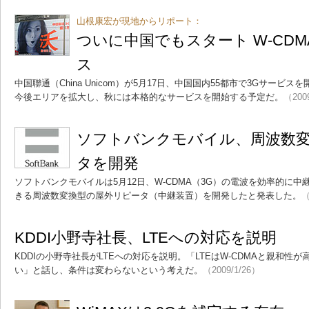
山根康宏が現地からリポート：
ついに中国でもスタート W-CDM
ス
中国聯通（China Unicom）が5月17日、中国国内55都市で3Gサービス
今後エリアを拡大し、秋には本格的なサービスを開始する予定だ。
（200
ソフトバンクモバイル、周波数
タを開発
ソフトバンクモバイルは5月12日、W-CDMA（3G）の電波を効率的に
きる周波数変換型の屋外リピータ（中継装置）を開発したと発表した。
（
KDDI小野寺社長、LTEへの対応を説明
KDDIの小野寺社長がLTEへの対応を説明。「LTEはW-CDMAと親和性
い」と話し、条件は変わらないという考えだ。
（2009/1/26）