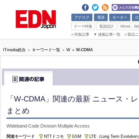
アナログ
電源
モーター
ロ
テーマ特集
電源設計
Wired，We
»
特集記事
▼
連載記事一覧
»
製品ニ
ITmedia総合
キーワード一覧
W
W-CDMA
>
>
>
「W-CDMA」関連の最新 ニュース・
まとめ
Wideband-Code Division Multiple Access
関連キーワード
NTTドコモ
GSM
LTE（Long Term Evolutio