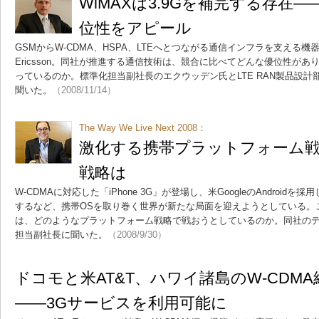
WiMAXは3.9Gを補完する存在――E
位性をアピール
GSMからW-CDMA、HSPA、LTEへとつながる通信インフラを支える
Ericsson。同社が推進する通信技術は、競合に比べてどんな優位性が
っているのか。標準化担当副社長のエクウッデン氏とLTE RAN製品設
聞いた。
（2008/11/14）
The Way We Live Next 2008：
激化する携帯プラットフォーム戦争、
戦略は
W-CDMAに対応した「iPhone 3G」が登場し、米GoogleのAndroid
するなど、携帯OSを取り巻く世界が新たな局面を迎えようとしている。こ
は、どのようなプラットフォーム戦略で戦おうとしているのか。同社のデ
担当副社長に聞いた。
（2008/9/30）
ドコモと米AT&T、ハワイ諸島のW-CDM
――3Gサービスを利用可能に