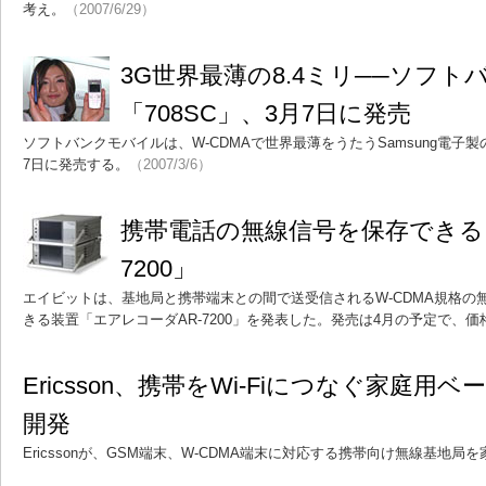
考え。
（2007/6/29）
3G世界最薄の8.4ミリ──ソフト
「708SC」、3月7日に発売
ソフトバンクモバイルは、W-CDMAで世界最薄をうたうSamsung電子製
7日に発売する。
（2007/3/6）
携帯電話の無線信号を保存できる
7200」
エイビットは、基地局と携帯端末との間で送受信されるW-CDMA規格の
きる装置「エアレコーダAR-7200」を発表した。発売は4月の予定で、価格
Ericsson、携帯をWi-Fiにつなぐ家庭
開発
Ericssonが、GSM端末、W-CDMA端末に対応する携帯向け無線基地局