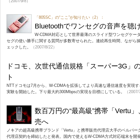
（2007/9/8）
「805SC」の“ここ”が知りたい（2）：
Bluetoothでワンセグの音声を聴
W-CDMA対応として世界最薄のスライド型ワンセグケータ
セグの使い勝手に関する質問が多数寄せられた。連続再生時間、ながら
ェックした。
（2007/8/22）
ドコモ、次世代通信規格「スーパー3G」
ト
NTTドコモは7月から、W-CDMAを拡張してより高速な通信速度を実現
実験を開始した。下り最大約300Mbpsの実現を目標にしている。
（2007/
数百万円の“最高級”携帯「Vertu
売へ
ノキアの超高級携帯ブランド「Vertu」と携帯販売代理店大手のベルパー
代理店契約を締結したと発表。国内で使えるW-CDMA方式対応端末を開発