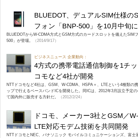
BLUEDOT、デュアルSIM仕様の
フォン「BNP-500」を10月中旬
BLUEDOTからW-CDMA方式とGSM方式のカードスロットを備えたSIM
500」が登場。
（2014/9/17）
ビジネスニュース 企業動向：
4方式の携帯電話通信制御を1チッ
コモなど4社が開発
NTTドコモなど4社は、GSM、W-CDMA、HSPA＋、LTEという4種類
ップで行えるベースバンドICを開発した。同ICは、2012年3月設立予定
て国内外に販売する方針だ。
（2012/2/24）
ドコモ、メーカー3社とGSM／W-
LTE対応モデム技術を共同開発
NTTドコモとNEC、パナソニック モバイルコミュニケーションズ、富士通