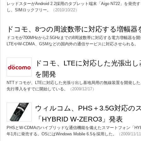
レッドスターがAndroid 2.2採用のタブレット端末「Aigo N722」を発
し、SIMロックフリー。
（2010/10/22）
ドコモ、8つの周波数帯に対応する増幅器
ドコモが700MHzから2.5GHzまでの8周波数帯に対応する電力増幅器
LTEやW-CDMA、GSMなどの国内外の通信サービスに対応させられる。
（
ドコモ、LTEに対応した光張出
を開発
NTTドコモが、LTEに対応した光張り出し基地局用の無線装置を開発した
先行導入をすでに開始している。
（2009/12/17）
ウィルコム、PHS＋3.5G対応
「HYBRID W-ZERO3」発表
PHSとW-CDMAのハイブリッドな通信機能を備えたスマートフォン「HYBRI
年1月に発売する。OSにはWindows Mobile 6.5を採用した。
（2009/11/1