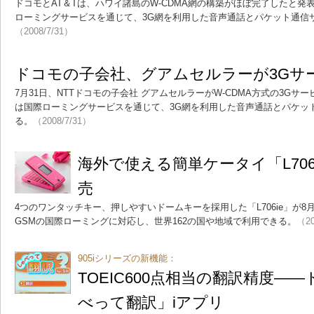
ドコモとAT＆Tは、ハワイ諸島のW-CDMA網の構築がほぼ完了したと
ローミングサービスを通じて、3G網を利用した音声通話とパケット通信
（2008/7/31）
ドコモの子会社、グアムセルラーが3Gサ
7月31日、NTTドコモの子会社 グアムセルラーがW-CDMA方式の3G
は国際ローミングサービスを通じて、3G網を利用した音声通話とパケッ
る。
（2008/7/31）
海外で使える簡単ケータイ「L706
売
4つのワンタッチキー、押しやすいドームキーを採用した「L706ie」が8月
GSMの国際ローミングに対応し、世界162の国や地域で利用できる。
（20
905iシリーズの新機能：
TOEIC600点相当の翻訳精度―
べって翻訳」iアプリ