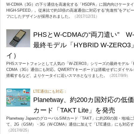
W-CDMA（3G）の下り通信を高速化する「HSDPA」に国内向けケータイ
HIGH-SPEED」。従来比で約10倍の高速通信に対応する“先進性”をア
フにしたデザインが採用されました。
（2017/12/31）
PHSとW-CDMAの“両刀遣い” W
最終モデル「HYBRID W-ZER
イ）
PHSスマートフォンとして人気の「W-ZERO3」シリーズの最終モデル「HYB
CDMA（3G）通信にも対応。QWERTYキーボードは搭載せずにダイヤ
搭載するなど、よりケータイに近いスマホとなりました。
（2017/9/9）
LTE通信にも対応：
Planetway、約200カ国対応の
カード「TAKT Lite」を発売
Planetway JapanのグローバルSIMカード「TAKT」に約200の国
て、2G（GSM）・3G（W-CDMA）通信に加えて「LTE通信」にも対
（2017/8/25）