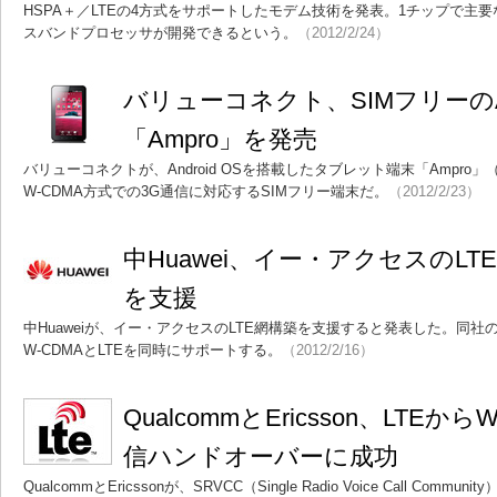
HSPA＋／LTEの4方式をサポートしたモデム技術を発表。1チップで主
スバンドプロセッサが開発できるという。
（2012/2/24）
バリューコネクト、SIMフリーのA
「Ampro」を発売
バリューコネクトが、Android OSを搭載したタブレット端末「Ampr
W-CDMA方式での3G通信に対応するSIMフリー端末だ。
（2012/2/23）
中Huawei、イー・アクセスのL
を支援
中Huaweiが、イー・アクセスのLTE網構築を支援すると発表した。同社のS
W-CDMAとLTEを同時にサポートする。
（2012/2/16）
QualcommとEricsson、LTE
信ハンドオーバーに成功
QualcommとEricssonが、SRVCC（Single Radio Voice Call Com