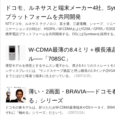
ドコモ、ルネサスと端末メーカー4社、Symb
プラットフォームを共同開発
NTTドコモ、ルネサス テクノロジ、富士通、三菱電機、シャープ、ソニ
ニケーションズの6社が、HSDPA／W-CDMAおよびGSM／GPRS／E
携帯電話プラットフォームを共同開発する。OSにはSymbianを採用する
W-CDMA最薄の8.4ミリ＋横長
ル──「708SC」
薄型モデルを得意とするサムスン電子から、厚さ8.4ミリのストレートモデ
ンディスプレイには、“ランドスケープ液晶”と呼ぶ横長の1.9インチQVGA
までとはひと味違う端末に仕上がっている。
（2007/1/25）
薄い・2画面・BRAVIA──ドコ
る」シリーズ
ドコモの春モデルは、折りたたみW-CDMA最薄端末やDSケータイ、BRA
ぞれに『極める』シリーズ」だという。
（2007/1/16）