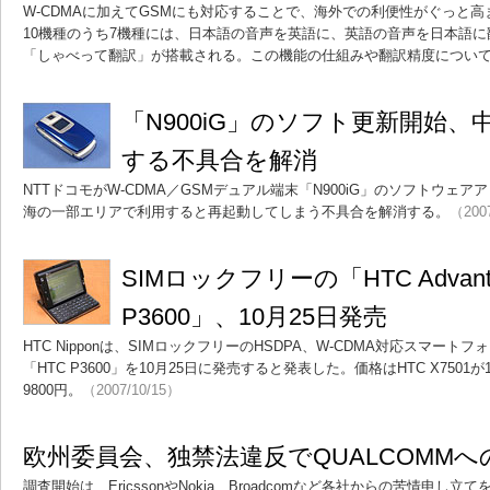
W-CDMAに加えてGSMにも対応することで、海外での利便性がぐっと高ま
10機種のうち7機種には、日本語の音声を英語に、英語の音声を日本語に
「しゃべって翻訳」が搭載される。この機能の仕組みや翻訳精度につい
「N900iG」のソフト更新開始
する不具合を解消
NTTドコモがW-CDMA／GSMデュアル端末「N900iG」のソフトウェ
海の一部エリアで利用すると再起動してしまう不具合を解消する。
（200
SIMロックフリーの「HTC Advanta
P3600」、10月25日発売
HTC Nipponは、SIMロックフリーのHSDPA、W-CDMA対応スマートフォン「H
「HTC P3600」を10月25日に発売すると発表した。価格はHTC X7501が11
9800円。
（2007/10/15）
欧州委員会、独禁法違反でQUALCOMM
調査開始は、EricssonやNokia、Broadcomなど各社からの苦情申し立