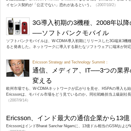
イセンス契約が「公正でない」恐れがあるという。
（2007/10/2）
3G導入初期の3機種、2008年以
──ソフトバンクモバイル
ソフトバンクモバイルは、W-CDMA導入初期にリリースした3G端末3機種
ると発表した。ネットワークに導入する新たなソフトウェアに端末が対
Ericsson Strategy and Technology Summit：
通信、メディア、IT──3つの業
変える
欧州市場でも、W-CDMAネットワークが広がりを見せ、HSPAの導入も
Ericssonは、モバイル市場をどう見ているのか。同社戦略担当上級副
（2007/9/14）
Ericsson、インド最大の通信企業から1
EricssonはインドBharat Sanchar Nigamに、13億ドル相当のGSMお