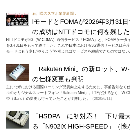
石川温のスマホ業界新聞：
iモードとFOMAが2026年3月3
の成功はNTTドコモに何を残し
NTTドコモが3G（W-CDMA）通信サービス「FOMA」と、FOMAケー
を3月31日をもって終了した。これで日本における3G通信サービスは完
モードはもう少し“やりよう”を考えればサービスを継続できたのではない
「Rakuten Mini」の新ロット、
の仕様変更も判明
主に北米における国際ローミング品質向上をするために、事前告知なく
ルのオリジナルスマートフォン「Rakuten Mini」。LTEだけでなく、W
帯（Band）の変更も行っていたことが判明した。
（2020/6/11）
「HSDPA」に初対応！ 下り最大3
る「N902iX HIGH-SPEED