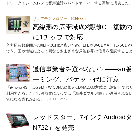
トワークでシームレスに音声通話をハンドオーバーする実験に成功した
リニアテクノロジー LTC5585：
高線形の広帯域I/Q復調IC、複数
に1チップで対応
入力周波数範囲が700M～3GHzと広いため、LTEやW-CDMA、TD-SC
でき、国や地域によって異なるさまざまな周波数帯の信号を復調するこ
通信事業者を選べない？――au版iP
ーミング、パケット代に注意
「iPhone 4S」はGSM／W-CDMAに加えCDMA2000方式にも対応
利用できる。ただし渡航先によっては「海外ダブル定額」が適用されな
求になる恐れがある。
（2011/12/7）
レッドスター、7インチAndroidタ
N722」を発売