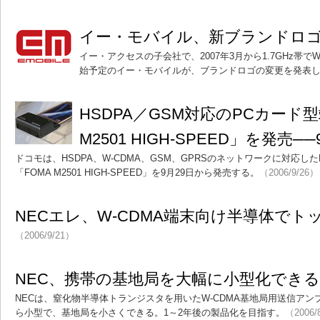
イー・モバイル、新ブランドロ
イー・アクセスの子会社で、2007年3月から1.7GHz帯で
始予定のイー・モバイルが、ブランドロゴの変更を発表
HSDPA／GSM対応のPCカード型
M2501 HIGH-SPEED」を発売─
ドコモは、HSDPA、W-CDMA、GSM、GPRSのネットワークに対応したM
「FOMA M2501 HIGH-SPEED」を9月29日から発売する。
（2006/9/26）
NECエレ、W-CDMA端末向け半導体で
（2006/9/21）
NEC、携帯の基地局を大幅に小型化でき
NECは、窒化物半導体トランジスタを用いたW-CDMA基地局用送信ア
ら小型で、基地局を小さくできる。1～2年後の製品化を目指す。
（2006/