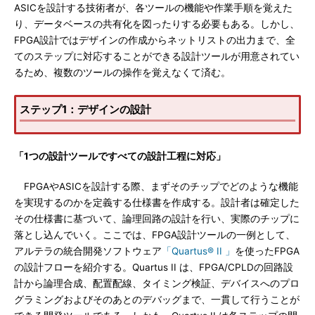
ASICを設計する技術者が、各ツールの機能や作業手順を覚えた
り、データベースの共有化を図ったりする必要もある。しかし、
FPGA設計ではデザインの作成からネットリストの出力まで、全
てのステップに対応することができる設計ツールが用意されてい
るため、複数のツールの操作を覚えなくて済む。
ステップ1：デザインの設計
「1つの設計ツールですべての設計工程に対応」
FPGAやASICを設計する際、まずそのチップでどのような機能
を実現するのかを定義する仕様書を作成する。設計者は確定した
その仕様書に基づいて、論理回路の設計を行い、実際のチップに
落とし込んでいく。ここでは、FPGA設計ツールの一例として、
アルテラの統合開発ソフトウェア
「Quartus® II 」
を使ったFPGA
の設計フローを紹介する。Quartus II は、FPGA/CPLDの回路設
計から論理合成、配置配線、タイミング検証、デバイスへのプロ
グラミングおよびそのあとのデバッグまで、一貫して行うことが