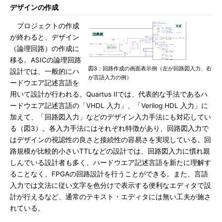
デザインの作成
プロジェクトの作成
が終わると、デザイン
（論理回路）の作成に
移る。ASICの論理回路
図3：回路作成の画面表示例（左が回路図入力、右
設計では、一般的にハ
が言語入力の例）
ードウエア記述言語を
用いて設計が行われる。Quartus IIでは、代表的な手法であるハ
ードウエア記述言語の「VHDL 入力」、「Verilog HDL 入力」に
加えて、「回路図入力」などのデザイン入力手法にも対応してい
る（図3）。各入力手法にはそれぞれ特徴があり、回路図入力で
はデザインの視認性の良さと接続性の容易さを実現している。回
路規模が比較的小さいTTLなどの設計では、回路図入力に慣れ親
しんでいる設計者も多く、ハードウエア記述言語を新たに理解す
ることなく、FPGAの回路設計を行うことができる。また、言語
入力では文法に従い文字を色分けで表示する便利なエディタで設
計が行えるなど、通常のテキスト・エディタには無い工夫が施さ
れている。