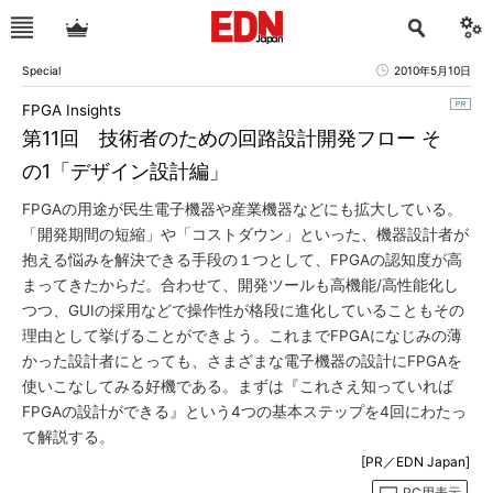
Special
2010年5月10日
FPGA Insights
第11回 技術者のための回路設計開発フロー そ
の1「デザイン設計編」
FPGAの用途が民生電子機器や産業機器などにも拡大している。
「開発期間の短縮」や「コストダウン」といった、機器設計者が
抱える悩みを解決できる手段の１つとして、FPGAの認知度が高
まってきたからだ。合わせて、開発ツールも高機能/高性能化し
つつ、GUIの採用などで操作性が格段に進化していることもその
理由として挙げることができよう。これまでFPGAになじみの薄
かった設計者にとっても、さまざまな電子機器の設計にFPGAを
使いこなしてみる好機である。まずは『これさえ知っていれば
FPGAの設計ができる』という4つの基本ステップを4回にわたっ
て解説する。
[PR／EDN Japan]
PC用表示