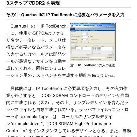
3ステップでDDR2 を実現
その1：Quartus IIの IP ToolBench に必要なパラメータを入力
Quartus II の「 IP ToolBench
」に、使用するFPGAのファミ
リ名やデータレート、メモリ仕
様など必要となるパラメータを
入力するだけで、あとは開発ツ
ールが最適なデザインを自動生
図1：IP ToolBenchの入力画面
成してくれる。同時にシミュレ
ーション用のテストベンチを生成する機能も備えている。
具体的には、IP ToolBench に必要事項を入力し、その入力作
業が終了すると、DDR2 SDRAM コントローラのデザインが自動
的に生成される（図2）。その上、サンプルデザインを含んだラ
ッパファイルも自動生成されている。ラッパファイル<コントロ
ーラ名_example_top> は、ローカルのサンプルデザイ
ン“example driver”、“DDR SDRAM High-Performance
Controller” をインスタンスしているデザインとなる。また、自動