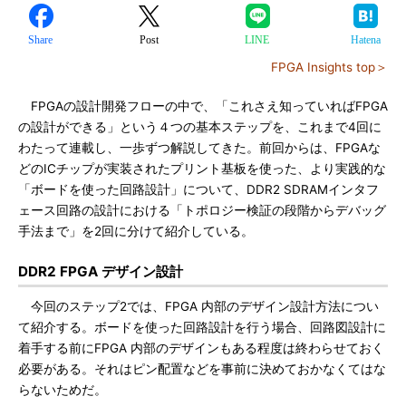
Share
Post
LINE
Hatena
FPGA Insights top＞
FPGAの設計開発フローの中で、「これさえ知っていればFPGA
の設計ができる」という４つの基本ステップを、これまで4回に
わたって連載し、一歩ずつ解説してきた。前回からは、FPGAな
どのICチップが実装されたプリント基板を使った、より実践的な
「ボードを使った回路設計」について、DDR2 SDRAMインタフ
ェース回路の設計における「トポロジー検証の段階からデバッグ
手法まで」を2回に分けて紹介している。
DDR2 FPGA デザイン設計
今回のステップ2では、FPGA 内部のデザイン設計方法につい
て紹介する。ボードを使った回路設計を行う場合、回路図設計に
着手する前にFPGA 内部のデザインもある程度は終わらせておく
必要がある。それはピン配置などを事前に決めておかなくてはな
らないためだ。