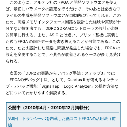
このように、アルテラ社の FPGA と開発ソフトウエアを使え
ば、最初にパラメータの設定を行うだけで、そのあとは必要なフ
ァイルの生成を開発ソフトウエアが自動的に行ってくれる。この
ため、高速メモリインタフェース回路を設計した経験や実績が十
分でない技術者でも、DDR2 SDRAMコントローラの設計が比較
的簡単に行える。また、ASIC とは違い、プリント基板に実装し
た後もFPGA の回路データを書き換えることが可能である。この
ため、たとえ設計した回路に問題が発生した場合でも、FPGA の
設定を変更することで、不具合が改善されるケースが多く見受け
られる。
次回の「DDR2 の実装からデバッグ手法：ステップ3」では
「FPGAのデバッグ手法」として、Quartus II が備えるオンチッ
プ・デバッグ機能「SignalTap II Logic Analyzer」の操作方法な
どについてわかりやすく解説する。
公開中（2010年4月～2010年12月掲載分）
第9回 トランシーバを内蔵した低コストFPGAの活用法（前
編）