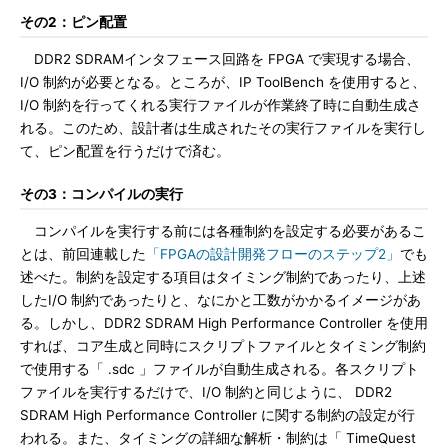
その2：ピン配置
DDR2 SDRAMインタフェース回路を FPGA で実現する場合、
I/O 制約が必要となる。ところが、IP ToolBench を使用すると、
I/O 制約を行ってくれる実行ファイルが作業終了時に自動生成さ
れる。このため、設計者は生成されたその実行ファイルを実行し
て、ピン配置を行うだけで済む。
その3：コンパイルの実行
コンパイルを実行する前には各種制約を設定する必要があるこ
とは、前回連載した
「FPGAの設計開発フローのステップ2」
でも
述べた。制約を設定する項目はタイミング制約であったり、上述
したI/O 制約であったりと、なにかと工数がかかるイメージがあ
る。しかし、DDR2 SDRAM High Performance Controller を使用
すれば、コア生成と同時にスクリプトファイルとタイミング制約
で使用する「 .sdc 」ファイルが自動生成される。各スクリプト
ファイルを実行するだけで、I/O 制約と同じように、 DDR2
SDRAM High Performance Controller に関する制約の設定が行
われる。また、タイミングの詳細な解析・制約は「 TimeQuest